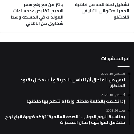
تشكيل لجنة للحد من ظاهرة
بالتزامن مع رفع سعر
الحفر العشوائي للآبار في
الامبير..تقليص عدد ساعات
قامشلو
المولدات في الحسكة وسط
شكاوى من الاهالي
اخر المنشورات
أغسطس 10, 2025
ليس من المنطق أن تتباهى بالحرية و أنت مكبل بقيود
المنطق
أغسطس 10, 2025
إذا تكلمت بالكلمة ملكتك وإذا لم تتكلم بها ملكتها
يونيو 26, 2025
بمناسبة اليوم الدولي.. “الصحة العالمية” تؤكد ضرورة اتباع نهج
متكامل لمواجهة إدمان المخدرات