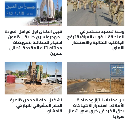
وسط تصعيد مستمر في
قبيل انطلاق اول قوافل العودة
المنطقة..القوات العراقية ترفع
..مهجروا سري كانية ينظمون
الجاهلية القتالية والاستنفار
احتجاج للمطالبة بتعويضات
الأمني
مماثلة لتلك المقدمة لأهالي
عفرين
بين عمليات ابتزاز ومصادرة
تشكيل لجنة للحد من ظاهرة
الأملاك…استمرار الانتهاكات
الحفر العشوائي للآبار في
بحق الكرد في كري سبي شمال
قامشلو
سوريا