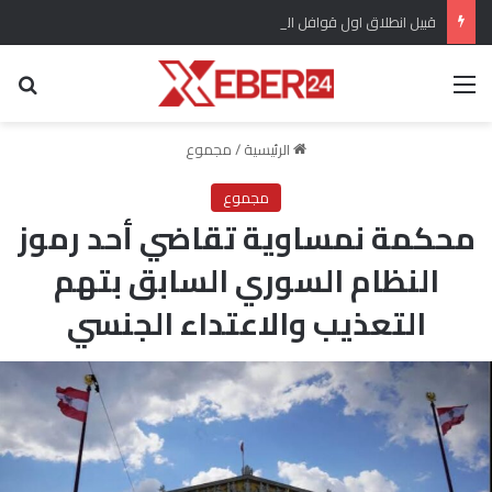
قبيل انطلاق اول قوافل العودة ..مهجروا سري كانية ينظمون احتجاج للمطالبة بتعويضات مماثلة لتلك المقدمة لأهالي عفرين
القائمة
بح
الرئيسية
/
مجموع
مجموع
محكمة نمساوية تقاضي أحد رموز
النظام السوري السابق بتهم
التعذيب والاعتداء الجنسي