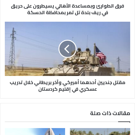
بلدة
فرق الطوارئ وبمساعدة الأهالي يسيطرون على حريق
تل
في ريف بلدة تل تمر بمحافظة الحسكة
تمر
بمحافظة
مقتل
الحسكة
جنديين
أحدهما
أميركي
وآخر
بريطاني
خلال
تدريب
عسكري
في
مقتل جنديين أحدهما أميركي وآخر بريطاني خلال تدريب
إقليم
عسكري في إقليم كردستان
كردستان
مقالات ذات صلة