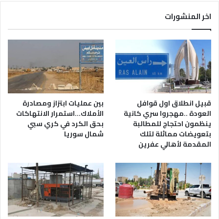
اخر المنشورات
قبيل انطلاق اول قوافل
بين عمليات ابتزاز ومصادرة
العودة ..مهجروا سري كانية
الأملاك…استمرار الانتهاكات
ينظمون احتجاج للمطالبة
بحق الكرد في كري سبي
بتعويضات مماثلة لتلك
شمال سوريا
المقدمة لأهالي عفرين