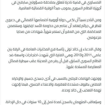
النمساوي في قضية نادرة تتعلق بملاحقة مسؤولين سابقين في
أجهزة النظام السوري بموجب مبدأ الولاية القضائية العالمية.
ومن النادر نسبياً أن تدّعي دولة أوروبية اختصاصها القضائي في دعوى
للنظر في جرائم يُعتقد أن عناصر من حكومة الأسد ارتكبتها. وستتضمن
المحاكمة، التي من المقرر أن تستمر شهراً، شهادات من ضحايا
مزعومين.
وقال الادعاء إن خالد تولى رئاسة فرع المخابرات العامة في الرقة بين
عامي 2011 و2013، وهي الفترة التي شهدت احتجاجات واسعة ضد
النظام السوري السابق، قبل أن يفر من المدينة عقب سيطرة فصائل
المعارضة المسلحة عليها.
ووجهت اتهامات للرجلين بالتسبب في أذى جسدي جسيم، والإكراه
المقترن بظروف مشددة للعقوبة، والاعتداء الجنسي، فيما وُجهت
تهمة التعذيب إلى خالد وحده.
وسيُعاقب المتهمان بالسجن لمدة تصل إلى 10 سنوات في حال الإدانة.