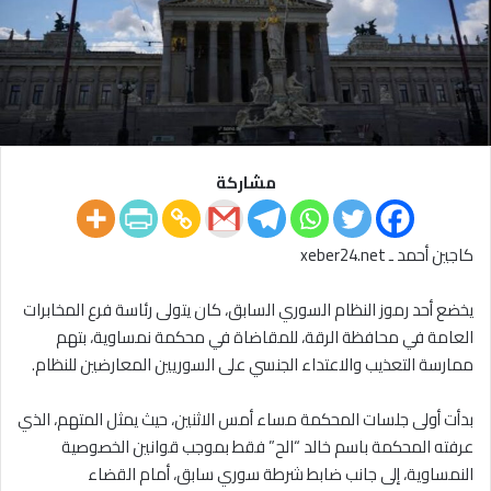
مشاركة
كاجين أحمد ـ xeber24.net
يخضع أحد رموز النظام السوري السابق، كان يتولى رئاسة فرع المخابرات
العامة في محافظة الرقة، للمقاضاة في محكمة نمساوية، بتهم
ممارسة التعذيب والاعتداء الجنسي على السوريين المعارضين للنظام.
بدأت أولى جلسات المحكمة مساء أمس الاثنين، حيث يمثل المتهم، الذي
عرفته المحكمة باسم خالد “الح” فقط بموجب قوانين الخصوصية
النمساوية، إلى جانب ضابط شرطة سوري سابق، أمام القضاء