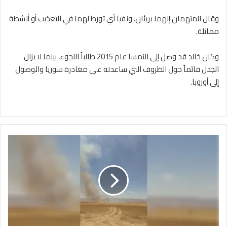
وقال المتهمان إنهما بريئان، ونفيا أي تورط لهما في التعذيب أو أنشطة
مماثلة.
وكان خالد قد وصل إلى النمسا عام 2015 طالباً اللجوء، بينما لا يزال
الجدل قائماً حول الظروف التي ساعدته على مغادرة سوريا والوصول
إلى أوروبا.
فرق
الطوارئ
وبمساعدة
الأهالي
يسيطرون
على
حريق
في
ريف