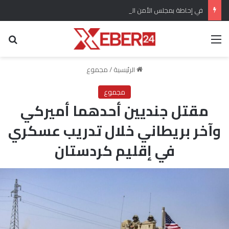
في إحاطة بمجلس الأمن الدولي ..تحذير أممي من تغلغل لتنظيم داعش في سوريا وتهديده السلم الأهلي
القائمة
بح
الرئيسية
/
مجموع
مجموع
مقتل جنديين أحدهما أميركي
وآخر بريطاني خلال تدريب عسكري
في إقليم كردستان