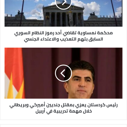
رموز
النظام
السوري
السابق
بتهم
التعذيب
محكمة نمساوية تقاضي أحد رموز النظام السوري
والاعتداء
السابق بتهم التعذيب والاعتداء الجنسي
الجنسي
رئيس
كردستان
يعزي
بمقتل
جنديين
أميركي
وبريطاني
خلال
مهمة
تدريبية
رئيس كردستان يعزي بمقتل جنديين أميركي وبريطاني
في
خلال مهمة تدريبية في أربيل
أربيل