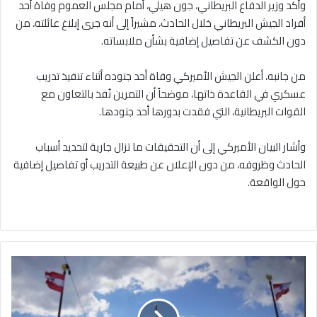
وأكد وزير الدفاع البريطاني، جون هيلي، أمام مجلس العموم وفاة أحد
أفراد الجيش البريطاني خلال الحادث، مشيراً إلى أنه جرى إبلاغ عائلته، من
دون الكشف عن تفاصيل إضافية بشأن ملابساته.
من جانبه، أعلن الجيش الأميركي وفاة أحد جنوده أثناء تنفيذ تدريب
عسكري في القاعدة ذاتها، موضحاً أن التمرين نُفذ بالتعاون مع
القوات البريطانية، التي فقدت بدورها أحد جنودها.
وأشار البيان الأميركي إلى أن التحقيقات ما تزال جارية لتحديد أسباب
الحادث وظروفه، من دون الإعلان عن طبيعة التدريب أو تفاصيل إضافية
حول الواقعة.
محكمة
نمساوية
تقاضي
أحد