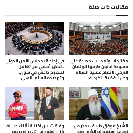
مقالات ذات صلة
مقترحات وتعديلات جديدة على
في إحاطة بمجلس الأمن الدولي
مسودة قانون طرحها البرلمان
..تحذير أممي من تغلغل
التركي لاتمام عملية السلام
لتنظيم داعش في سوريا
وحل القضية الكردية
وتهديده السلم الأهلي
الشَّيخ موفق طريف يحذر من
وفاة شابين اختناقاً أثناء صيانة
تصاعد استهداف الدَّروز بعد
خزان وقود في تل براك بريف