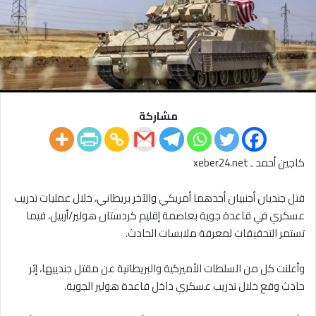
مشاركة
كاجين أحمد ـ xeber24.net
قتل جنديان أجنبيان أحدهما أمريكي والآخر بريطاني، خلال عمليات تدريب
عسكري في قاعدة جوية بعاصمة إقليم كردستان هولير/أربيل، فيما
تستمر التحقيقات لمعرفة ملابسات الحادث.
وأعلنت كل من السلطات الأميركية والبريطانية عن مقتل جندييها، إثر
حادث وقع خلال تدريب عسكري داخل قاعدة هولير الجوية.