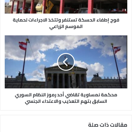
لحماية
الموسم
الزراعي
فوج إطفاء الحسكة تستنفر وتتخذ الاجراءات لحماية
الموسم الزراعي
محكمة
نمساوية
تقاضي
أحد
رموز
النظام
السوري
السابق
بتهم
التعذيب
محكمة نمساوية تقاضي أحد رموز النظام السوري
والاعتداء
السابق بتهم التعذيب والاعتداء الجنسي
الجنسي
مقالات ذات صلة