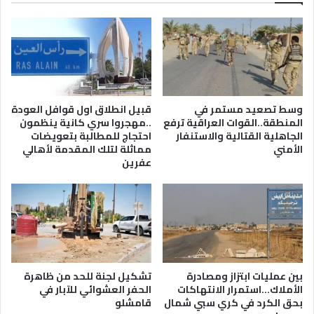
وسط تصعيد مستمر في
قبيل انطلاق اول قوافل العودة
المنطقة..القوات العراقية ترفع
..مهجروا سري كانية ينظمون
الجاهلية القتالية والاستنفار
احتجاج للمطالبة بتعويضات
الأمني
مماثلة لتلك المقدمة لأهالي
عفرين
بين عمليات ابتزاز ومصادرة
تشكيل لجنة للحد من ظاهرة
الأملاك…استمرار الانتهاكات
الحفر العشوائي للآبار في
بحق الكرد في كري سبي شمال
قامشلو