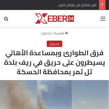
قبيل انطلاق اول قوافل العودة ..مهجروا سري كانية ينظمون احتجاج للمطالبة بتعويضات مماثلة لتلك المقدمة لأهالي عفرين
القائمة
بح
الرئيسية
/
مجموع
مجموع
فرق الطوارئ وبمساعدة الأهالي
يسيطرون على حريق في ريف بلدة
تل تمر بمحافظة الحسكة