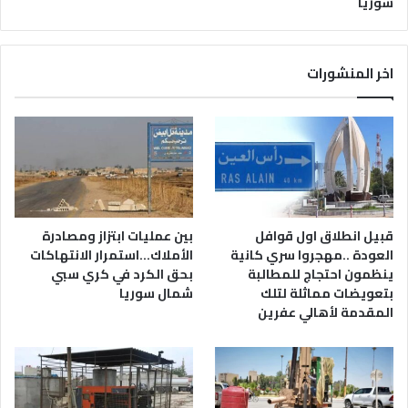
سوريا
اخر المنشورات
قبيل انطلاق اول قوافل
بين عمليات ابتزاز ومصادرة
العودة ..مهجروا سري كانية
الأملاك…استمرار الانتهاكات
ينظمون احتجاج للمطالبة
بحق الكرد في كري سبي
بتعويضات مماثلة لتلك
شمال سوريا
المقدمة لأهالي عفرين