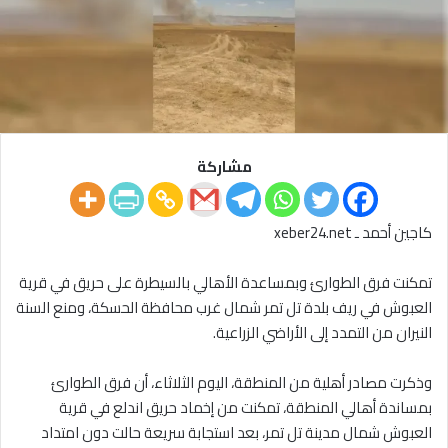
مشاركة
كاجين أحمد ـ xeber24.net
تمكنت فرق الطوارئ وبمساعدة الأهالي بالسيطرة على حريق في قرية
العبوش في ريف بلدة تل تمر شمال غرب محافظة الحسكة، ومنع السنة
النيران من التمدد إلى الأراضي الزراعية.
وذكرت مصادر أهلية من المنطقة، اليوم الثلاثاء، أن فرق الطوارئ
بمساندة أهالي المنطقة، تمكنت من إخماد حريق اندلع في قرية
العبوش شمال مدينة تل تمر، بعد استجابة سريعة حالت دون امتداد