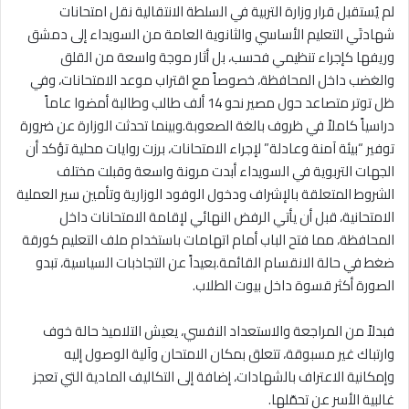
لم يُستقبل قرار وزارة التربية في السلطة الانتقالية نقل امتحانات
شهادتَي التعليم الأساسي والثانوية العامة من السويداء إلى دمشق
وريفها كإجراء تنظيمي فحسب، بل أثار موجة واسعة من القلق
والغضب داخل المحافظة، خصوصاً مع اقتراب موعد الامتحانات، وفي
ظل توتر متصاعد حول مصير نحو 14 ألف طالب وطالبة أمضوا عاماً
دراسياً كاملاً في ظروف بالغة الصعوبة.وبينما تحدثت الوزارة عن ضرورة
توفير “بيئة آمنة وعادلة” لإجراء الامتحانات، برزت روايات محلية تؤكد أن
الجهات التربوية في السويداء أبدت مرونة واسعة وقبلت مختلف
الشروط المتعلقة بالإشراف ودخول الوفود الوزارية وتأمين سير العملية
الامتحانية، قبل أن يأتي الرفض النهائي لإقامة الامتحانات داخل
المحافظة، مما فتح الباب أمام اتهامات باستخدام ملف التعليم كورقة
ضغط في حالة الانقسام القائمة.بعيداً عن التجاذبات السياسية، تبدو
الصورة أكثر قسوة داخل بيوت الطلاب.
فبدلاً من المراجعة والاستعداد النفسي، يعيش التلاميذ حالة خوف
وارتباك غير مسبوقة، تتعلق بمكان الامتحان وآلية الوصول إليه
وإمكانية الاعتراف بالشهادات، إضافة إلى التكاليف المادية التي تعجز
غالبية الأسر عن تحمّلها.