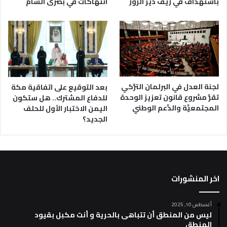
باستهداف في ريف دير الزور
انتهاكات في بصرى الشام
لجنة العدل في البرلمان التُّركي
بعد التوقيع على اتفاقية مكة
تقرُّ مشروع قانون تعزيز الوحدة
للدفاع المشترك.. هل ستكون
المجتمعيَّة والدَّعم الوطني
اليمن الاختبار الأول للحلف
الجديد؟
اخر المنشورات
أغسطس 10, 2025
ليس من المنطق أن تتباهى بالحرية و أنت مكبل بقيود
المنطق