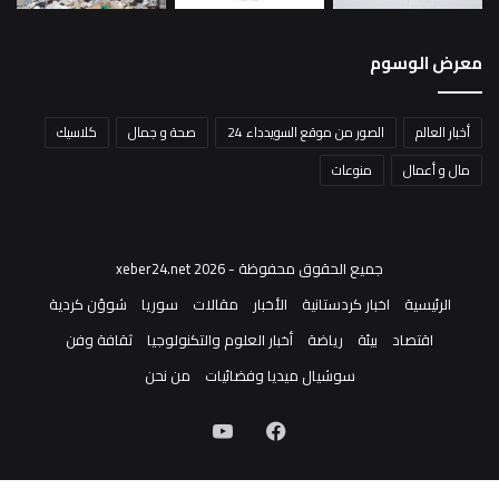
معرض الوسوم
أخبار العالم
الصور من موقع السويدداء 24
صحة و جمال
كلاسيك
مال و أعمال
منوعات
جميع الحقوق محفوظة - xeber24.net 2026
الرئيسية
اخبار كردستانية
الأخبار
مقالات
سوريا
شوؤن كردية
اقتصاد
بيئة
رياضة
أخبار العلوم والتكنولوجيا
ثقافة وفن
سوشيال ميديا وفضائيات
من نحن
فيسبوك
‫YouTube