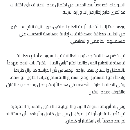
السويداء، خصوصاً بعد الحديث عن احتمال عدم الاعتراف بأي اختبارات
قد تُجرى خارج إطار قرارات وزارة التربية.
ويعيد هذا إلى الأذهان أزمة العام الماضي، حين بقيت نتائج عدد كبير
من الطلاب معلقة وسط خلافات إدارية وسياسية انعكست على
مستقبلهم الجامعي والتعليمي.
في خضم هذا المشهد، تبدو العائلات في السويداء أمام معادلة
قاسية؛ فالتعليم الذي طالما اعتُبر “رأس المال الأخير”، بات اليوم مهدداً
بالتعطيل والضياع، بينما يتراجع الإحساس بأن الدراسة ما تزال طريقاً
واضحاً نحو المستقبل.ومع استمرار الانقسام وغياب الحلول الواضحة،
يبقى الطالب الطرف الأضعف في هذه الأزمة، يحمل وحده عبء القلق
والخوف وعدم اليقين.
وفي بلد أنهكته سنوات الحرب والانهيار، قد لا تكون الخسارة الحقيقية
في تأجيل امتحان أو نقل مركز، بل في جيل كامل بدأ يشعر بأن مستقبله
لم يعد محمياً بأي استقرار أو ضمان.