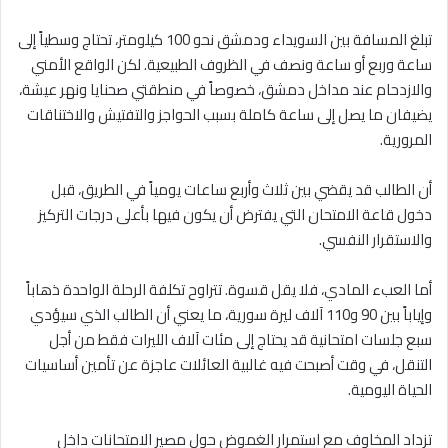
تبلغ المسافة بين السويداء ودمشق نحو 100 كيلومتر، تحتاج وسطياً إلى
ساعة وربع أو ساعة ونصف في الظروف الطبيعية. لكن الواقع الأمني
والازدحام عند مداخل دمشق، خصوصاً في منطقتي صحنايا ونهر عيشة،
يضيفان ما يصل إلى ساعة كاملة بسبب الحواجز والتفتيش والاختناقات
المرورية.
أن الطالب قد يقضي بين ثلاث وأربع ساعات يومياً في الطريق، قبل
دخول قاعة الامتحان التي يفترض أن يكون فيها بأعلى درجات التركيز
والاستقرار النفسي.
أما العبء المادي، فلا يقل قسوة. تتراوح تكلفة الرحلة الواحدة ذهاباً
وإياباً بين 90 و110 آلاف ليرة سورية، ما يعني أن الطالب الذي سيؤدي
سبع جلسات امتحانية قد يحتاج إلى مئات آلاف الليرات فقط من أجل
التنقل، في وقت أصبحت فيه غالبية العائلات عاجزة عن تأمين أساسيات
الحياة اليومية.
تزداد المخاوف مع استمرار الغموض حول مصير الامتحانات داخل