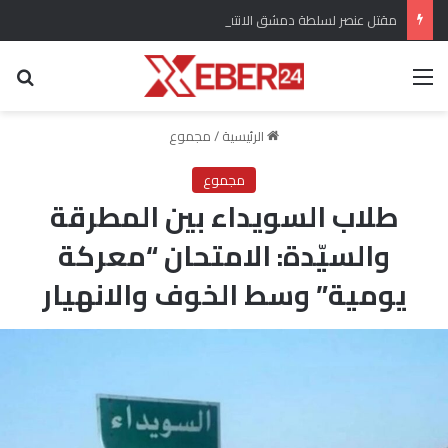
مقتل عنصر لسلطة دمشق الانتقالية وإصابة اثنين آخرين باستهداف في ريف دير الزور
القائمة
بح
الرئيسية
/
مجموع
مجموع
طلاب السويداء بين المطرقة
والسيّدة: الامتحان “معركة
يومية” وسط الخوف والانهيار