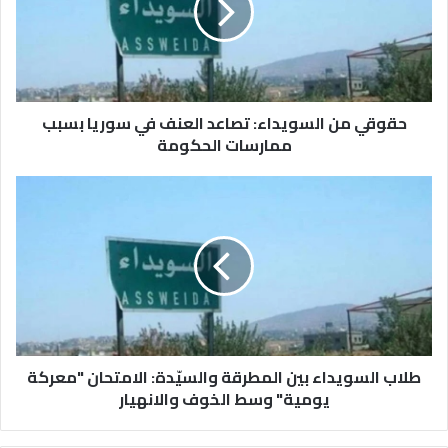
العنف
في
سوريا
بسبب
ممارسات
الحكومة
حقوقي من السويداء: تصاعد العنف في سوريا بسبب
ممارسات الحكومة
طلاب
السويداء
بين
المطرقة
والسيّدة:
الامتحان
"معركة
يومية"
وسط
الخوف
طلاب السويداء بين المطرقة والسيّدة: الامتحان "معركة
والانهيار
يومية" وسط الخوف والانهيار