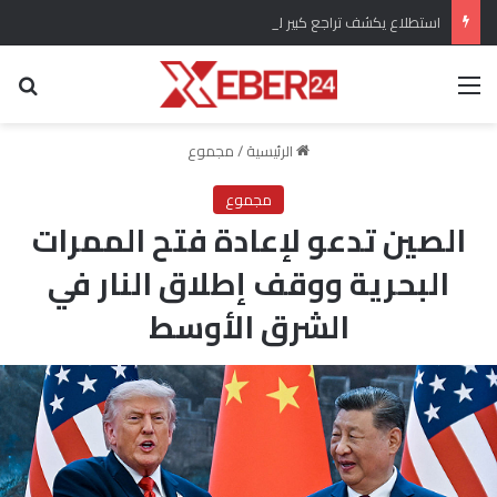
استطلاع يكشف تراجع كبير لشعبية أردوغان أمام مرشح المعارضة التركية
القائمة
بح
الرئيسية
/
مجموع
مجموع
الصين تدعو لإعادة فتح الممرات
البحرية ووقف إطلاق النار في
الشرق الأوسط