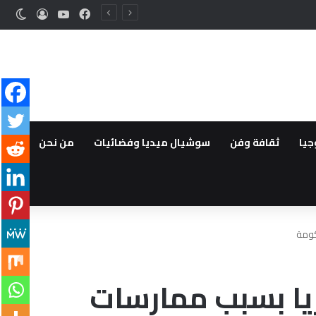
فيسبوك
‫YouTube
تسجيل ا
الوض
جيا
ثقافة وفن
سوشيال ميديا وفضائيات
من نحن
كومة
يا بسبب ممارسات