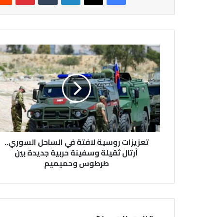
تعزيزات
روسية
لافتة
في
الساحل
السوري..
أرتال
ثقيلة
وسفينة
حربية
تعزيزات روسية لافتة في الساحل السوري..
جديدة
أرتال ثقيلة وسفينة حربية جديدة بين
بين
طرطوس وحميميم
طرطوس
وحميميم