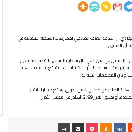
ادي، أن تصاعد العنف الطائفي لممارسات السلطة الانتقالية في
الشأن السوري.
من الاستقرار في سوريا في ظل سيطرة المجموعات المسلحة على
ت، وفق وصفه.وشدد على أن هذه الإجراءات تدفع لمزيد من العنف
لشرخ بين المجتمعات السورية.
وأوضح أن حماية المدنيين في سوريا تستوجب تطبيق القرار 2254 الصادر عن مجلس الأمن الدولي، ودفع مسار الانتقال
ار 2799 الصادر عن مجلس الأمن.
يست
Odnoklassniki
‫Pocket
مشاركة عبر البريد
طباعة