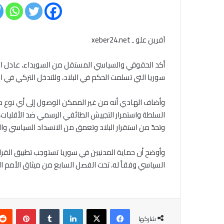
آفرين علو ـ xeber24.net
أكد الحقوقي والسياسي المستقل من السويداء، عادل اله
سوريا التي تسلمت الحكم في البلاد، وللتدخل التركي في 
وأضاف الهادي أنه من غير الممكن الوصول إلى أي نوع 
السلطة واستمرار التجييش الطائفي الرسمي ضد الأقليا
وتحدّ من استقرار البلاد وتعمق من الانسداد السياسي وا
السياسي وفقاً له، تحت الفصل السابع من ميثاق الأمم المتحدة، أو تطبيق القر
فيسبوك
‫X
لينكدإن
بينتير
شاركها