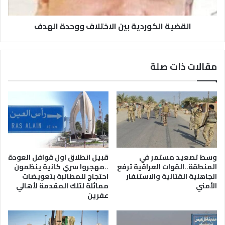
القضية الكوردية بين الاختلاف ووحدة الهدف
مقالات ذات صلة
وسط تصعيد مستمر في
قبيل انطلاق اول قوافل العودة
المنطقة..القوات العراقية ترفع
..مهجروا سري كانية ينظمون
الجاهلية القتالية والاستنفار
احتجاج للمطالبة بتعويضات
الأمني
مماثلة لتلك المقدمة لأهالي
عفرين