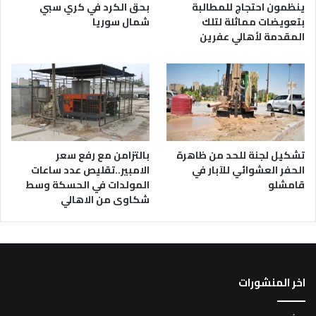
ينظمون احتجاج للمطالبة
بحق الكرد في كري سبي
بتعويضات مماثلة لتلك
شمال سوريا
المقدمة لأهالي عفرين
تشكيل لجنة للحد من ظاهرة
بالتزامن مع رفع سعر
الحفر العشوائي للآبار في
الامبير..تقليص عدد ساعات
قامشلو
المولدات في الحسكة وسط
شكاوى من الاهالي
اخر المنشورات