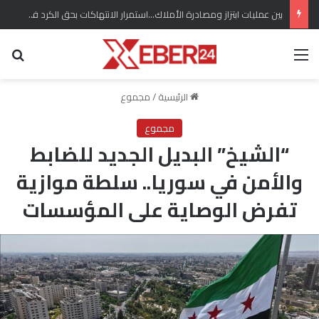
بين عمليات ابتزاز ومصادرة الأملاك…استمرار الانتهاكات بحق الكرد في كري سبي شمال سوريا
القائمة
بح
الرئيسية
/
مجموع
مجموع
“الشيخ” البديل الجديد للضابط
والأمن في سوريا.. سلطة موازية
تفرض الوصاية على المؤسسات