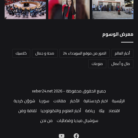
معرض الوسوم
أخبار العالم
الصور من موقع السويدداء 24
صحة و جمال
كلاسيك
مال و أعمال
منوعات
جميع الحقوق محفوظة - xeber24.net 2026
الرئيسية
اخبار كردستانية
الأخبار
مقالات
سوريا
شوؤن كردية
اقتصاد
بيئة
رياضة
أخبار العلوم والتكنولوجيا
ثقافة وفن
سوشيال ميديا وفضائيات
من نحن
فيسبوك
‫YouTube