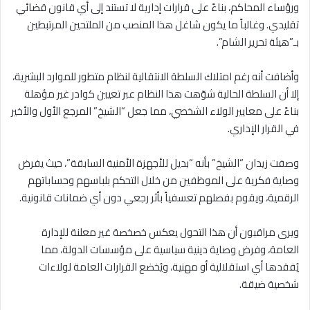
ورؤساء المحاكم، بناءً على قرارات إدارية لا تستند إلى أي قانون قضائي
تقليدي. وغالباً ما يكون شاغل هذا المنصب من الملتحين المرتبطين
بـ”هيئة تحرير الشام”.
وأضافت أنه رغم امتلاك السلطة الانتقالية لنظام متطور للموارد البشرية،
إلا أن السلطة الحالية شوّهت هذا النظام عبر تعيين كوادر غير مؤهلة
بناءً على معايير الولاء الشخصي، مما جعل “الشيخ” المرجع الأول والأخير
في القرار الإداري.
وصفت زيدان “الشيخ” بأنه “بديل للأجهزة الأمنية السابقة”، حيث يفرض
وصاية فكرية على الموظفين من خلال التحكم بلباسهم وحساباتهم
الرقمية، ويقوم بفصلهم تعسفياً بأثر رجعي دون أي ضمانات قانونية.
ويرى مراقبون أن هذا التحول يعكس خصخصة غير معلنة للإدارة
العامة، وفرض وصاية دينية سياسية على مؤسسات الدولة، مما
يُفقدها أي استقلالية أو مهنية، ويُخضع القرارات العامة لولاءات
شخصية ضيقة.