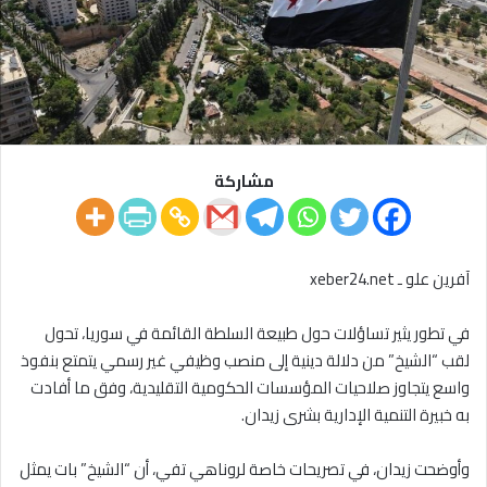
مشاركة
آفرين علو ـ xeber24.net
في تطور يثير تساؤلات حول طبيعة السلطة القائمة في سوريا، تحول
لقب “الشيخ” من دلالة دينية إلى منصب وظيفي غير رسمي يتمتع بنفوذ
واسع يتجاوز صلاحيات المؤسسات الحكومية التقليدية، وفق ما أفادت
به خبيرة التنمية الإدارية بشرى زيدان.
وأوضحت زيدان، في تصريحات خاصة لروناهي تفي، أن “الشيخ” بات يمثل