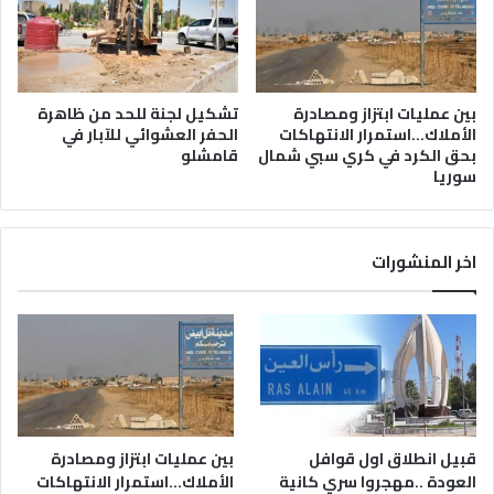
بين عمليات ابتزاز ومصادرة
تشكيل لجنة للحد من ظاهرة
الأملاك…استمرار الانتهاكات
الحفر العشوائي للآبار في
بحق الكرد في كري سبي شمال
قامشلو
سوريا
اخر المنشورات
قبيل انطلاق اول قوافل
بين عمليات ابتزاز ومصادرة
العودة ..مهجروا سري كانية
الأملاك…استمرار الانتهاكات