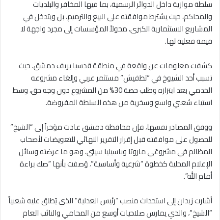
سلطة موازية داخل الدوائر الرسمية، بما فيها المخافر والبلديات
والمحاكم، حيث يشترط موافقته على البيع والترميم، بل ويتدخل في
المشاريع الاستثمارية الكبرى، محولاً المؤسسات إلى مجرد واجهة لا
قيمة فعلية لها.
كشفت معلومات عن واقعة في منطقة قدسيا بريف دمشق، حيث
تسبب أحد الشيوخ في “تطفيش” مستثمر عربي وإلغاء مشروعه
الخدمي بعد ابتزازه وطلب حصة 30% من المشروع دون وجه حق، وسط
استياء شعبي واسع وسخرية من هذه السلطة المفروضة.
ووفق المصادر نفسها، فإن محافظة دمشق عادت مؤخراً إلى “الشيخ”
للحصول على موافقته قبل إقرار التقرير النهائي للتعويضات لأصحاب
المظالم في مشروعَي ماروتا وباسيليا سيتي، وهو ما عرضته وسائل
الإعلام المحلية كخطوة “شرعية وأساسية”، وُصفت بأنها “صك براءة
أمام الله”.
أشارت زيدان إلى استحداث منصب “رئيس العدلية” الذي يُطلق عليه شعبياً
“الشيخ”، والذي يمارس صلاحيات أوسع من المحامي والنائب العام