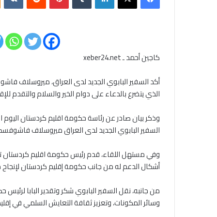
كاجين أحمد ـ xeber24.net
أكد السفير البابوي الجديد لدى العراق، ميروسلاف فاشوف
الذي يتضرع بالدعاء على دوام الخير والسلام والتقدم للإقل
وذكر بيان صادر عن رئاسة حكومة اقليم كردستان اليوم الأر
السفير البابوي الجديد لدى العراق ميروسلاف فاشوفس
وفي مستهل اللقاء، قدم رئيس حكومة اقليم كردستان تها
أشكال الدعم له من جانب حكومة إقليم كردستان لإنجاح 
من جانبه، نقل السفير البابوي شكر وتقدير البابا لرئي
وسائر المكونات، وتعزيز ثقافة التعايش السلمي في إقلي