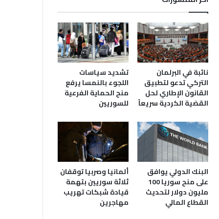
نائبة في البرلمان
تشديد سياسات
التركي تدعو لتطبيق
اللجوء بالنمسا يرفع
القانون الإطاري لحل
منح الحماية الفرعية
القضية الكردية سريعاً
للسوريين
البنك الدولي يوافق
ألمانيا وصربيا توقفان
على منح سوريا 100
ثلاثة سوريين بتهمة
مليون دولار لتحديث
قيادة شبكات تهريب
القطاع المالي
مهاجرين