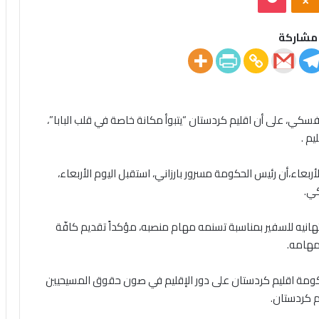
مشاركة
سكي، على أن اقليم كردستان “يتبوأ مكانة خاصة في قلب البابا”،
يم .
بعاء،أن رئيس الحكومة مسرور بارزاني، استقبل اليوم الأربعاء،
كي.
نيه للسفير بمناسبة تسنمه مهام منصبه، مؤكداً تقديم كافّة
مهامه.
س حكومة اقليم كردستان على دور الإقليم في صون حقوق المسيحيين
م كردستان.