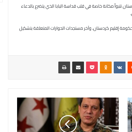
ستان تتبوأ مكانة خاصة في قلب قداسة البابا الذي يتضرع بالدعاء
.
 حكومة إقليم كردستان، وآخر مستجدات الحوارات المتعلقة بتشكيل
يست
Odnoklassniki
‫Pocket
مشاركة عبر البريد
طباعة
الجنرال
مظلوم
عبدي
يضع
النقاط
على