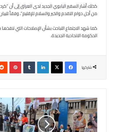
كذلك أشار السفير البابوي الجديد لدى العراق إلى أن “كرد
من أجل دوام التقدم والخير والسلام للإقليم”، وفقاً للبيان
كما شهد الاجتماع التباحث بشأن الإصلاحات التي تنفذها
الحكومة الاتحادية الجديدة.
فيسبوك
‫X
لينكدإن
بينتير
شاركها
تجدد
الاحتجاجات
في
مدينة
قامشلو
للمطالبة