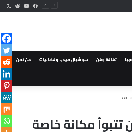
فيسبوك
‫YouTube
تسجيل ا
الوض
جيا
ثقافة وفن
سوشيال ميديا وفضائيات
من نحن
 البابا
ن تتبوأ مكانة خاصة