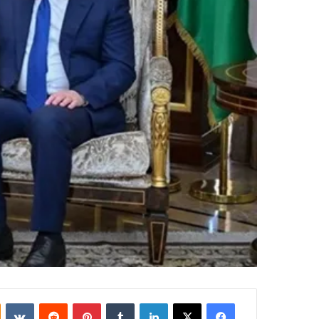
فيسبوك
‫X
لينكدإن
بينتيريست