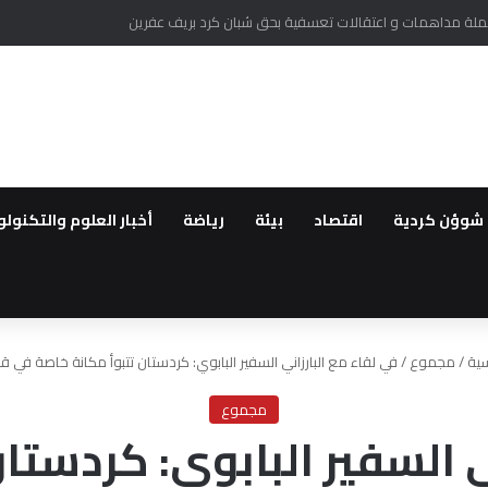
انون الإطاري لحل القضية الكردية سريعاً
شوؤن كردية
اقتصاد
بيئة
رياضة
أخبار العلوم والتكنولو
سية
/
مجموع
/
في لقاء مع البارزاني السفير البابوي: كردستان تتبوأ مكانة خاصة في قلب
مجموع
ي السفير البابوي: كردستا