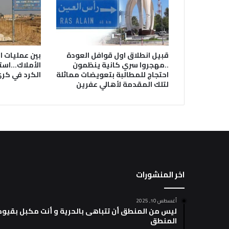
قبيل انطلاق اول قوافل العودة
بين عمليات اب
..مهجروا سري كانية ينظمون
الأملاك…استم
احتجاج للمطالبة بتعويضات مماثلة
الكرد في كر
لتلك المقدمة لأهالي عفرين
اخر المنشورات
أغسطس 10, 2025
ليس من المنطق أن تتباهى بالحرية و أنت مكبل بقيود
المنطق