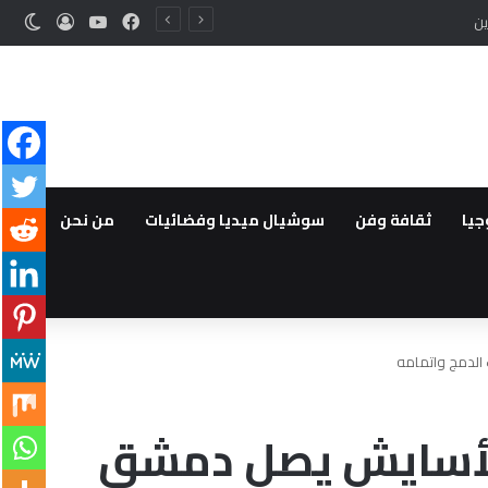
فيسبوك
‫YouTube
تسجيل ا
الوض
جيا
ثقافة وفن
سوشيال ميديا وفضائيات
من نحن
الدمج واتمامه
 الأسايش يصل دمشق