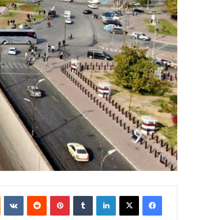
فيسبوك
‫X
لينكدإن
بينتيريست