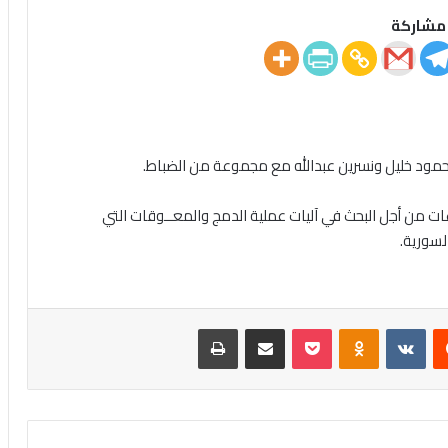
مشاركة
ود خليل ونسرین عبدالله مع مجموعة من الضباط.
ت من أجل البحث في آليات عملية الدمج والمعــوقات التي
لسورية.
يست
Odnoklassniki
‫Pocket
مشاركة عبر البريد
طباعة