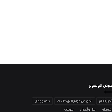
عرض الوسوم
أخبار العالم
الصور من موقع السويدداء 24
صحة و جمال
كلاسيك
مال و أعمال
منوعات