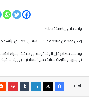
ولات خليل _xeber24.net
وصل وفد من قيادة قوات “الأسايش” دمشق برئاسة محم
وبحسب مصادر فإن الوفد توجه إلى دمشق لإجراء اجتماعا
تواجهها ومتابعة عملية دمج (الأسايش ) بوزارة الداخلية ا
فيسبوك
‫X
لينكدإن
بينتير
شاركها