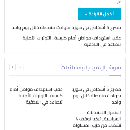
على…
أكمل القراءة »
مصرع 5 أشخاص في سوريا بحوادث منفصلة خلال يوم واحد
عقب استهداف مواطن أمام كنيسة.. التوترات الأمنية
تتصاعد في اللاذقية
بمناسبة اليوم الدولي..
السابقة
التالية
سوشيال ميديا وفضائيات
“الصحة العالمية” تؤكد
الصفحة
الصفحة
ضرورة اتباع نهج متكامل
لمواجهة إدمان المخدرات
مصرع 5 أشخاص في سوريا
عقب استهداف مواطن أمام
بحوادث منفصلة خلال يوم
كنيسة.. التوترات الأمنية
واحد
تتصاعد في اللاذقية
استمرار الاعتقالات
السياسية.. تركيا توقف 4
نشطاء من حزب المساواة