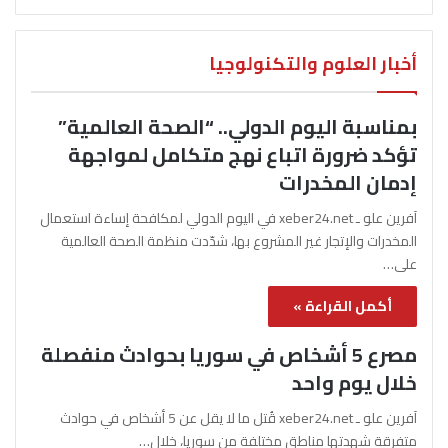
أخبار العلوم والتكنولوجيا
بمناسبة اليوم الدولي.. “الصحة العالمية”
تؤكد ضرورة اتباع نهج متكامل لمواجهة
إدمان المخدرات
آفرين علو ـ xeber24.net في اليوم الدولي لمكافحة إساءة استعمال
المخدرات والإتجار غير المشروع بها، شدّدت منظمة الصحة العالمية
على…
أكمل القراءة »
مصرع 5 أشخاص في سوريا بحوادث منفصلة
خلال يوم واحد
آفرين علو ـ xeber24.net قُتل ما لا يقل عن 5 أشخاص في حوادث
متفرقة شهدتها مناطق مختلفة من سوريا، خلال…