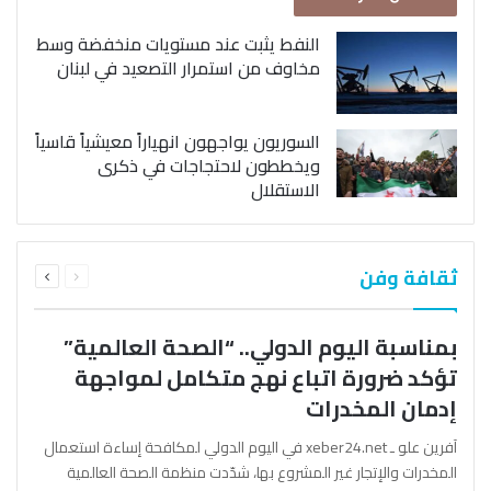
النفط يثبت عند مستويات منخفضة وسط
مخاوف من استمرار التصعيد في لبنان
السوريون يواجهون انهياراً معيشياً قاسياً
ويخططون لاحتجاجات في ذكرى
الاستقلال
السابقة
التالية
ثقافة وفن
الصفحة
الصفحة
بمناسبة اليوم الدولي.. “الصحة العالمية”
تؤكد ضرورة اتباع نهج متكامل لمواجهة
إدمان المخدرات
آفرين علو ـ xeber24.net في اليوم الدولي لمكافحة إساءة استعمال
المخدرات والإتجار غير المشروع بها، شدّدت منظمة الصحة العالمية