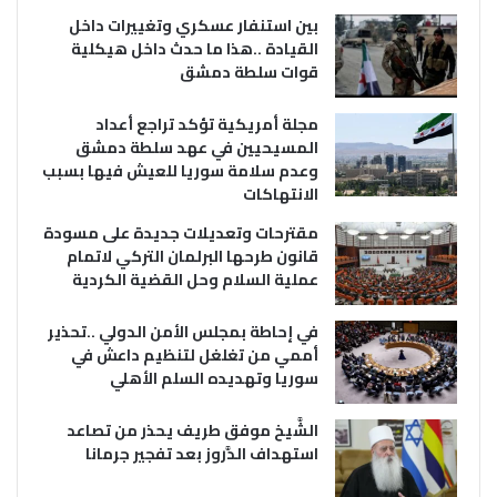
بين استنفار عسكري وتغييرات داخل
القيادة ..هذا ما حدث داخل هيكلية
قوات سلطة دمشق
مجلة أمريكية تؤكد تراجع أعداد
المسيحيين في عهد سلطة دمشق
وعدم سلامة سوريا للعيش فيها بسبب
الانتهاكات
مقترحات وتعديلات جديدة على مسودة
قانون طرحها البرلمان التركي لاتمام
عملية السلام وحل القضية الكردية
في إحاطة بمجلس الأمن الدولي ..تحذير
أممي من تغلغل لتنظيم داعش في
سوريا وتهديده السلم الأهلي
الشَّيخ موفق طريف يحذر من تصاعد
استهداف الدَّروز بعد تفجير جرمانا