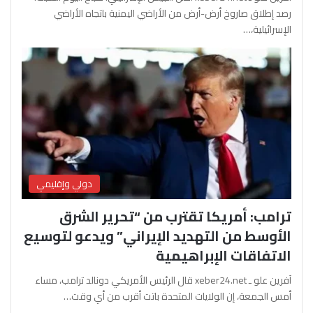
رصد إطلاق صاروخ أرض-أرض من الأراضي اليمنية باتجاه الأراضي
الإسرائيلية،…
دولي وإقليمي
ترامب: أمريكا تقترب من “تحرير الشرق
الأوسط من التهديد الإيراني” ويدعو لتوسيع
الاتفاقات الإبراهيمية
آفرين علو ـ xeber24.net قال الرئيس الأمريكي دونالد ترامب، مساء
أمس الجمعة، إن الولايات المتحدة باتت أقرب من أي وقت…