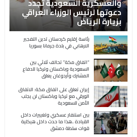
والعسكرية السعودية تجدد
دعوتها لرئيس الوزراء العراقي
بزيارة الرياض
رئاسة إقليم كردستان تدين التفجير
الارهابي في بلدة جرمانا بسوريا
“اتفاق مكة” تحالف ثلاثي بين
السعودية وباكستان وتركيا للدفاع
المشترك وأردوغان يعلق
إيران تعلق على اتفاق مكة: الاتفاق
الورقي مع تركيا وباكستان لن يجلب
الأمن للسعودية
بين استنفار عسكري وتغييرات داخل
القيادة ..هذا ما حدث داخل هيكلية
قوات سلطة دمشق