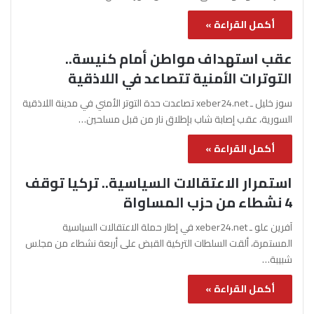
أكمل القراءة »
عقب استهداف مواطن أمام كنيسة..
التوترات الأمنية تتصاعد في اللاذقية
سوز خليل ـ xeber24.net تصاعدت حدة التوتر الأمني في مدينة اللاذقية
السورية، عقب إصابة شاب بإطلاق نار من قبل مسلحين…
أكمل القراءة »
استمرار الاعتقالات السياسية.. تركيا توقف
4 نشطاء من حزب المساواة
آفرين علو ـ xeber24.net في إطار حملة الاعتقالات السياسية
المستمرة، ألقت السلطات التركية القبض على أربعة نشطاء من مجلس
شبيبة…
أكمل القراءة »