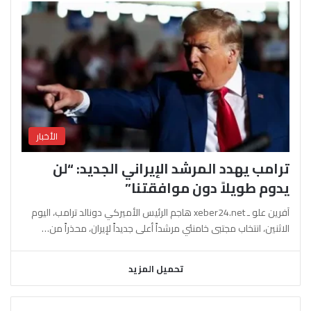
الأخبار
ترامب يهدد المرشد الإيراني الجديد: “لن
يدوم طويلاً دون موافقتنا”
آفرين علو ـ xeber24.net هاجم الرئيس الأميركي دونالد ترامب، اليوم
الاثنين، انتخاب مجتبى خامنئي مرشداً أعلى جديداً لإيران، محذراً من…
تحميل المزيد
السابقة
التالية