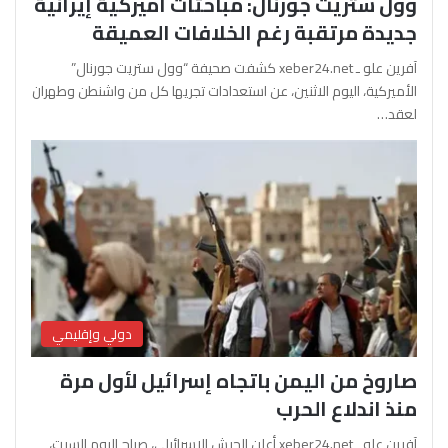
وول ستريت جورنال: مباحثات أميركية إيرانية
جديدة مرتقبة رغم الخلافات العميقة
آفرين علو ـ xeber24.net كشفت صحيفة “وول ستريت جورنال”
الأميركية، اليوم الاثنين، عن استعدادات تجريها كل من واشنطن وطهران
لعقد…
دولي وإقليمي
صاروخ من اليمن باتجاه إسرائيل لأول مرة
منذ اندلاع الحرب
آفرين علو ـ xeber24.net أعلن الجيش الإسرائيلي، صباح اليوم السبت،