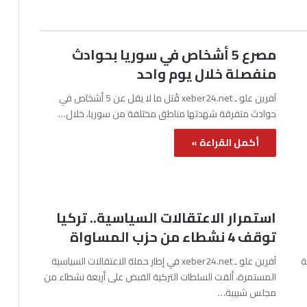
مصرع 5 أشخاص في سوريا بحوادث
منفصلة خلال يوم واحد
آفرين علو ـ xeber24.net قُتل ما لا يقل عن 5 أشخاص في
حوادث متفرقة شهدتها مناطق مختلفة من سوريا، خلال…
أكمل القراءة »
استمرار الاعتقالات السياسية.. تركيا
توقف 4 نشطاء من حزب المساواة
نة
آفرين علو ـ xeber24.net في إطار حملة الاعتقالات السياسية
المستمرة، ألقت السلطات التركية القبض على أربعة نشطاء من
مجلس شبيبة…