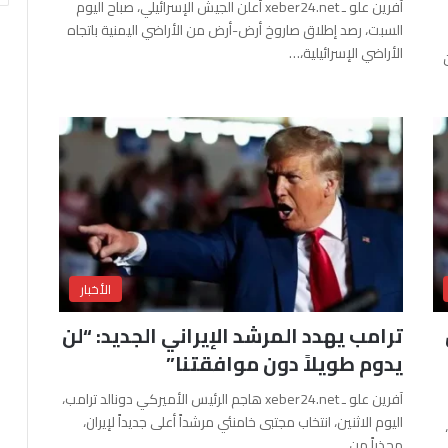
آفرين علو ـ xeber24.net أعلن الجيش الإسرائيلي، صباح اليوم
السبت، رصد إطلاق صاروخ أرض-أرض من الأراضي اليمنية باتجاه
الأراضي الإسرائيلية،…
الأخبار
ترامب يهدد المرشد الإيراني الجديد: “لن
يدوم طويلاً دون موافقتنا”
آفرين علو ـ xeber24.net هاجم الرئيس الأميركي دونالد ترامب،
اليوم الاثنين، انتخاب مجتبى خامنئي مرشداً أعلى جديداً لإيران،
محذراً من…