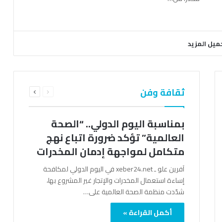
ميل المزيد
السابقة
التالية
ثقافة وفن
الصفحة
الصفحة
بمناسبة اليوم الدولي.. “الصحة
العالمية” تؤكد ضرورة اتباع نهج
متكامل لمواجهة إدمان المخدرات
آفرين علو ـ xeber24.net في اليوم الدولي لمكافحة
إساءة استعمال المخدرات والإتجار غير المشروع بها،
شدّدت منظمة الصحة العالمية على…
أكمل القراءة »