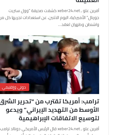
آفرين علو ـ xeber24.net كشفت صحيفة “وول ستريت
جورنال” الأميركية، اليوم الاثنين، عن استعدادات تجريها كل من
واشنطن وطهران لعقد…
دولي وإقليمي
ترامب: أمريكا تقترب من “تحرير الشرق
الأوسط من التهديد الإيراني” ويدعو
لتوسيع الاتفاقات الإبراهيمية
آفرين علو ـ xeber24.net قال الرئيس الأمريكي دونالد ترامب،