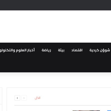
 أمام مرشح المعارضة التركية
شوؤن كردية
اقتصاد
بيئة
رياضة
أخبار العلوم والتكنولو
انية تركيا تقيد حركة السفن بالبح
فاتي حمص وبانياس بسبب الخدم
انتقالية وإصابة اثنين آخرين باس
السابقة
التالية
الكل
الصفحة
الصفحة