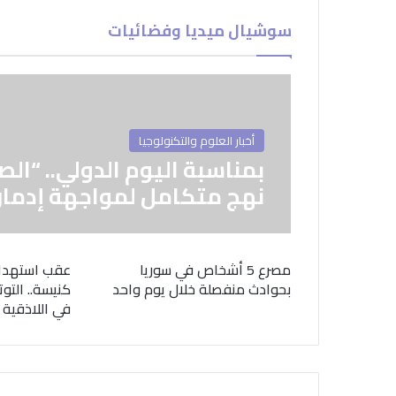
سوشيال ميديا وفضائيات
أخبار العلوم والتكنولوجيا
بمناسبة اليوم الدولي.. “الص
نهج متكامل لمواجهة إدمان
مصرع 5 أشخاص في سوريا
عقب استهدا
بحوادث منفصلة خلال يوم واحد
كنيسة.. التوت
في اللاذقية