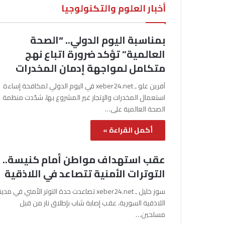
أخبار العلوم والتكنولوجيا
بمناسبة اليوم الدولي.. “الصحة
العالمية” تؤكد ضرورة اتباع نهج
متكامل لمواجهة إدمان المخدرات
آفرين علو ـ xeber24.net في اليوم الدولي لمكافحة إساءة
استعمال المخدرات والإتجار غير المشروع بها، شدّدت منظمة
الصحة العالمية على…
أكمل القراءة »
عقب استهداف مواطن أمام كنيسة..
التوترات الأمنية تتصاعد في اللاذقية
سوز خليل ـ xeber24.net تصاعدت حدة التوتر الأمني في مدي
اللاذقية السورية، عقب إصابة شاب بإطلاق نار من قبل
مسلحين…