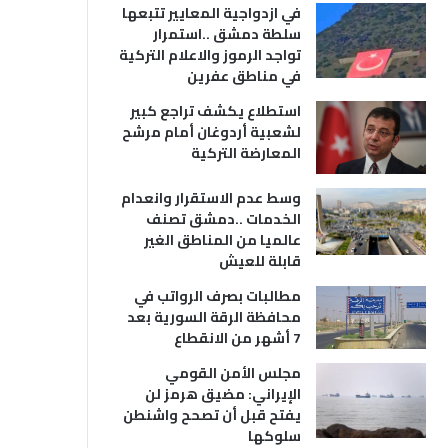
في ازدواجية المعايير تتبعها
سلطة دمشق ..استمرار
تواجد الرموز والاعلام التركية
في مناطق عفرين
استطلاع يكشف تراجع كبير
لشعبية أردوغان أمام مرشح
المعارضة التركية
وسط عدم الاستقرار وانعدام
الخدمات ..دمشق تصنف
عالميا من المناطق الغير
قابلة للعيش
مطالبات بصرف الرواتب في
محافظة الرقة السورية بعد
7 أشهر من الانقطاع
مجلس الأمن القومي
الإيراني: مضيق هرمز لن
يفتح قبل أن تصحح واشنطن
سلوكها