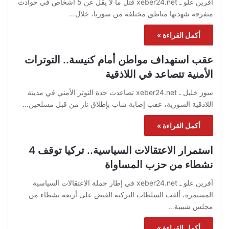
آفرين علو ـ xeber24.net قُتل ما لا يقل عن 5 أشخاص في حوادث
متفرقة شهدتها مناطق مختلفة من سوريا، خلال…
أكمل القراءة »
عقب استهداف مواطن أمام كنيسة.. التوترات
الأمنية تتصاعد في اللاذقية
سوز خليل ـ xeber24.net تصاعدت حدة التوتر الأمني في مدينة
اللاذقية السورية، عقب إصابة شاب بإطلاق نار من قبل مسلحين…
أكمل القراءة »
استمرار الاعتقالات السياسية.. تركيا توقف 4
نشطاء من حزب المساواة
آفرين علو ـ xeber24.net في إطار حملة الاعتقالات السياسية
المستمرة، ألقت السلطات التركية القبض على أربعة نشطاء من
مجلس شبيبة…
أكمل القراءة »