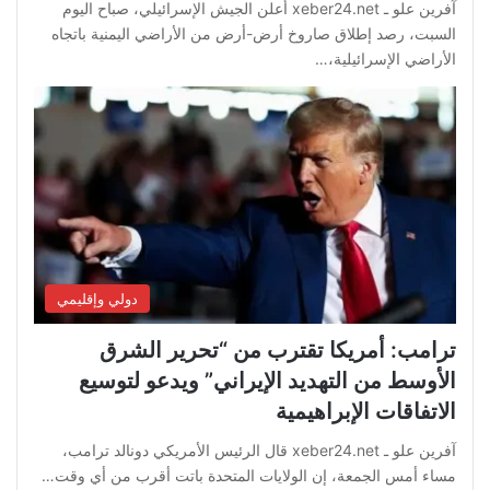
آفرين علو ـ xeber24.net أعلن الجيش الإسرائيلي، صباح اليوم
السبت، رصد إطلاق صاروخ أرض-أرض من الأراضي اليمنية باتجاه
الأراضي الإسرائيلية،…
دولي وإقليمي
ترامب: أمريكا تقترب من “تحرير الشرق
الأوسط من التهديد الإيراني” ويدعو لتوسيع
الاتفاقات الإبراهيمية
آفرين علو ـ xeber24.net قال الرئيس الأمريكي دونالد ترامب،
مساء أمس الجمعة، إن الولايات المتحدة باتت أقرب من أي وقت…