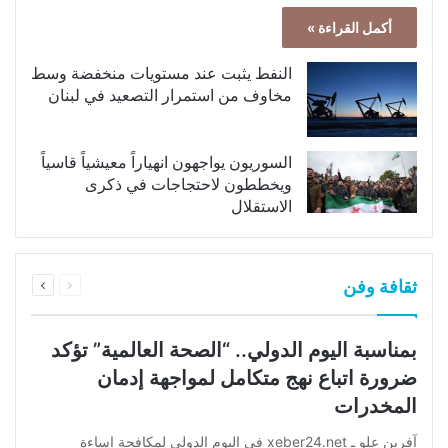
أكمل القراءة »
النفط يثبت عند مستويات منخفضة وسط
مخاوف من استمرار التصعيد في لبنان
السوريون يواجهون انهياراً معيشياً قاسياً
ويخططون لاحتجاجات في ذكرى
الاستقلال
السابقة
التالية
ثقافة وفن
الصفحة
الصفحة
بمناسبة اليوم الدولي.. “الصحة العالمية” تؤكد
ضرورة اتباع نهج متكامل لمواجهة إدمان
المخدرات
آفرين علو ـ xeber24.net في اليوم الدولي لمكافحة إساءة