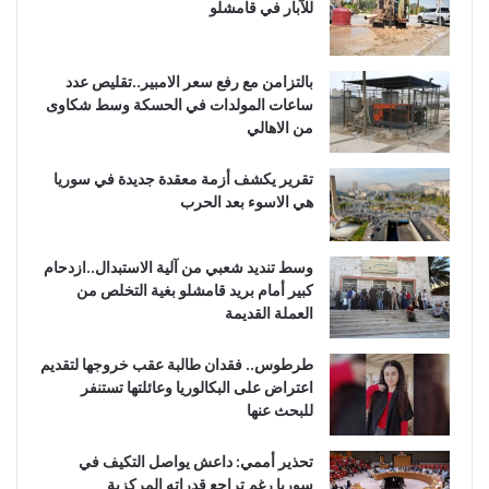
للآبار في قامشلو
بالتزامن مع رفع سعر الامبير..تقليص عدد
ساعات المولدات في الحسكة وسط شكاوى
من الاهالي
تقرير يكشف أزمة معقدة جديدة في سوريا
هي الاسوء بعد الحرب
وسط تنديد شعبي من آلية الاستبدال..ازدحام
كبير أمام بريد قامشلو بغية التخلص من
العملة القديمة
طرطوس.. فقدان طالبة عقب خروجها لتقديم
اعتراض على البكالوريا وعائلتها تستنفر
للبحث عنها
تحذير أممي: داعش يواصل التكيف في
سوريا رغم تراجع قدراته المركزية