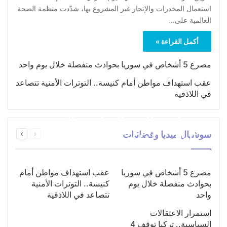
استعمال المخدرات والإتجار غير المشروع بها، شدّدت منظمة الصحة
العالمية على…
أكمل القراءة »
مصرع 5 أشخاص في سوريا بحوادث منفصلة خلال يوم واحد
عقب استهداف مواطن أمام كنيسة.. التوترات الأمنية تتصاعد
في اللاذقية
بمناسبة اليوم الدولي.. “الصحة
السابقة
التالية
سوشيال ميديا وفضائيات
العالمية” تؤكد ضرورة اتباع نهج
الصفحة
الصفحة
متكامل لمواجهة إدمان
المخدرات
مصرع 5 أشخاص في سوريا
عقب استهداف مواطن أمام
بحوادث منفصلة خلال يوم
كنيسة.. التوترات الأمنية
واحد
تتصاعد في اللاذقية
استمرار الاعتقالات
السياسية.. تركيا توقف 4