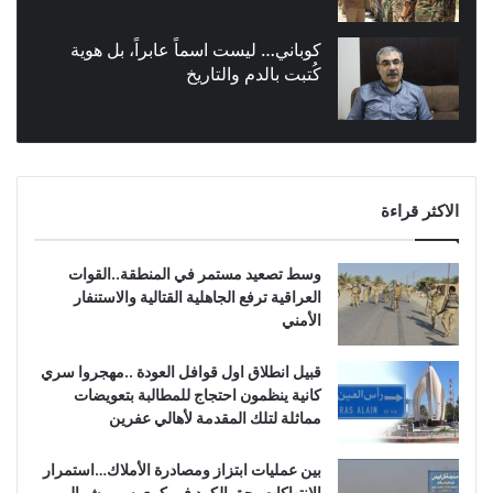
كوباني… ليست اسماً عابراً، بل هوية
كُتبت بالدم والتاريخ
الاكثر قراءة
وسط تصعيد مستمر في المنطقة..القوات
العراقية ترفع الجاهلية القتالية والاستنفار
الأمني
قبيل انطلاق اول قوافل العودة ..مهجروا سري
كانية ينظمون احتجاج للمطالبة بتعويضات
مماثلة لتلك المقدمة لأهالي عفرين
بين عمليات ابتزاز ومصادرة الأملاك…استمرار
الانتهاكات بحق الكرد في كري سبي شمال