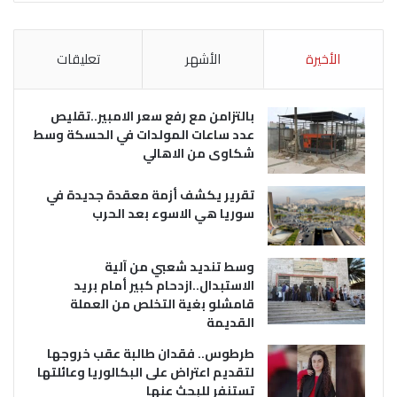
الأخيرة
الأشهر
تعليقات
بالتزامن مع رفع سعر الامبير..تقليص
عدد ساعات المولدات في الحسكة وسط
شكاوى من الاهالي
تقرير يكشف أزمة معقدة جديدة في
سوريا هي الاسوء بعد الحرب
وسط تنديد شعبي من آلية
الاستبدال..ازدحام كبير أمام بريد
قامشلو بغية التخلص من العملة
القديمة
طرطوس.. فقدان طالبة عقب خروجها
لتقديم اعتراض على البكالوريا وعائلتها
تستنفر للبحث عنها