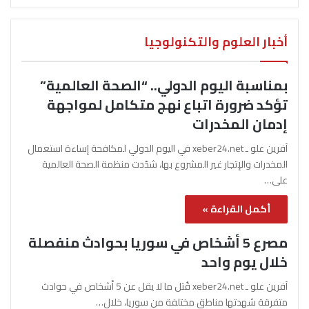
أخبار العلوم والتكنولوجيا
بمناسبة اليوم الدولي.. “الصحة العالمية”
تؤكد ضرورة اتباع نهج متكامل لمواجهة
إدمان المخدرات
آفرين علو ـ xeber24.net في اليوم الدولي لمكافحة إساءة استعمال
المخدرات والإتجار غير المشروع بها، شدّدت منظمة الصحة العالمية
على…
أكمل القراءة »
مصرع 5 أشخاص في سوريا بحوادث منفصلة
خلال يوم واحد
آفرين علو ـ xeber24.net قُتل ما لا يقل عن 5 أشخاص في حوادث
متفرقة شهدتها مناطق مختلفة من سوريا، خلال…