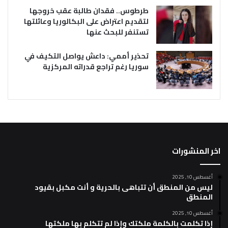
طرطوس.. فقدان طالبة عقب خروجها
لتقديم اعتراض على البكالوريا وعائلتها
تستنفر للبحث عنها
تحذير أممي: داعش يواصل التكيف في
سوريا رغم تراجع قدراته المركزية
اخر المنشورات
أغسطس 10, 2025
ليس من المنطق أن تتباهى بالحرية و أنت مكبل بقيود
المنطق
أغسطس 10, 2025
إذا تكلمت بالكلمة ملكتك وإذا لم تتكلم بها ملكتها