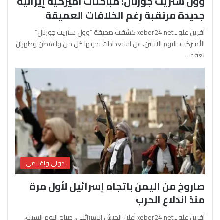
وول ستريت جورنال: مباحثات أميركية إيرانية
جديدة مرتقبة رغم الخلافات العميقة
آفرين علو ـ xeber24.net كشفت صحيفة “وول ستريت جورنال”
الأميركية، اليوم الاثنين، عن استعدادات تجريها كل من واشنطن وطهران
لعقد…
دولي وإقليمي
صاروخ من اليمن باتجاه إسرائيل لأول مرة
منذ اندلاع الحرب
آفرين علو ـ xeber24.net أعلن الجيش الإسرائيلي، صباح اليوم السبت،