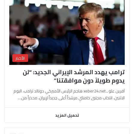
الأخبار
ترامب يهدد المرشد الإيراني الجديد: “لن
يدوم طويلاً دون موافقتنا”
آفرين علو ـ xeber24.net هاجم الرئيس الأميركي دونالد ترامب، اليوم
الاثنين، انتخاب مجتبى خامنئي مرشداً أعلى جديداً لإيران، محذراً من…
تحميل المزيد
السابقة
التالية