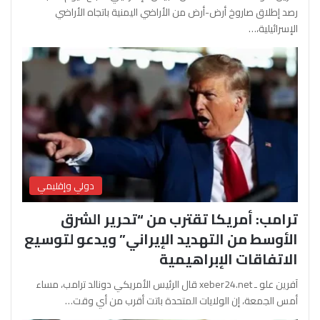
رصد إطلاق صاروخ أرض-أرض من الأراضي اليمنية باتجاه الأراضي
الإسرائيلية،…
دولي وإقليمي
ترامب: أمريكا تقترب من “تحرير الشرق
الأوسط من التهديد الإيراني” ويدعو لتوسيع
الاتفاقات الإبراهيمية
آفرين علو ـ xeber24.net قال الرئيس الأمريكي دونالد ترامب، مساء
أمس الجمعة، إن الولايات المتحدة باتت أقرب من أي وقت…