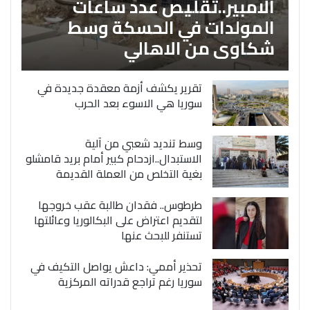
الامبير..تقليص عدد ساعات
المولدات في الحسكة وسط
شكاوى من الاهالي
تقرير يكشف أزمة معقدة جديدة في
سوريا هي الاسوء بعد الحرب
وسط تنديد شعبي من آلية
الاستبدال..ازدحام كبير أمام بريد قامشلو
بغية التخلص من العملة القديمة
طرطوس.. فقدان طالبة عقب خروجها
لتقديم اعتراض على البكالوريا وعائلتها
تستنفر للبحث عنها
تحذير أممي: داعش يواصل التكيف في
سوريا رغم تراجع قدراته المركزية