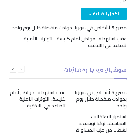
على…
أكمل القراءة »
مصرع 5 أشخاص في سوريا بحوادث منفصلة خلال يوم واحد
عقب استهداف مواطن أمام كنيسة.. التوترات الأمنية
تتصاعد في اللاذقية
بمناسبة اليوم الدولي..
السابقة
التالية
سوشيال ميديا وفضائيات
“الصحة العالمية” تؤكد
الصفحة
الصفحة
ضرورة اتباع نهج متكامل
لمواجهة إدمان المخدرات
مصرع 5 أشخاص في سوريا
عقب استهداف مواطن أمام
بحوادث منفصلة خلال يوم
كنيسة.. التوترات الأمنية
واحد
تتصاعد في اللاذقية
استمرار الاعتقالات
السياسية.. تركيا توقف 4
نشطاء من حزب المساواة