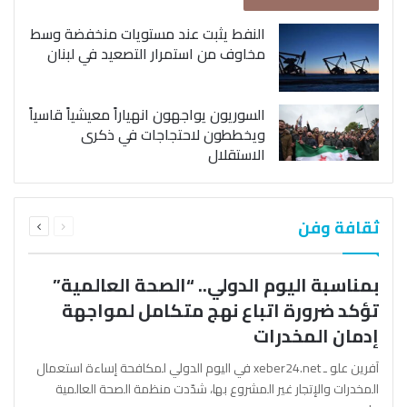
النفط يثبت عند مستويات منخفضة وسط
مخاوف من استمرار التصعيد في لبنان
السوريون يواجهون انهياراً معيشياً قاسياً
ويخططون لاحتجاجات في ذكرى
الاستقلال
السابقة
التالية
ثقافة وفن
الصفحة
الصفحة
بمناسبة اليوم الدولي.. “الصحة العالمية”
تؤكد ضرورة اتباع نهج متكامل لمواجهة
إدمان المخدرات
آفرين علو ـ xeber24.net في اليوم الدولي لمكافحة إساءة استعمال
المخدرات والإتجار غير المشروع بها، شدّدت منظمة الصحة العالمية