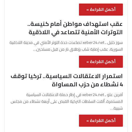
أكمل القراءة »
عقب استهداف مواطن أمام كنيسة..
التوترات الأمنية تتصاعد في اللاذقية
سوز خليل ـ xeber24.net تصاعدت حدة التوتر الأمني في مدينة اللاذقية
السورية، عقب إصابة شاب بإطلاق نار من قبل مسلحين…
أكمل القراءة »
استمرار الاعتقالات السياسية.. تركيا توقف
4 نشطاء من حزب المساواة
آفرين علو ـ xeber24.net في إطار حملة الاعتقالات السياسية
المستمرة، ألقت السلطات التركية القبض على أربعة نشطاء من مجلس
شبيبة…
أكمل القراءة »