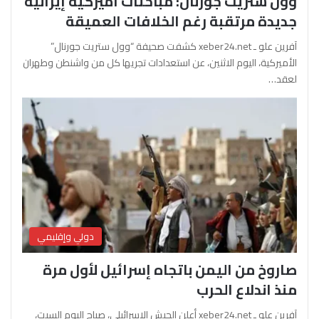
وول ستريت جورنال: مباحثات أميركية إيرانية
جديدة مرتقبة رغم الخلافات العميقة
آفرين علو ـ xeber24.net كشفت صحيفة “وول ستريت جورنال”
الأميركية، اليوم الاثنين، عن استعدادات تجريها كل من واشنطن وطهران
لعقد…
دولي وإقليمي
صاروخ من اليمن باتجاه إسرائيل لأول مرة
منذ اندلاع الحرب
آفرين علو ـ xeber24.net أعلن الجيش الإسرائيلي، صباح اليوم السبت،