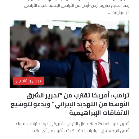
رصد إطلاق صاروخ أرض-أرض من الأراضي اليمنية باتجاه الأراضي
الإسرائيلية،…
دولي وإقليمي
ترامب: أمريكا تقترب من “تحرير الشرق
الأوسط من التهديد الإيراني” ويدعو لتوسيع
الاتفاقات الإبراهيمية
آفرين علو ـ xeber24.net قال الرئيس الأمريكي دونالد ترامب، مساء
أمس الجمعة، إن الولايات المتحدة باتت أقرب من أي وقت…