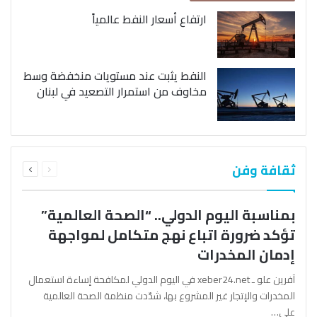
ارتفاع أسعار النفط عالمياً
النفط يثبت عند مستويات منخفضة وسط
مخاوف من استمرار التصعيد في لبنان
السابقة
التالية
ثقافة وفن
الصفحة
الصفحة
بمناسبة اليوم الدولي.. “الصحة العالمية”
تؤكد ضرورة اتباع نهج متكامل لمواجهة
إدمان المخدرات
آفرين علو ـ xeber24.net في اليوم الدولي لمكافحة إساءة استعمال
المخدرات والإتجار غير المشروع بها، شدّدت منظمة الصحة العالمية
على…