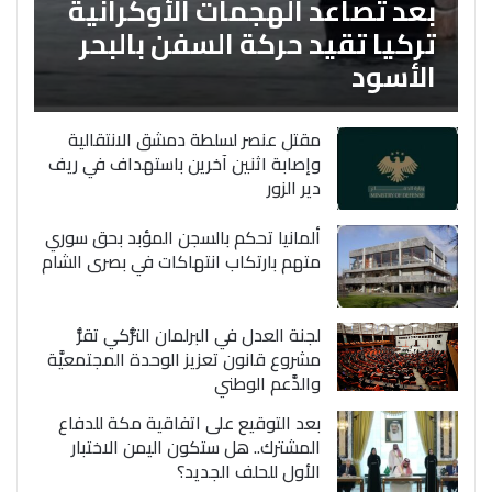
بعد تصاعد الهجمات الأوكرانية
تركيا تقيد حركة السفن بالبحر
الأسود
مقتل عنصر لسلطة دمشق الانتقالية
وإصابة اثنين آخرين باستهداف في ريف
دير الزور
ألمانيا تحكم بالسجن المؤبد بحق سوري
متهم بارتكاب انتهاكات في بصرى الشام
لجنة العدل في البرلمان التُّركي تقرُّ
مشروع قانون تعزيز الوحدة المجتمعيَّة
والدَّعم الوطني
بعد التوقيع على اتفاقية مكة للدفاع
المشترك.. هل ستكون اليمن الاختبار
الأول للحلف الجديد؟