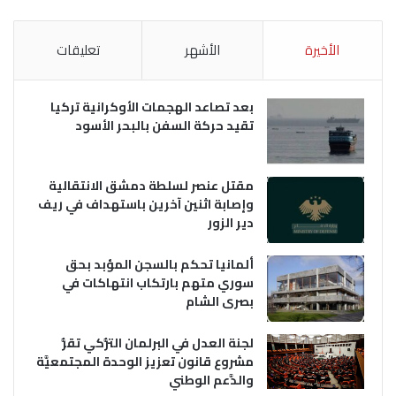
الأخيرة
الأشهر
تعليقات
بعد تصاعد الهجمات الأوكرانية تركيا
تقيد حركة السفن بالبحر الأسود
مقتل عنصر لسلطة دمشق الانتقالية
وإصابة اثنين آخرين باستهداف في ريف
دير الزور
ألمانيا تحكم بالسجن المؤبد بحق
سوري متهم بارتكاب انتهاكات في
بصرى الشام
لجنة العدل في البرلمان التُّركي تقرُّ
مشروع قانون تعزيز الوحدة المجتمعيَّة
والدَّعم الوطني