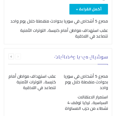
أكمل القراءة »
مصرع 5 أشخاص في سوريا بحوادث منفصلة خلال يوم واحد
عقب استهداف مواطن أمام كنيسة.. التوترات الأمنية
تتصاعد في اللاذقية
بمناسبة اليوم الدولي..
السابقة
التالية
سوشيال ميديا وفضائيات
“الصحة العالمية” تؤكد
الصفحة
الصفحة
ضرورة اتباع نهج متكامل
لمواجهة إدمان المخدرات
مصرع 5 أشخاص في سوريا
عقب استهداف مواطن أمام
بحوادث منفصلة خلال يوم
كنيسة.. التوترات الأمنية
واحد
تتصاعد في اللاذقية
استمرار الاعتقالات
السياسية.. تركيا توقف 4
نشطاء من حزب المساواة