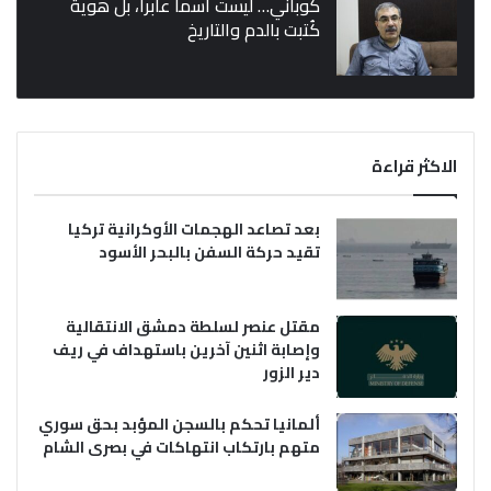
كوباني… ليست اسماً عابراً، بل هوية
كُتبت بالدم والتاريخ
الاكثر قراءة
بعد تصاعد الهجمات الأوكرانية تركيا
تقيد حركة السفن بالبحر الأسود
مقتل عنصر لسلطة دمشق الانتقالية
وإصابة اثنين آخرين باستهداف في ريف
دير الزور
ألمانيا تحكم بالسجن المؤبد بحق سوري
متهم بارتكاب انتهاكات في بصرى الشام