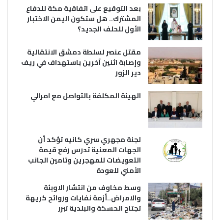
بعد التوقيع على اتفاقية مكة للدفاع
المشترك.. هل ستكون اليمن الاختبار
الأول للحلف الجديد؟
مقتل عنصر لسلطة دمشق الانتقالية
وإصابة اثنين آخرين باستهداف في ريف
دير الزور
الهيئة المكلفة بالتواصل مع امرالي
لجنة مجهري سري كانيه تؤكد أن
الجهات المعنية تدرس رفع قيمة
التعويضات للمهجرين وتامين الجانب
الأمني للعودة
وسط مخاوف من انتشار الاوبئة
والامراض..أزمة نفايات وروائح كريهة
تجتاح الحسكة والبلدية تبرر