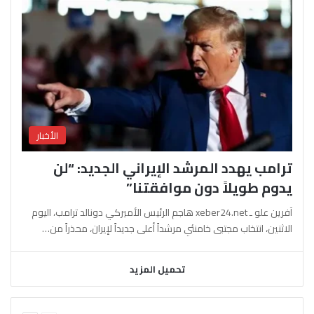
الأخبار
ترامب يهدد المرشد الإيراني الجديد: “لن
يدوم طويلاً دون موافقتنا”
آفرين علو ـ xeber24.net هاجم الرئيس الأميركي دونالد ترامب، اليوم
الاثنين، انتخاب مجتبى خامنئي مرشداً أعلى جديداً لإيران، محذراً من…
تحميل المزيد
السابقة
التالية