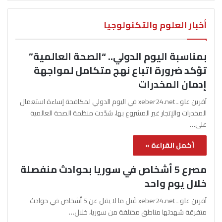
أخبار العلوم والتكنولوجيا
بمناسبة اليوم الدولي.. “الصحة العالمية”
تؤكد ضرورة اتباع نهج متكامل لمواجهة
إدمان المخدرات
آفرين علو ـ xeber24.net في اليوم الدولي لمكافحة إساءة استعمال
المخدرات والإتجار غير المشروع بها، شدّدت منظمة الصحة العالمية
على…
أكمل القراءة »
مصرع 5 أشخاص في سوريا بحوادث منفصلة
خلال يوم واحد
آفرين علو ـ xeber24.net قُتل ما لا يقل عن 5 أشخاص في حوادث
متفرقة شهدتها مناطق مختلفة من سوريا، خلال…