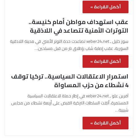
أكمل القراءة »
عقب استهداف مواطن أمام كنيسة..
التوترات الأمنية تتصاعد في اللاذقية
سوز خليل ـ xeber24.net تصاعدت حدة التوتر الأمني في مدينة اللاذقية
السورية، عقب إصابة شاب بإطلاق نار من قبل مسلحين…
أكمل القراءة »
استمرار الاعتقالات السياسية.. تركيا توقف
4 نشطاء من حزب المساواة
آفرين علو ـ xeber24.net في إطار حملة الاعتقالات السياسية
المستمرة، ألقت السلطات التركية القبض على أربعة نشطاء من مجلس
شبيبة…
أكمل القراءة »