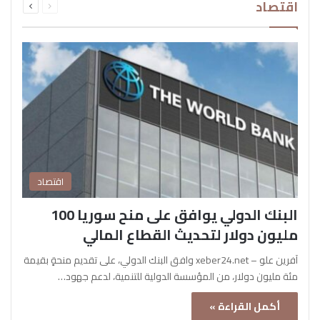
اقتصاد
الصفحة
الصفحة
اقتصاد
البنك الدولي يوافق على منح سوريا 100
مليون دولار لتحديث القطاع المالي
آفرين علو – xeber24.net وافق البنك الدولي، على تقديم منحةٍ بقيمة
مئة مليون دولار، من المؤسسة الدولية للتنمية، لدعم جهود…
أكمل القراءة »