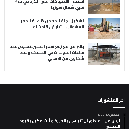
استمرار الانتهاكات بحق الكرد في كري
سبي شمال سوريا
تشكيل لجنة للحد من ظاهرة الحفر
العشوائي للآبار في قامشلو
بالتزامن مع رفع سعر الامبير..تقليص عدد
ساعات المولدات في الحسكة وسط
شكاوى من الاهالي
اخر المنشورات
أغسطس 10, 2025
ليس من المنطق أن تتباهى بالحرية و أنت مكبل بقيود
المنطق