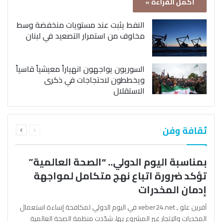
أكمل القراءة »
النفط يثبت عند مستويات منخفضة وسط
مخاوف من استمرار التصعيد في لبنان
السوريون يواجهون انهياراً معيشياً قاسياً
ويخططون لاحتجاجات في ذكرى
الاستقلال
السابقة
التالية
ثقافة وفن
الصفحة
الصفحة
بمناسبة اليوم الدولي.. “الصحة العالمية”
تؤكد ضرورة اتباع نهج متكامل لمواجهة
إدمان المخدرات
آفرين علو ـ xeber24.net في اليوم الدولي لمكافحة إساءة استعمال
المخدرات والإتجار غير المشروع بها، شدّدت منظمة الصحة العالمية