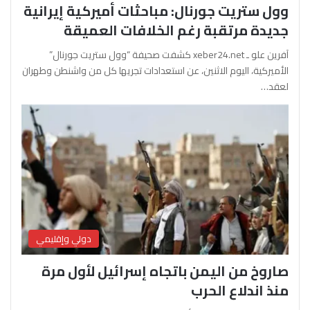
وول ستريت جورنال: مباحثات أميركية إيرانية
جديدة مرتقبة رغم الخلافات العميقة
آفرين علو ـ xeber24.net كشفت صحيفة “وول ستريت جورنال”
الأميركية، اليوم الاثنين، عن استعدادات تجريها كل من واشنطن وطهران
لعقد…
دولي وإقليمي
صاروخ من اليمن باتجاه إسرائيل لأول مرة
منذ اندلاع الحرب