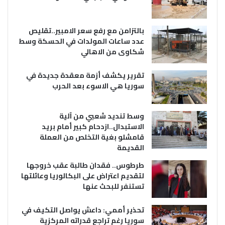
بالتزامن مع رفع سعر الامبير..تقليص
عدد ساعات المولدات في الحسكة وسط
شكاوى من الاهالي
تقرير يكشف أزمة معقدة جديدة في
سوريا هي الاسوء بعد الحرب
وسط تنديد شعبي من آلية
الاستبدال..ازدحام كبير أمام بريد
قامشلو بغية التخلص من العملة
القديمة
طرطوس.. فقدان طالبة عقب خروجها
لتقديم اعتراض على البكالوريا وعائلتها
تستنفر للبحث عنها
تحذير أممي: داعش يواصل التكيف في
سوريا رغم تراجع قدراته المركزية