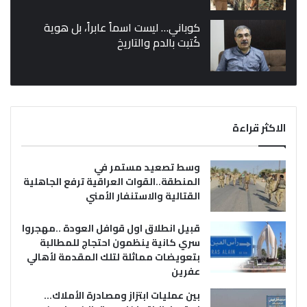
كوباني… ليست اسماً عابراً، بل هوية
كُتبت بالدم والتاريخ
الاكثر قراءة
وسط تصعيد مستمر في
المنطقة..القوات العراقية ترفع الجاهلية
القتالية والاستنفار الأمني
قبيل انطلاق اول قوافل العودة ..مهجروا
سري كانية ينظمون احتجاج للمطالبة
بتعويضات مماثلة لتلك المقدمة لأهالي
عفرين
بين عمليات ابتزاز ومصادرة الأملاك…