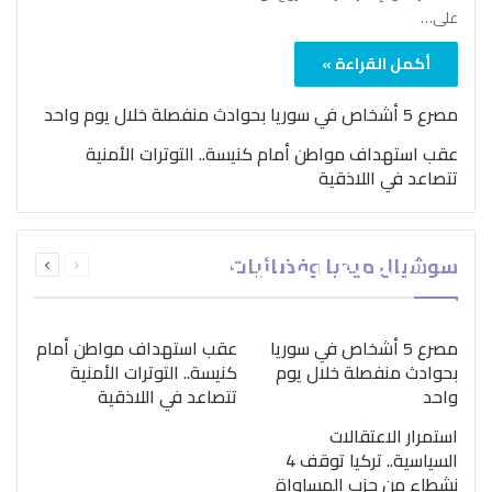
على…
أكمل القراءة »
مصرع 5 أشخاص في سوريا بحوادث منفصلة خلال يوم واحد
عقب استهداف مواطن أمام كنيسة.. التوترات الأمنية
تتصاعد في اللاذقية
بمناسبة اليوم الدولي..
السابقة
التالية
سوشيال ميديا وفضائيات
“الصحة العالمية” تؤكد
الصفحة
الصفحة
ضرورة اتباع نهج متكامل
لمواجهة إدمان المخدرات
مصرع 5 أشخاص في سوريا
عقب استهداف مواطن أمام
بحوادث منفصلة خلال يوم
كنيسة.. التوترات الأمنية
واحد
تتصاعد في اللاذقية
استمرار الاعتقالات
السياسية.. تركيا توقف 4
نشطاء من حزب المساواة