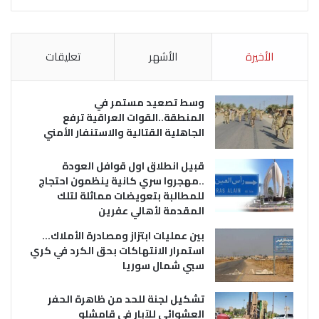
الأخيرة
الأشهر
تعليقات
وسط تصعيد مستمر في
المنطقة..القوات العراقية ترفع
الجاهلية القتالية والاستنفار الأمني
قبيل انطلاق اول قوافل العودة
..مهجروا سري كانية ينظمون احتجاج
للمطالبة بتعويضات مماثلة لتلك
المقدمة لأهالي عفرين
بين عمليات ابتزاز ومصادرة الأملاك…
استمرار الانتهاكات بحق الكرد في كري
سبي شمال سوريا
تشكيل لجنة للحد من ظاهرة الحفر
العشوائي للآبار في قامشلو