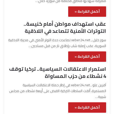
متفرقة شهدتها مناطق مختلفة من سوريا، خلال…
أكمل القراءة »
عقب استهداف مواطن أمام كنيسة..
التوترات الأمنية تتصاعد في اللاذقية
سوز خليل ـ xeber24.net تصاعدت حدة التوتر الأمني في مدينة اللاذقية
السورية، عقب إصابة شاب بإطلاق نار من قبل مسلحين…
أكمل القراءة »
استمرار الاعتقالات السياسية.. تركيا توقف
4 نشطاء من حزب المساواة
آفرين علو ـ xeber24.net في إطار حملة الاعتقالات السياسية
المستمرة، ألقت السلطات التركية القبض على أربعة نشطاء من مجلس
شبيبة…
أكمل القراءة »