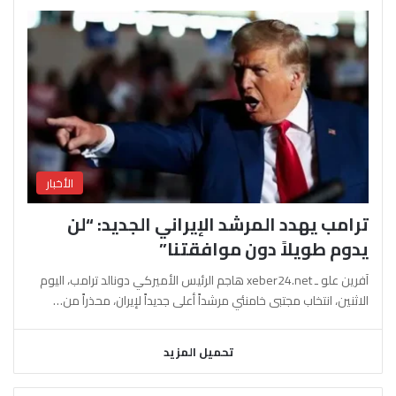
الأخبار
ترامب يهدد المرشد الإيراني الجديد: “لن
يدوم طويلاً دون موافقتنا”
آفرين علو ـ xeber24.net هاجم الرئيس الأميركي دونالد ترامب، اليوم
الاثنين، انتخاب مجتبى خامنئي مرشداً أعلى جديداً لإيران، محذراً من…
تحميل المزيد