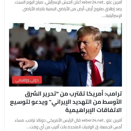
آفرين علو ـ xeber24.net أعلن الجيش الإسرائيلي، صباح اليوم السبت،
رصد إطلاق صاروخ أرض-أرض من الأراضي اليمنية باتجاه الأراضي
الإسرائيلية،…
دولي وإقليمي
ترامب: أمريكا تقترب من “تحرير الشرق
الأوسط من التهديد الإيراني” ويدعو لتوسيع
الاتفاقات الإبراهيمية
آفرين علو ـ xeber24.net قال الرئيس الأمريكي دونالد ترامب، مساء
أمس الجمعة، إن الولايات المتحدة باتت أقرب من أي وقت…