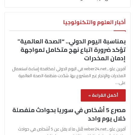
أخبار العلوم والتكنولوجيا
بمناسبة اليوم الدولي.. “الصحة العالمية”
تؤكد ضرورة اتباع نهج متكامل لمواجهة
إدمان المخدرات
آفرين علو ـ xeber24.net في اليوم الدولي لمكافحة إساءة استعمال
المخدرات والإتجار غير المشروع بها، شدّدت منظمة الصحة العالمية
على…
أكمل القراءة »
مصرع 5 أشخاص في سوريا بحوادث منفصلة
خلال يوم واحد
آفرين علو ـ xeber24.net قُتل ما لا يقل عن 5 أشخاص في حوادث