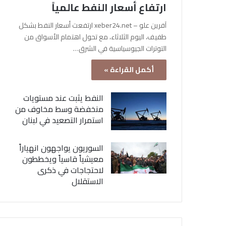
ارتفاع أسعار النفط عالمياً
آفرين علو – xeber24.net ارتفعت أسعار النفط بشكل
طفيف، اليوم الثلاثاء، مع تحول اهتمام الأسواق من
التوترات الجيوسياسية في الشرق…
أكمل القراءة »
النفط يثبت عند مستويات
منخفضة وسط مخاوف من
استمرار التصعيد في لبنان
السوريون يواجهون انهياراً
معيشياً قاسياً ويخططون
لاحتجاجات في ذكرى
الاستقلال