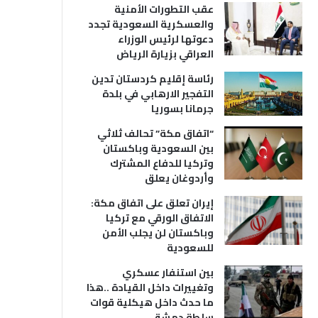
عقب التطورات الأمنية
والعسكرية السعودية تجدد
دعوتها لرئيس الوزراء
العراقي بزيارة الرياض
رئاسة إقليم كردستان تدين
التفجير الارهابي في بلدة
جرمانا بسوريا
“اتفاق مكة” تحالف ثلاثي
بين السعودية وباكستان
وتركيا للدفاع المشترك
وأردوغان يعلق
إيران تعلق على اتفاق مكة:
الاتفاق الورقي مع تركيا
وباكستان لن يجلب الأمن
للسعودية
بين استنفار عسكري
وتغييرات داخل القيادة ..هذا
ما حدث داخل هيكلية قوات
سلطة دمشق