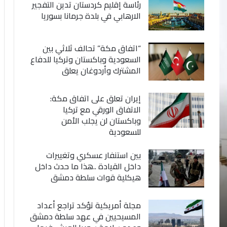
رئاسة إقليم كردستان تدين التفجير
الارهابي في بلدة جرمانا بسوريا
“اتفاق مكة” تحالف ثلاثي بين
السعودية وباكستان وتركيا للدفاع
المشترك وأردوغان يعلق
إيران تعلق على اتفاق مكة:
الاتفاق الورقي مع تركيا
وباكستان لن يجلب الأمن
للسعودية
بين استنفار عسكري وتغييرات
داخل القيادة ..هذا ما حدث داخل
هيكلية قوات سلطة دمشق
مجلة أمريكية تؤكد تراجع أعداد
المسيحيين في عهد سلطة دمشق