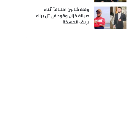
وفاة شابين اختناقاً أثناء
صيانة خزان وقود في تل براك
بريف الحسكة