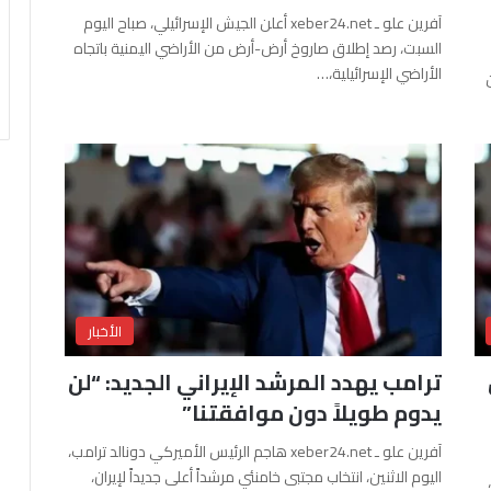
آفرين علو ـ xeber24.net أعلن الجيش الإسرائيلي، صباح اليوم
السبت، رصد إطلاق صاروخ أرض-أرض من الأراضي اليمنية باتجاه
الأراضي الإسرائيلية،…
الأخبار
ترامب يهدد المرشد الإيراني الجديد: “لن
يدوم طويلاً دون موافقتنا”
آفرين علو ـ xeber24.net هاجم الرئيس الأميركي دونالد ترامب،
اليوم الاثنين، انتخاب مجتبى خامنئي مرشداً أعلى جديداً لإيران،