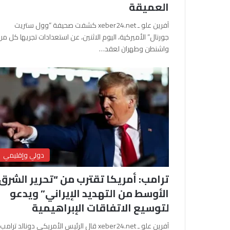
العميقة
آفرين علو ـ xeber24.net كشفت صحيفة “وول ستريت
جورنال” الأميركية، اليوم الاثنين، عن استعدادات تجريها كل من
واشنطن وطهران لعقد…
دولي وإقليمي
ترامب: أمريكا تقترب من “تحرير الشرق
الأوسط من التهديد الإيراني” ويدعو
لتوسيع الاتفاقات الإبراهيمية
آفرين علو ـ xeber24.net قال الرئيس الأمريكي دونالد ترامب،