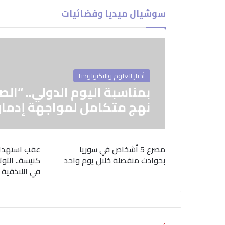
سوشيال ميديا وفضائيات
أخبار العلوم والتكنولوجيا
بمناسبة اليوم الدولي.. “الص
نهج متكامل لمواجهة إدمان
مصرع 5 أشخاص في سوريا
عقب استهدا
بحوادث منفصلة خلال يوم واحد
كنيسة.. التوت
في اللاذقية