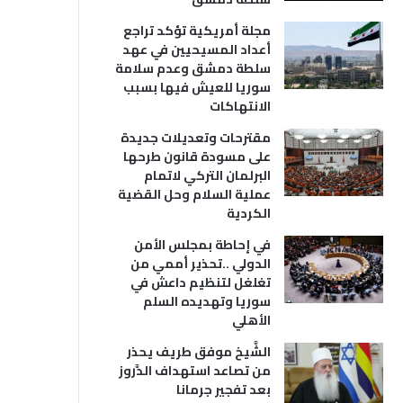
مجلة أمريكية تؤكد تراجع
أعداد المسيحيين في عهد
سلطة دمشق وعدم سلامة
سوريا للعيش فيها بسبب
الانتهاكات
مقترحات وتعديلات جديدة
على مسودة قانون طرحها
البرلمان التركي لاتمام
عملية السلام وحل القضية
الكردية
في إحاطة بمجلس الأمن
الدولي ..تحذير أممي من
تغلغل لتنظيم داعش في
سوريا وتهديده السلم
الأهلي
الشَّيخ موفق طريف يحذر
من تصاعد استهداف الدَّروز
بعد تفجير جرمانا