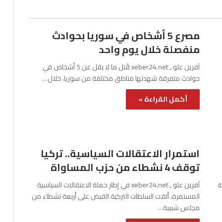
مصرع 5 أشخاص في سوريا بحوادث
منفصلة خلال يوم واحد
آفرين علو ـ xeber24.net قُتل ما لا يقل عن 5 أشخاص في
حوادث متفرقة شهدتها مناطق مختلفة من سوريا، خلال…
أكمل القراءة »
استمرار الاعتقالات السياسية.. تركيا
توقف 4 نشطاء من حزب المساواة
نة
آفرين علو ـ xeber24.net في إطار حملة الاعتقالات السياسية
المستمرة، ألقت السلطات التركية القبض على أربعة نشطاء من
مجلس شبيبة…