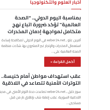
أخبار العلوم والتكنولوجيا
بمناسبة اليوم الدولي.. “الصحة
العالمية” تؤكد ضرورة اتباع نهج
متكامل لمواجهة إدمان المخدرات
آفرين علو ـ xeber24.net في اليوم الدولي لمكافحة إساءة
استعمال المخدرات والإتجار غير المشروع بها، شدّدت منظمة
الصحة العالمية على…
أكمل القراءة »
عقب استهداف مواطن أمام كنيسة..
التوترات الأمنية تتصاعد في اللاذقية
سوز خليل ـ xeber24.net تصاعدت حدة التوتر الأمني في مدي
اللاذقية السورية، عقب إصابة شاب بإطلاق نار من قبل
مسلحين…