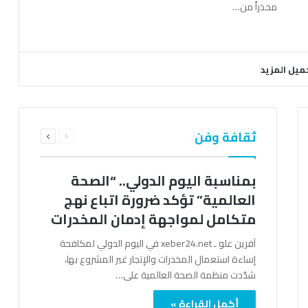
محذراً من…
ميل المزيد
السابقة
التالية
ثقافة وفن
الصفحة
الصفحة
بمناسبة اليوم الدولي.. “الصحة
العالمية” تؤكد ضرورة اتباع نهج
متكامل لمواجهة إدمان المخدرات
آفرين علو ـ xeber24.net في اليوم الدولي لمكافحة
إساءة استعمال المخدرات والإتجار غير المشروع بها،
شدّدت منظمة الصحة العالمية على…
أكمل القراءة »