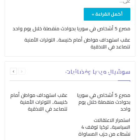
على…
أكمل القراءة »
مصرع 5 أشخاص في سوريا بحوادث منفصلة خلال يوم واحد
عقب استهداف مواطن أمام كنيسة.. التوترات الأمنية
تتصاعد في اللاذقية
بمناسبة اليوم الدولي..
السابقة
التالية
سوشيال ميديا وفضائيات
“الصحة العالمية” تؤكد
الصفحة
الصفحة
ضرورة اتباع نهج متكامل
لمواجهة إدمان المخدرات
مصرع 5 أشخاص في سوريا
عقب استهداف مواطن أمام
بحوادث منفصلة خلال يوم
كنيسة.. التوترات الأمنية
واحد
تتصاعد في اللاذقية
استمرار الاعتقالات
السياسية.. تركيا توقف 4
نشطاء من حزب المساواة