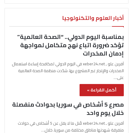
أخبار العلوم والتكنولوجيا
بمناسبة اليوم الدولي.. “الصحة العالمية”
تؤكد ضرورة اتباع نهج متكامل لمواجهة
إدمان المخدرات
آفرين علو ـ xeber24.net في اليوم الدولي لمكافحة إساءة استعمال
المخدرات والإتجار غير المشروع بها، شدّدت منظمة الصحة العالمية
على…
أكمل القراءة »
مصرع 5 أشخاص في سوريا بحوادث منفصلة
خلال يوم واحد
آفرين علو ـ xeber24.net قُتل ما لا يقل عن 5 أشخاص في حوادث
متفرقة شهدتها مناطق مختلفة من سوريا، خلال…