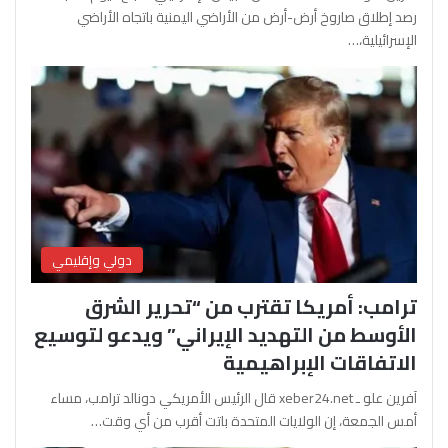
رصد إطلاق صاروخ أرض-أرض من الأراضي اليمنية باتجاه الأراضي
الإسرائيلية،…
دولي وإقليمي
ترامب: أمريكا تقترب من “تحرير الشرق
الأوسط من التهديد الإيراني” ويدعو لتوسيع
الاتفاقات الإبراهيمية
آفرين علو ـ xeber24.net قال الرئيس الأمريكي دونالد ترامب، مساء
أمس الجمعة، إن الولايات المتحدة باتت أقرب من أي وقت…