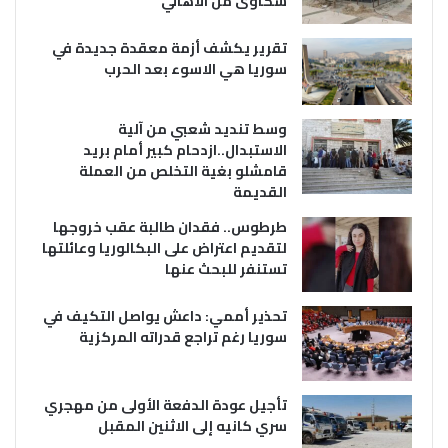
شكاوى من الاهالي
تقرير يكشف أزمة معقدة جديدة في
سوريا هي الاسوء بعد الحرب
وسط تنديد شعبي من آلية
الاستبدال..ازدحام كبير أمام بريد
قامشلو بغية التخلص من العملة
القديمة
طرطوس.. فقدان طالبة عقب خروجها
لتقديم اعتراض على البكالوريا وعائلتها
تستنفر للبحث عنها
تحذير أممي: داعش يواصل التكيف في
سوريا رغم تراجع قدراته المركزية
تأجيل عودة الدفعة الأولى من مهجري
سري كانيه إلى الاثنين المقبل