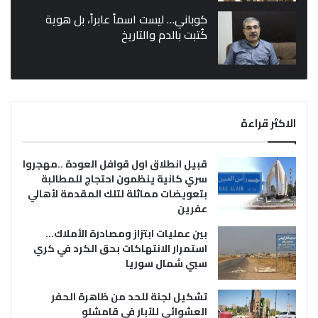
كوباني… ليست اسماً عابراً، بل هوية
كُتبت بالدم والتاريخ
الاكثر قراءة
قبيل انطلاق اول قوافل العودة ..مهجروا
سري كانية ينظمون احتجاج للمطالبة
بتعويضات مماثلة لتلك المقدمة لأهالي
عفرين
بين عمليات ابتزاز ومصادرة الأملاك…
استمرار الانتهاكات بحق الكرد في كري
سبي شمال سوريا
تشكيل لجنة للحد من ظاهرة الحفر
العشوائي للآبار في قامشلو