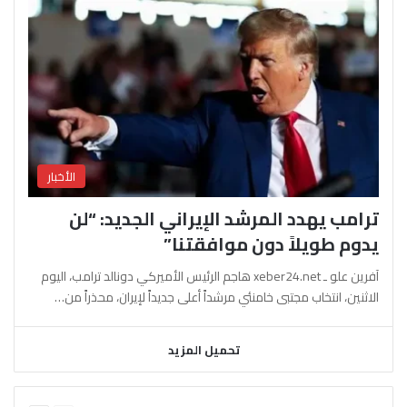
الأخبار
ترامب يهدد المرشد الإيراني الجديد: “لن
يدوم طويلاً دون موافقتنا”
آفرين علو ـ xeber24.net هاجم الرئيس الأميركي دونالد ترامب، اليوم
الاثنين، انتخاب مجتبى خامنئي مرشداً أعلى جديداً لإيران، محذراً من…
تحميل المزيد
السابقة
التالية