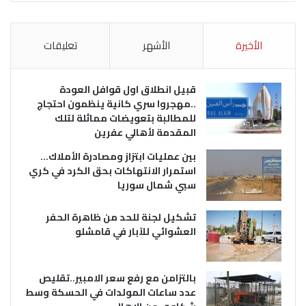
الأخيرة
الأشهر
تعليقات
قبيل انطلاق اول قوافل العودة
..مهجروا سري كانية ينظمون احتجاج
للمطالبة بتعويضات مماثلة لتلك
المقدمة لأهالي عفرين
بين عمليات ابتزاز ومصادرة الأملاك…
استمرار الانتهاكات بحق الكرد في كري
سبي شمال سوريا
تشكيل لجنة للحد من ظاهرة الحفر
العشوائي للآبار في قامشلو
بالتزامن مع رفع سعر الامبير..تقليص
عدد ساعات المولدات في الحسكة وسط