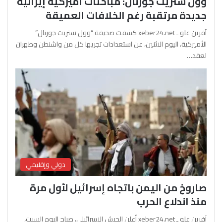
وول ستريت جورنال: مباحثات أميركية إيرانية
جديدة مرتقبة رغم الخلافات العميقة
آفرين علو ـ xeber24.net كشفت صحيفة “وول ستريت جورنال”
الأميركية، اليوم الاثنين، عن استعدادات تجريها كل من واشنطن وطهران
لعقد…
دولي وإقليمي
صاروخ من اليمن باتجاه إسرائيل لأول مرة
منذ اندلاع الحرب
آفرين علو ـ xeber24.net أعلن الجيش الإسرائيلي، صباح اليوم السبت،