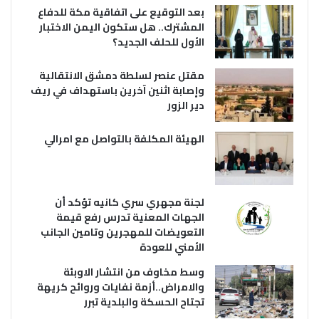
بعد التوقيع على اتفاقية مكة للدفاع
المشترك.. هل ستكون اليمن الاختبار
الأول للحلف الجديد؟
مقتل عنصر لسلطة دمشق الانتقالية
وإصابة اثنين آخرين باستهداف في ريف
دير الزور
الهيئة المكلفة بالتواصل مع امرالي
لجنة مجهري سري كانيه تؤكد أن
الجهات المعنية تدرس رفع قيمة
التعويضات للمهجرين وتامين الجانب
الأمني للعودة
وسط مخاوف من انتشار الاوبئة
والامراض..أزمة نفايات وروائح كريهة
تجتاح الحسكة والبلدية تبرر