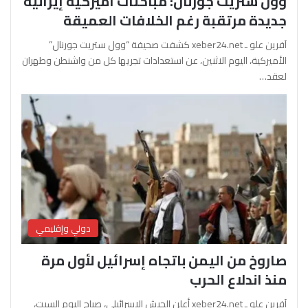
وول ستريت جورنال: مباحثات أميركية إيرانية
جديدة مرتقبة رغم الخلافات العميقة
آفرين علو ـ xeber24.net كشفت صحيفة “وول ستريت جورنال”
الأميركية، اليوم الاثنين، عن استعدادات تجريها كل من واشنطن وطهران
لعقد…
دولي وإقليمي
صاروخ من اليمن باتجاه إسرائيل لأول مرة
منذ اندلاع الحرب
آفرين علو ـ xeber24.net أعلن الجيش الإسرائيلي، صباح اليوم السبت،