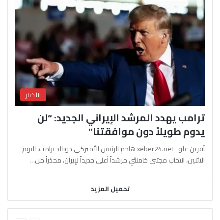
الأخبار
ترامب يهدد المرشد الإيراني الجديد: “لن
يدوم طويلاً دون موافقتنا”
آفرين علو ـ xeber24.net هاجم الرئيس الأميركي دونالد ترامب، اليوم
الاثنين، انتخاب مجتبى خامنئي مرشداً أعلى جديداً لإيران، محذراً من…
تحميل المزيد
السابقة
التالية