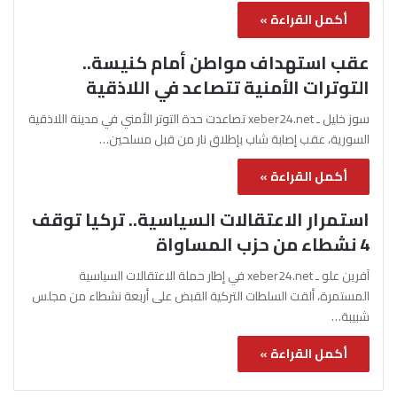
أكمل القراءة »
عقب استهداف مواطن أمام كنيسة..
التوترات الأمنية تتصاعد في اللاذقية
سوز خليل ـ xeber24.net تصاعدت حدة التوتر الأمني في مدينة اللاذقية
السورية، عقب إصابة شاب بإطلاق نار من قبل مسلحين…
أكمل القراءة »
استمرار الاعتقالات السياسية.. تركيا توقف
4 نشطاء من حزب المساواة
آفرين علو ـ xeber24.net في إطار حملة الاعتقالات السياسية
المستمرة، ألقت السلطات التركية القبض على أربعة نشطاء من مجلس
شبيبة…
أكمل القراءة »