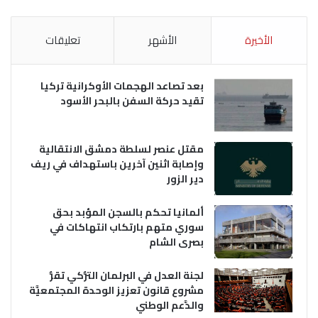
الأخيرة
الأشهر
تعليقات
بعد تصاعد الهجمات الأوكرانية تركيا
تقيد حركة السفن بالبحر الأسود
مقتل عنصر لسلطة دمشق الانتقالية
وإصابة اثنين آخرين باستهداف في ريف
دير الزور
ألمانيا تحكم بالسجن المؤبد بحق
سوري متهم بارتكاب انتهاكات في
بصرى الشام
لجنة العدل في البرلمان التُّركي تقرُّ
مشروع قانون تعزيز الوحدة المجتمعيَّة
والدَّعم الوطني