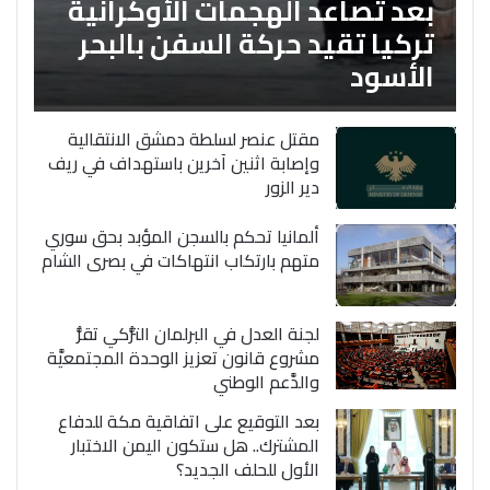
بعد تصاعد الهجمات الأوكرانية
تركيا تقيد حركة السفن بالبحر
الأسود
مقتل عنصر لسلطة دمشق الانتقالية
وإصابة اثنين آخرين باستهداف في ريف
دير الزور
ألمانيا تحكم بالسجن المؤبد بحق سوري
متهم بارتكاب انتهاكات في بصرى الشام
لجنة العدل في البرلمان التُّركي تقرُّ
مشروع قانون تعزيز الوحدة المجتمعيَّة
والدَّعم الوطني
بعد التوقيع على اتفاقية مكة للدفاع
المشترك.. هل ستكون اليمن الاختبار
الأول للحلف الجديد؟