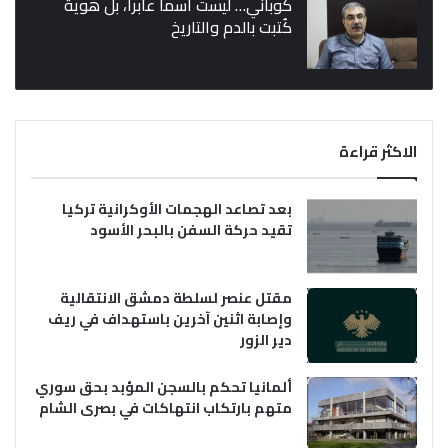
كوباني… ليست اسماً عابراً، بل هوية
كُتبت بالدم والتاريخ
الاكثر قراءة
بعد تصاعد الهجمات الأوكرانية تركيا
تقيد حركة السفن بالبحر الأسود
مقتل عنصر لسلطة دمشق الانتقالية
وإصابة اثنين آخرين باستهداف في ريف
دير الزور
ألمانيا تحكم بالسجن المؤبد بحق سوري
متهم بارتكاب انتهاكات في بصرى الشام