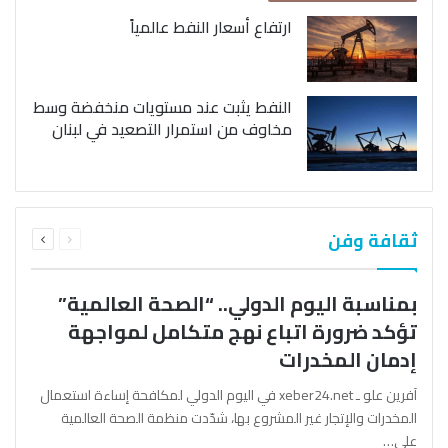
ارتفاع أسعار النفط عالمياً
النفط يثبت عند مستويات منخفضة وسط
مخاوف من استمرار التصعيد في لبنان
السابقة
التالية
ثقافة وفن
الصفحة
الصفحة
بمناسبة اليوم الدولي.. “الصحة العالمية”
تؤكد ضرورة اتباع نهج متكامل لمواجهة
إدمان المخدرات
آفرين علو ـ xeber24.net في اليوم الدولي لمكافحة إساءة استعمال
المخدرات والإتجار غير المشروع بها، شدّدت منظمة الصحة العالمية
على…