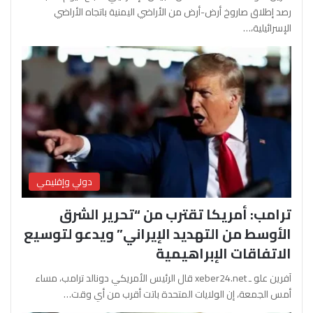
رصد إطلاق صاروخ أرض-أرض من الأراضي اليمنية باتجاه الأراضي
الإسرائيلية،…
دولي وإقليمي
ترامب: أمريكا تقترب من “تحرير الشرق
الأوسط من التهديد الإيراني” ويدعو لتوسيع
الاتفاقات الإبراهيمية
آفرين علو ـ xeber24.net قال الرئيس الأمريكي دونالد ترامب، مساء
أمس الجمعة، إن الولايات المتحدة باتت أقرب من أي وقت…