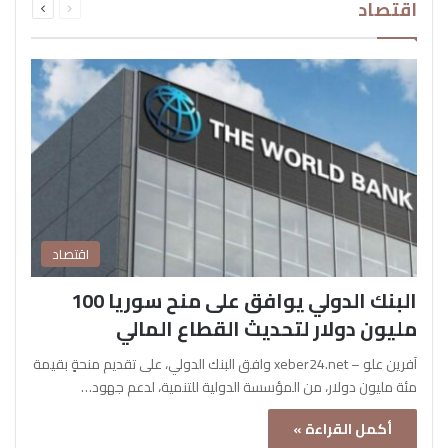
اقتصاد
الصفحة
الصفحة
اقتصاد
البنك الدولي يوافق على منح سوريا 100
مليون دولار لتحديث القطاع المالي
آفرين علو – xeber24.net وافق البنك الدولي، على تقديم منحةٍ بقيمة
مئة مليون دولار، من المؤسسة الدولية للتنمية، لدعم جهود…
أكمل القراءة »