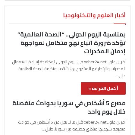
أخبار العلوم والتكنولوجيا
بمناسبة اليوم الدولي.. “الصحة العالمية”
تؤكد ضرورة اتباع نهج متكامل لمواجهة
إدمان المخدرات
آفرين علو ـ xeber24.net في اليوم الدولي لمكافحة إساءة استعمال
المخدرات والإتجار غير المشروع بها، شدّدت منظمة الصحة العالمية
على…
أكمل القراءة »
مصرع 5 أشخاص في سوريا بحوادث منفصلة
خلال يوم واحد
آفرين علو ـ xeber24.net قُتل ما لا يقل عن 5 أشخاص في حوادث
متفرقة شهدتها مناطق مختلفة من سوريا، خلال…