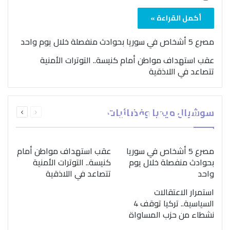
أكمل القراءة »
مصرع 5 أشخاص في سوريا بحوادث منفصلة خلال يوم واحد
عقب استهداف مواطن أمام كنيسة.. التوترات الأمنية
تتصاعد في اللاذقية
بمناسبة اليوم الدولي..
السابقة
التالية
سوشيال ميديا وفضائيات
“الصحة العالمية” تؤكد
الصفحة
الصفحة
ضرورة اتباع نهج متكامل
لمواجهة إدمان المخدرات
مصرع 5 أشخاص في سوريا
عقب استهداف مواطن أمام
بحوادث منفصلة خلال يوم
كنيسة.. التوترات الأمنية
واحد
تتصاعد في اللاذقية
استمرار الاعتقالات
السياسية.. تركيا توقف 4
نشطاء من حزب المساواة