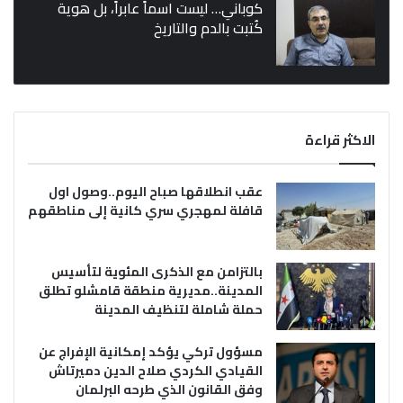
كوباني… ليست اسماً عابراً، بل هوية
كُتبت بالدم والتاريخ
الاكثر قراءة
عقب انطلاقها صباح اليوم..وصول اول
قافلة لمهجري سري كانية إلى مناطقهم
بالتزامن مع الذكرى المئوية لتأسيس
المدينة..مديرية منطقة قامشلو تطلق
حملة شاملة لتنظيف المدينة
مسؤول تركي يؤكد إمكانية الإفراج عن
القيادي الكردي صلاح الدين دميرتاش
وفق القانون الذي طرحه البرلمان