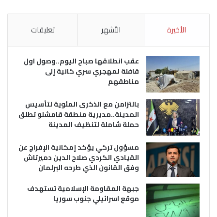
الأخيرة
الأشهر
تعليقات
عقب انطلاقها صباح اليوم..وصول اول
قافلة لمهجري سري كانية إلى
مناطقهم
بالتزامن مع الذكرى المئوية لتأسيس
المدينة..مديرية منطقة قامشلو تطلق
حملة شاملة لتنظيف المدينة
مسؤول تركي يؤكد إمكانية الإفراج عن
القيادي الكردي صلاح الدين دميرتاش
وفق القانون الذي طرحه البرلمان
جبهة المقاومة الإسلامية تستهدف
موقع اسرائيلي جنوب سوريا