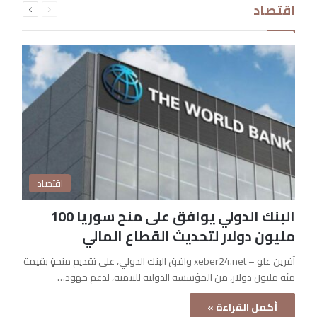
اقتصاد
الصفحة
الصفحة
اقتصاد
البنك الدولي يوافق على منح سوريا 100
مليون دولار لتحديث القطاع المالي
آفرين علو – xeber24.net وافق البنك الدولي، على تقديم منحةٍ بقيمة
مئة مليون دولار، من المؤسسة الدولية للتنمية، لدعم جهود…
أكمل القراءة »