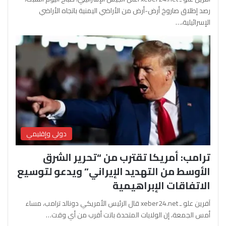
رصد إطلاق صاروخ أرض-أرض من الأراضي اليمنية باتجاه الأراضي
الإسرائيلية،…
دولي وإقليمي
ترامب: أمريكا تقترب من “تحرير الشرق
الأوسط من التهديد الإيراني” ويدعو لتوسيع
الاتفاقات الإبراهيمية
آفرين علو ـ xeber24.net قال الرئيس الأمريكي دونالد ترامب، مساء
أمس الجمعة، إن الولايات المتحدة باتت أقرب من أي وقت…