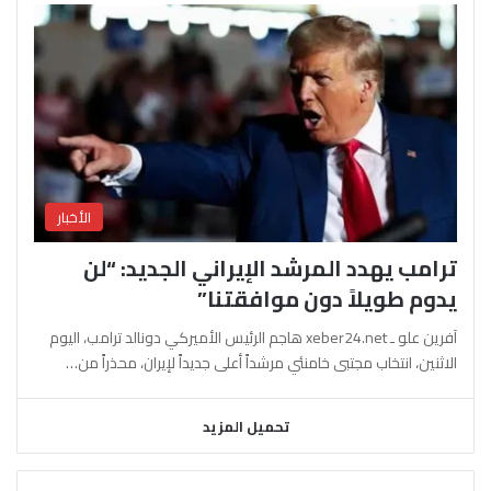
الأخبار
ترامب يهدد المرشد الإيراني الجديد: “لن
يدوم طويلاً دون موافقتنا”
آفرين علو ـ xeber24.net هاجم الرئيس الأميركي دونالد ترامب، اليوم
الاثنين، انتخاب مجتبى خامنئي مرشداً أعلى جديداً لإيران، محذراً من…
تحميل المزيد
السابقة
التالية