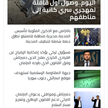
اليوم..وصول اول قافلة
لمهجري سري كانية إلى
مناطقهم
بالتزامن مع الذكرى المئوية لتأسيس
المدينة..مديرية منطقة قامشلو تطلق
حملة شاملة لتنظيف المدينة
مسؤول تركي يؤكد إمكانية الإفراج عن
القيادي الكردي صلاح الدين دميرتاش
وفق القانون الذي طرحه البرلمان
جبهة المقاومة الإسلامية تستهدف
موقع اسرائيلي جنوب سوريا
دميرتاش ومزراقلي يدعوان البرلمان
التركي لدعم القانون الإطاري وتعزيز
مسار السلام