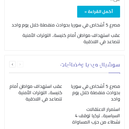
أكمل القراءة »
مصرع 5 أشخاص في سوريا بحوادث منفصلة خلال يوم واحد
عقب استهداف مواطن أمام كنيسة.. التوترات الأمنية
تتصاعد في اللاذقية
بمناسبة اليوم الدولي..
السابقة
التالية
سوشيال ميديا وفضائيات
“الصحة العالمية” تؤكد
الصفحة
الصفحة
ضرورة اتباع نهج متكامل
لمواجهة إدمان المخدرات
مصرع 5 أشخاص في سوريا
عقب استهداف مواطن أمام
بحوادث منفصلة خلال يوم
كنيسة.. التوترات الأمنية
واحد
تتصاعد في اللاذقية
استمرار الاعتقالات
السياسية.. تركيا توقف 4
نشطاء من حزب المساواة