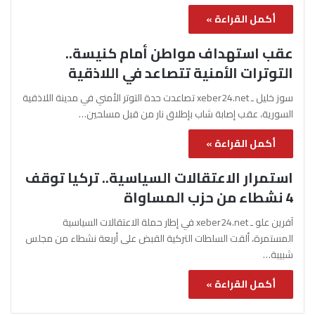
أكمل القراءة »
عقب استهداف مواطن أمام كنيسة..
التوترات الأمنية تتصاعد في اللاذقية
سوز خليل ـ xeber24.net تصاعدت حدة التوتر الأمني في مدينة اللاذقية
السورية، عقب إصابة شاب بإطلاق نار من قبل مسلحين…
أكمل القراءة »
استمرار الاعتقالات السياسية.. تركيا توقف
4 نشطاء من حزب المساواة
آفرين علو ـ xeber24.net في إطار حملة الاعتقالات السياسية
المستمرة، ألقت السلطات التركية القبض على أربعة نشطاء من مجلس
شبيبة…
أكمل القراءة »