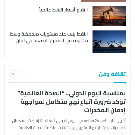
ارتفاع أسعار النفط عالمياً
النفط يثبت عند مستويات منخفضة وسط
مخاوف من استمرار التصعيد في لبنان
السابقة
التالية
ثقافة وفن
الصفحة
الصفحة
بمناسبة اليوم الدولي.. “الصحة العالمية”
تؤكد ضرورة اتباع نهج متكامل لمواجهة
إدمان المخدرات
آفرين علو ـ xeber24.net في اليوم الدولي لمكافحة إساءة استعمال
المخدرات والإتجار غير المشروع بها، شدّدت منظمة الصحة العالمية
على…