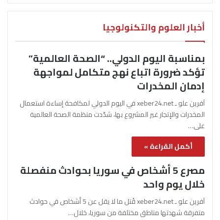
أخبار العلوم والتكنولوجيا
بمناسبة اليوم الدولي.. “الصحة العالمية”
تؤكد ضرورة اتباع نهج متكامل لمواجهة
إدمان المخدرات
آفرين علو ـ xeber24.net في اليوم الدولي لمكافحة إساءة استعمال
المخدرات والإتجار غير المشروع بها، شدّدت منظمة الصحة العالمية
على…
أكمل القراءة »
مصرع 5 أشخاص في سوريا بحوادث منفصلة
خلال يوم واحد
آفرين علو ـ xeber24.net قُتل ما لا يقل عن 5 أشخاص في حوادث
متفرقة شهدتها مناطق مختلفة من سوريا، خلال…