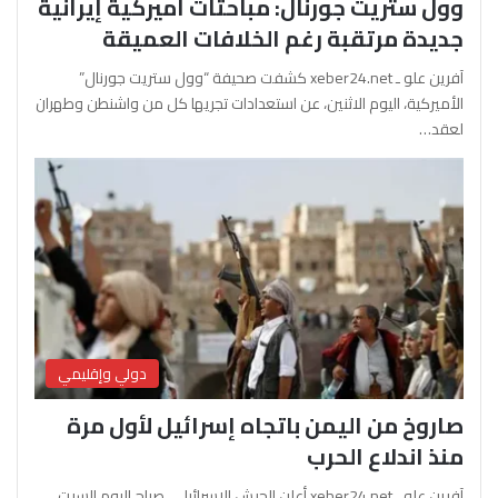
وول ستريت جورنال: مباحثات أميركية إيرانية
جديدة مرتقبة رغم الخلافات العميقة
آفرين علو ـ xeber24.net كشفت صحيفة “وول ستريت جورنال”
الأميركية، اليوم الاثنين، عن استعدادات تجريها كل من واشنطن وطهران
لعقد…
دولي وإقليمي
صاروخ من اليمن باتجاه إسرائيل لأول مرة
منذ اندلاع الحرب
آفرين علو ـ xeber24.net أعلن الجيش الإسرائيلي، صباح اليوم السبت،