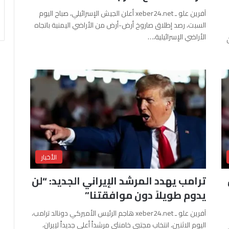
آفرين علو ـ xeber24.net أعلن الجيش الإسرائيلي، صباح اليوم
السبت، رصد إطلاق صاروخ أرض-أرض من الأراضي اليمنية باتجاه
الأراضي الإسرائيلية،…
الأخبار
ترامب يهدد المرشد الإيراني الجديد: “لن
يدوم طويلاً دون موافقتنا”
آفرين علو ـ xeber24.net هاجم الرئيس الأميركي دونالد ترامب،
اليوم الاثنين، انتخاب مجتبى خامنئي مرشداً أعلى جديداً لإيران،