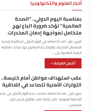
أخبار العلوم والتكنولوجيا
بمناسبة اليوم الدولي.. “الصحة
العالمية” تؤكد ضرورة اتباع نهج
متكامل لمواجهة إدمان المخدرات
آفرين علو ـ xeber24.net في اليوم الدولي لمكافحة إساءة
استعمال المخدرات والإتجار غير المشروع بها، شدّدت منظمة
الصحة العالمية على…
أكمل القراءة »
عقب استهداف مواطن أمام كنيسة..
التوترات الأمنية تتصاعد في اللاذقية
سوز خليل ـ xeber24.net تصاعدت حدة التوتر الأمني في مدي
اللاذقية السورية، عقب إصابة شاب بإطلاق نار من قبل
مسلحين…