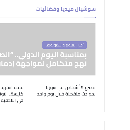
سوشيال ميديا وفضائيات
أخبار العلوم والتكنولوجيا
بمناسبة اليوم الدولي.. “الص
نهج متكامل لمواجهة إدمان
مصرع 5 أشخاص في سوريا
عقب استهدا
بحوادث منفصلة خلال يوم واحد
كنيسة.. التوت
في اللاذقية