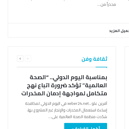
محذراً من…
ميل المزيد
السابقة
التالية
ثقافة وفن
الصفحة
الصفحة
بمناسبة اليوم الدولي.. “الصحة
العالمية” تؤكد ضرورة اتباع نهج
متكامل لمواجهة إدمان المخدرات
آفرين علو ـ xeber24.net في اليوم الدولي لمكافحة
إساءة استعمال المخدرات والإتجار غير المشروع بها،
شدّدت منظمة الصحة العالمية على…
أكمل القراءة »