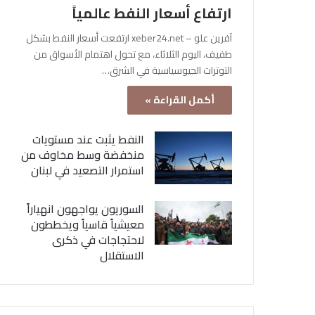
ارتفاع أسعار النفط عالمياً
آفرين علو – xeber24.net ارتفعت أسعار النفط بشكل
طفيف، اليوم الثلاثاء، مع تحول اهتمام الأسواق من
التوترات الجيوسياسية في الشرق…
أكمل القراءة »
النفط يثبت عند مستويات
منخفضة وسط مخاوف من
استمرار التصعيد في لبنان
السوريون يواجهون انهياراً
معيشياً قاسياً ويخططون
لاحتجاجات في ذكرى
الاستقلال