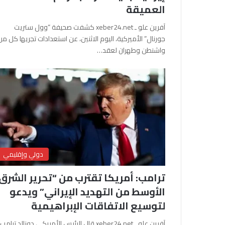
العميقة
آفرين علو ـ xeber24.net كشفت صحيفة “وول ستريت
جورنال” الأميركية، اليوم الاثنين، عن استعدادات تجريها كل من
واشنطن وطهران لعقد…
دولي وإقليمي
ترامب: أمريكا تقترب من “تحرير الشرق
الأوسط من التهديد الإيراني” ويدعو
لتوسيع الاتفاقات الإبراهيمية
آفرين علو ـ xeber24.net قال الرئيس الأمريكي دونالد ترامب،