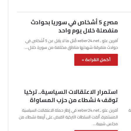
مصرع 5 أشخاص في سوريا بحوادث
منفصلة خلال يوم واحد
آفرين علو ـ xeber24.net قُتل ما لا يقل عن 5 أشخاص في
حوادث متفرقة شهدتها مناطق مختلفة من سوريا، خلال…
أكمل القراءة »
استمرار الاعتقالات السياسية.. تركيا
توقف 4 نشطاء من حزب المساواة
نة
آفرين علو ـ xeber24.net في إطار حملة الاعتقالات السياسية
المستمرة، ألقت السلطات التركية القبض على أربعة نشطاء من
مجلس شبيبة…