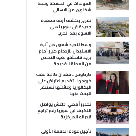
المولدات في الحسكة وسط
شكاوى من الاهالي
تقرير يكشف أزمة معقدة
جديدة في سوريا هي
الاسوء بعد الحرب
وسط تنديد شعبي من آلية
الاستبدال..ازدحام كبير أمام
بريد قامشلو بغية التخلص
من العملة القديمة
طرطوس.. فقدان طالبة عقب
خروجها لتقديم اعتراض على
البكالوريا وعائلتها تستنفر
للبحث عنها
تحذير أممي: داعش يواصل
التكيف في سوريا رغم تراجع
قدراته المركزية
تأجيل عودة الدفعة الأولى