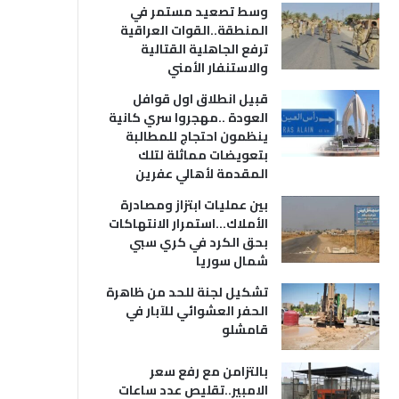
وسط تصعيد مستمر في
المنطقة..القوات العراقية
ترفع الجاهلية القتالية
والاستنفار الأمني
قبيل انطلاق اول قوافل
العودة ..مهجروا سري كانية
ينظمون احتجاج للمطالبة
بتعويضات مماثلة لتلك
المقدمة لأهالي عفرين
بين عمليات ابتزاز ومصادرة
الأملاك…استمرار الانتهاكات
بحق الكرد في كري سبي
شمال سوريا
تشكيل لجنة للحد من ظاهرة
الحفر العشوائي للآبار في
قامشلو
بالتزامن مع رفع سعر
الامبير..تقليص عدد ساعات