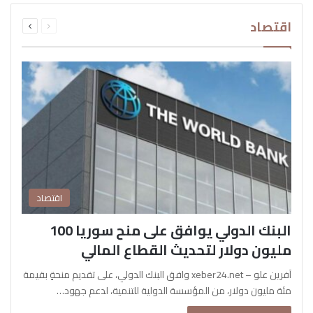
السابقة
التالية
اقتصاد
الصفحة
الصفحة
اقتصاد
البنك الدولي يوافق على منح سوريا 100
مليون دولار لتحديث القطاع المالي
آفرين علو – xeber24.net وافق البنك الدولي، على تقديم منحةٍ بقيمة
مئة مليون دولار، من المؤسسة الدولية للتنمية، لدعم جهود…