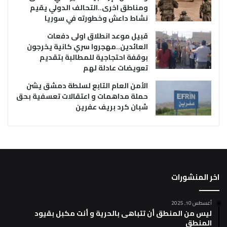
ومناطق اخرى..التحالف الدولي يقيم
نشاط داعش وخطورته في سوريا
قبيل موعد انطلاق اولى دفعات
العائدين..مهجروا سري كانية يخرجون
بوقفة احتجاجية للمطالبة بتقديم
تعويضات عادلة لهم
الأمن العام التابع لسلطة دمشق يشن
حملة مداهمات و اعتقالات تعسفية بحق
شبان كرد بريف عفرين
اخر المنشورات
أغسطس 10, 2025
ليس من المنطق أن تتباهى بالحرية و أنت مكبل بقيود
المنطق