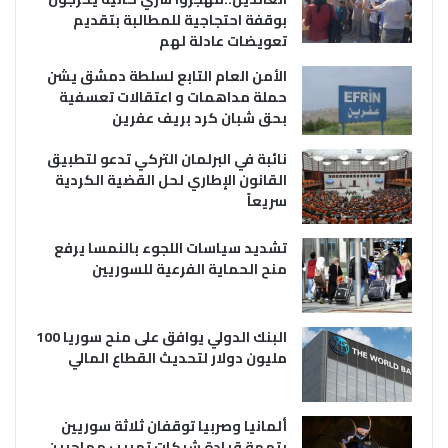
بوقفة احتجاجية للمطالبة بتقديم
تعويضات عادلة لهم
الأمن العام التابع لسلطة دمشق يشن
حملة مداهمات و اعتقالات تعسفية
بحق شبان كرد بريف عفرين
نائبة في البرلمان التركي تدعو لتطبيق
القانون الإطاري لحل القضية الكردية
سريعاً
تشديد سياسات اللجوء بالنمسا يرفع
منح الحماية الفرعية للسوريين
البنك الدولي يوافق على منح سوريا 100
مليون دولار لتحديث القطاع المالي
ألمانيا وصربيا توقفان ثلاثة سوريين
بتهمة قيادة شبكات تهريب مهاجرين