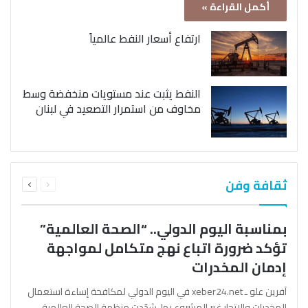
أكمل القراءة »
ارتفاع أسعار النفط عالمياً
النفط يثبت عند مستويات منخفضة وسط
مخاوف من استمرار التصعيد في لبنان
السابقة
التالية
ثقافة وفن
الصفحة
الصفحة
بمناسبة اليوم الدولي.. “الصحة العالمية”
تؤكد ضرورة اتباع نهج متكامل لمواجهة
إدمان المخدرات
آفرين علو ـ xeber24.net في اليوم الدولي لمكافحة إساءة استعمال
المخدرات والإتجار غير المشروع بها، شدّدت منظمة الصحة العالمية