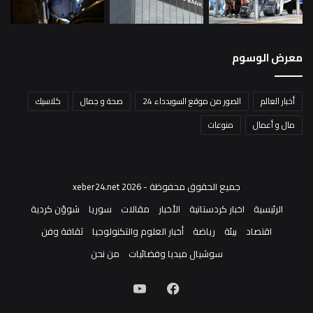
معرض الوسوم
أخبار العالم
الصور من موقع السويدداء 24
صحة و جمال
كلاسيك
مال و أعمال
منوعات
جميع الحقوق محفوظة - xeber24.net 2026
الرئيسية
اخبار كردستانية
الأخبار
مقالات
سوريا
شوؤن كردية
اقتصاد
بيئة
رياضة
أخبار العلوم والتكنولوجيا
ثقافة وفن
سوشيال ميديا وفضائيات
من نحن
فيسبوك
‫YouTube