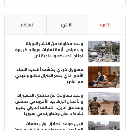
الأخيرة
الأشهر
تعليقات
وسط مخاوف من انتشار الاوبئة
والامراض..أزمة نفايات وروائح كريهة
تجتاح الحسكة والبلدية تبرر
مسؤول كردي يكشف أهمية اللقاء
الأخير الذي جمع الجنرال مظلوم عبدي
مع الشرع
وسط تساؤلات عن منفذي التفجيرات
والأعمال الإرهابية الأخيرة في دمشق
ومناطق اخرى..التحالف الدولي يقيم
نشاط داعش وخطورته في سوريا
قبيل موعد انطلاق اولى دفعات
العائدين..مهجروا سري كانية يخرجون