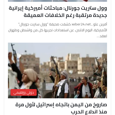
وول ستريت جورنال: مباحثات أميركية إيرانية
جديدة مرتقبة رغم الخلافات العميقة
آفرين علو ـ xeber24.net كشفت صحيفة “وول ستريت جورنال”
الأميركية، اليوم الاثنين، عن استعدادات تجريها كل من واشنطن وطهران
لعقد…
دولي وإقليمي
صاروخ من اليمن باتجاه إسرائيل لأول مرة
منذ اندلاع الحرب