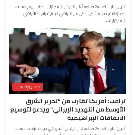
آفرين علو ـ xeber24.net أعلن الجيش الإسرائيلي، صباح اليوم السبت،
رصد إطلاق صاروخ أرض-أرض من الأراضي اليمنية باتجاه الأراضي
الإسرائيلية،…
دولي وإقليمي
ترامب: أمريكا تقترب من “تحرير الشرق
الأوسط من التهديد الإيراني” ويدعو لتوسيع
الاتفاقات الإبراهيمية
آفرين علو ـ xeber24.net قال الرئيس الأمريكي دونالد ترامب، مساء