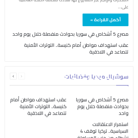
على…
أكمل القراءة »
مصرع 5 أشخاص في سوريا بحوادث منفصلة خلال يوم واحد
عقب استهداف مواطن أمام كنيسة.. التوترات الأمنية
تتصاعد في اللاذقية
بمناسبة اليوم الدولي..
السابقة
التالية
سوشيال ميديا وفضائيات
“الصحة العالمية” تؤكد
الصفحة
الصفحة
ضرورة اتباع نهج متكامل
لمواجهة إدمان المخدرات
مصرع 5 أشخاص في سوريا
عقب استهداف مواطن أمام
بحوادث منفصلة خلال يوم
كنيسة.. التوترات الأمنية
واحد
تتصاعد في اللاذقية
استمرار الاعتقالات
السياسية.. تركيا توقف 4
نشطاء من حزب المساواة