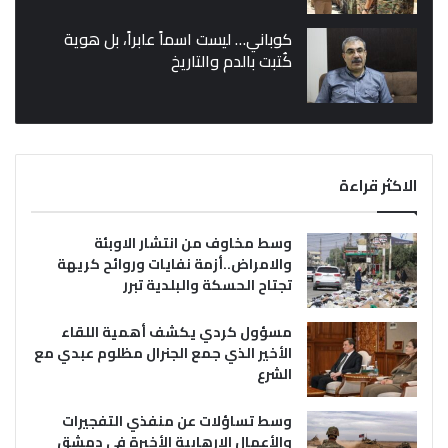
كوباني… ليست اسماً عابراً، بل هوية
كُتبت بالدم والتاريخ
الاكثر قراءة
وسط مخاوف من انتشار الاوبئة
والامراض..أزمة نفايات وروائح كريهة
تجتاح الحسكة والبلدية تبرر
مسؤول كردي يكشف أهمية اللقاء
الأخير الذي جمع الجنرال مظلوم عبدي مع
الشرع
وسط تساؤلات عن منفذي التفجيرات
والأعمال الإرهابية الأخيرة في دمشق