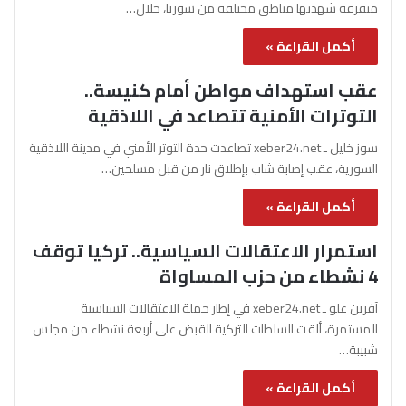
متفرقة شهدتها مناطق مختلفة من سوريا، خلال…
أكمل القراءة »
عقب استهداف مواطن أمام كنيسة..
التوترات الأمنية تتصاعد في اللاذقية
سوز خليل ـ xeber24.net تصاعدت حدة التوتر الأمني في مدينة اللاذقية
السورية، عقب إصابة شاب بإطلاق نار من قبل مسلحين…
أكمل القراءة »
استمرار الاعتقالات السياسية.. تركيا توقف
4 نشطاء من حزب المساواة
آفرين علو ـ xeber24.net في إطار حملة الاعتقالات السياسية
المستمرة، ألقت السلطات التركية القبض على أربعة نشطاء من مجلس
شبيبة…
أكمل القراءة »