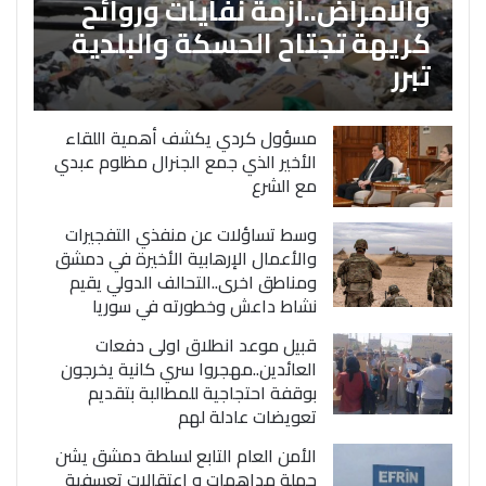
والامراض..أزمة نفايات وروائح
كريهة تجتاح الحسكة والبلدية
تبرر
مسؤول كردي يكشف أهمية اللقاء
الأخير الذي جمع الجنرال مظلوم عبدي
مع الشرع
وسط تساؤلات عن منفذي التفجيرات
والأعمال الإرهابية الأخيرة في دمشق
ومناطق اخرى..التحالف الدولي يقيم
نشاط داعش وخطورته في سوريا
قبيل موعد انطلاق اولى دفعات
العائدين..مهجروا سري كانية يخرجون
بوقفة احتجاجية للمطالبة بتقديم
تعويضات عادلة لهم
الأمن العام التابع لسلطة دمشق يشن
حملة مداهمات و اعتقالات تعسفية