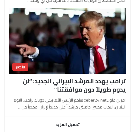
أمس الجمعة، إن الولايات المتحدة باتت أقرب من أي وقت…
الأخبار
ترامب يهدد المرشد الإيراني الجديد: “لن
يدوم طويلاً دون موافقتنا”
آفرين علو ـ xeber24.net هاجم الرئيس الأميركي دونالد ترامب، اليوم
الاثنين، انتخاب مجتبى خامنئي مرشداً أعلى جديداً لإيران، محذراً من…
تحميل المزيد