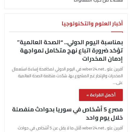
أخبار العلوم والتكنولوجيا
بمناسبة اليوم الدولي.. “الصحة العالمية”
تؤكد ضرورة اتباع نهج متكامل لمواجهة
إدمان المخدرات
آفرين علو ـ xeber24.net في اليوم الدولي لمكافحة إساءة استعمال
المخدرات والإتجار غير المشروع بها، شدّدت منظمة الصحة العالمية
على…
أكمل القراءة »
مصرع 5 أشخاص في سوريا بحوادث منفصلة
خلال يوم واحد
آفرين علو ـ xeber24.net قُتل ما لا يقل عن 5 أشخاص في حوادث