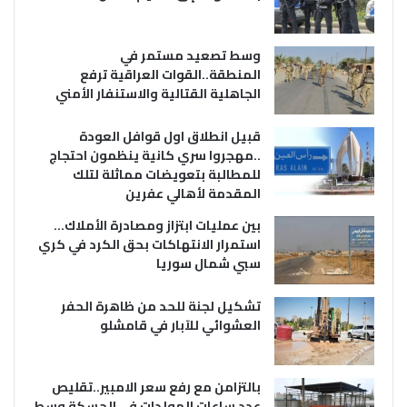
وسط تصعيد مستمر في
المنطقة..القوات العراقية ترفع
الجاهلية القتالية والاستنفار الأمني
قبيل انطلاق اول قوافل العودة
..مهجروا سري كانية ينظمون احتجاج
للمطالبة بتعويضات مماثلة لتلك
المقدمة لأهالي عفرين
بين عمليات ابتزاز ومصادرة الأملاك…
استمرار الانتهاكات بحق الكرد في كري
سبي شمال سوريا
تشكيل لجنة للحد من ظاهرة الحفر
العشوائي للآبار في قامشلو
بالتزامن مع رفع سعر الامبير..تقليص
عدد ساعات المولدات في الحسكة وسط