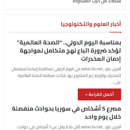
نشطاء من حزب المساواة
أخبار العلوم والتكنولوجيا
بمناسبة اليوم الدولي.. “الصحة العالمية”
تؤكد ضرورة اتباع نهج متكامل لمواجهة
إدمان المخدرات
آفرين علو ـ xeber24.net في اليوم الدولي لمكافحة إساءة استعمال
المخدرات والإتجار غير المشروع بها، شدّدت منظمة الصحة العالمية
على…
أكمل القراءة »
مصرع 5 أشخاص في سوريا بحوادث منفصلة
خلال يوم واحد
آفرين علو ـ xeber24.net قُتل ما لا يقل عن 5 أشخاص في حوادث