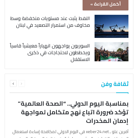
أكمل القراءة »
النفط يثبت عند مستويات منخفضة وسط
مخاوف من استمرار التصعيد في لبنان
السوريون يواجهون انهياراً معيشياً قاسياً
ويخططون لاحتجاجات في ذكرى
الاستقلال
السابقة
التالية
ثقافة وفن
الصفحة
الصفحة
بمناسبة اليوم الدولي.. “الصحة العالمية”
تؤكد ضرورة اتباع نهج متكامل لمواجهة
إدمان المخدرات
آفرين علو ـ xeber24.net في اليوم الدولي لمكافحة إساءة استعمال