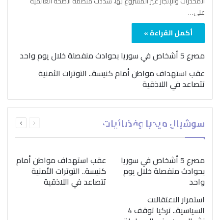
المخدرات والإتجار غير المشروع بها، شدّدت منظمة الصحة العالمية
على…
أكمل القراءة »
مصرع 5 أشخاص في سوريا بحوادث منفصلة خلال يوم واحد
عقب استهداف مواطن أمام كنيسة.. التوترات الأمنية
تتصاعد في اللاذقية
بمناسبة اليوم الدولي..
السابقة
التالية
سوشيال ميديا وفضائيات
“الصحة العالمية” تؤكد
الصفحة
الصفحة
ضرورة اتباع نهج متكامل
لمواجهة إدمان المخدرات
مصرع 5 أشخاص في سوريا
عقب استهداف مواطن أمام
بحوادث منفصلة خلال يوم
كنيسة.. التوترات الأمنية
واحد
تتصاعد في اللاذقية
استمرار الاعتقالات
السياسية.. تركيا توقف 4