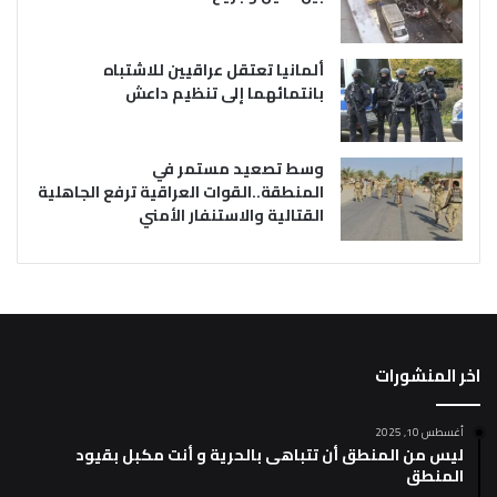
ألمانيا تعتقل عراقيين للاشتباه
بانتمائهما إلى تنظيم داعش
وسط تصعيد مستمر في
المنطقة..القوات العراقية ترفع الجاهلية
القتالية والاستنفار الأمني
اخر المنشورات
أغسطس 10, 2025
ليس من المنطق أن تتباهى بالحرية و أنت مكبل بقيود
المنطق