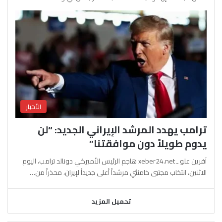
الأخبار
ترامب يهدد المرشد الإيراني الجديد: “لن
يدوم طويلاً دون موافقتنا”
آفرين علو ـ xeber24.net هاجم الرئيس الأميركي دونالد ترامب، اليوم
الاثنين، انتخاب مجتبى خامنئي مرشداً أعلى جديداً لإيران، محذراً من…
تحميل المزيد