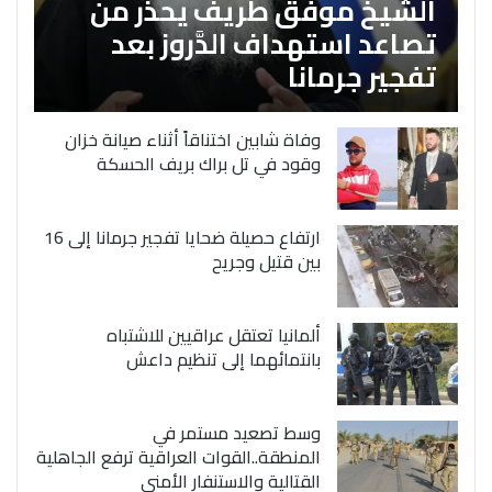
الشَّيخ موفق طريف يحذر من
تصاعد استهداف الدَّروز بعد
تفجير جرمانا
وفاة شابين اختناقاً أثناء صيانة خزان
وقود في تل براك بريف الحسكة
ارتفاع حصيلة ضحايا تفجير جرمانا إلى 16
بين قتيل وجريح
ألمانيا تعتقل عراقيين للاشتباه
بانتمائهما إلى تنظيم داعش
وسط تصعيد مستمر في
المنطقة..القوات العراقية ترفع الجاهلية
القتالية والاستنفار الأمني