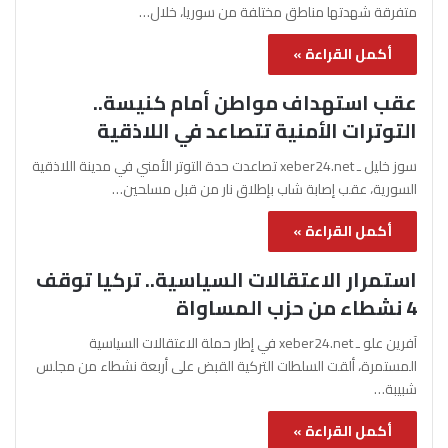
متفرقة شهدتها مناطق مختلفة من سوريا، خلال…
أكمل القراءة »
عقب استهداف مواطن أمام كنيسة..
التوترات الأمنية تتصاعد في اللاذقية
سوز خليل ـ xeber24.net تصاعدت حدة التوتر الأمني في مدينة اللاذقية
السورية، عقب إصابة شاب بإطلاق نار من قبل مسلحين…
أكمل القراءة »
استمرار الاعتقالات السياسية.. تركيا توقف
4 نشطاء من حزب المساواة
آفرين علو ـ xeber24.net في إطار حملة الاعتقالات السياسية
المستمرة، ألقت السلطات التركية القبض على أربعة نشطاء من مجلس
شبيبة…
أكمل القراءة »