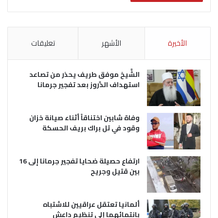
الأخيرة
الأشهر
تعليقات
الشَّيخ موفق طريف يحذر من تصاعد
استهداف الدَّروز بعد تفجير جرمانا
وفاة شابين اختناقاً أثناء صيانة خزان
وقود في تل براك بريف الحسكة
ارتفاع حصيلة ضحايا تفجير جرمانا إلى 16
بين قتيل وجريح
ألمانيا تعتقل عراقيين للاشتباه
بانتمائهما إلى تنظيم داعش