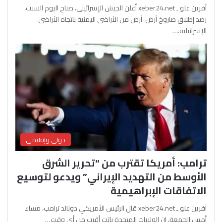
آفرين علو ـ xeber24.net أعلن الجيش الإسرائيلي، صباح اليوم السبت،
رصد إطلاق صاروخ أرض-أرض من الأراضي اليمنية باتجاه الأراضي
الإسرائيلية،…
دولي وإقليمي
ترامب: أمريكا تقترب من “تحرير الشرق
الأوسط من التهديد الإيراني” ويدعو لتوسيع
الاتفاقات الإبراهيمية
آفرين علو ـ xeber24.net قال الرئيس الأمريكي دونالد ترامب، مساء
أمس الجمعة، إن الولايات المتحدة باتت أقرب من أي وقت…