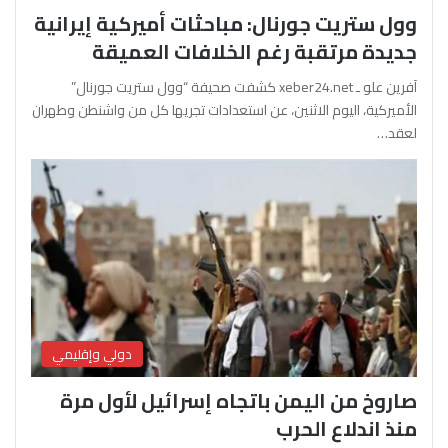
وول ستريت جورنال: مباحثات أميركية إيرانية
جديدة مرتقبة رغم الخلافات العميقة
آفرين علو ـ xeber24.net كشفت صحيفة “وول ستريت جورنال”
الأميركية، اليوم الاثنين، عن استعدادات تجريها كل من واشنطن وطهران
لعقد…
دولي وإقليمي
صاروخ من اليمن باتجاه إسرائيل لأول مرة
منذ اندلاع الحرب