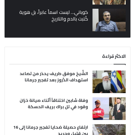
كوباني… ليست اسماً عابراً، بل هوية
كُتبت بالدم والتاريخ
الاكثر قراءة
الشَّيخ موفق طريف يحذر من تصاعد
استهداف الدَّروز بعد تفجير جرمانا
وفاة شابين اختناقاً أثناء صيانة خزان
وقود في تل براك بريف الحسكة
ارتفاع حصيلة ضحايا تفجير جرمانا إلى 16
بين قتيل وجريح