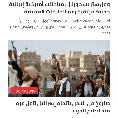
وول ستريت جورنال: مباحثات أميركية إيرانية
جديدة مرتقبة رغم الخلافات العميقة
آفرين علو ـ xeber24.net كشفت صحيفة “وول ستريت جورنال”
الأميركية، اليوم الاثنين، عن استعدادات تجريها كل من واشنطن وطهران
لعقد…
دولي وإقليمي
صاروخ من اليمن باتجاه إسرائيل لأول مرة
منذ اندلاع الحرب