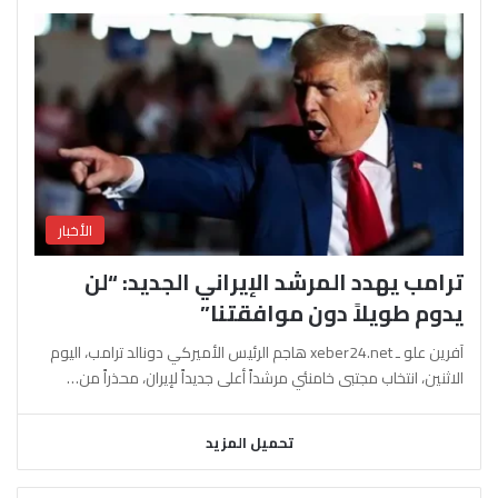
الأخبار
ترامب يهدد المرشد الإيراني الجديد: “لن
يدوم طويلاً دون موافقتنا”
آفرين علو ـ xeber24.net هاجم الرئيس الأميركي دونالد ترامب، اليوم
الاثنين، انتخاب مجتبى خامنئي مرشداً أعلى جديداً لإيران، محذراً من…
تحميل المزيد