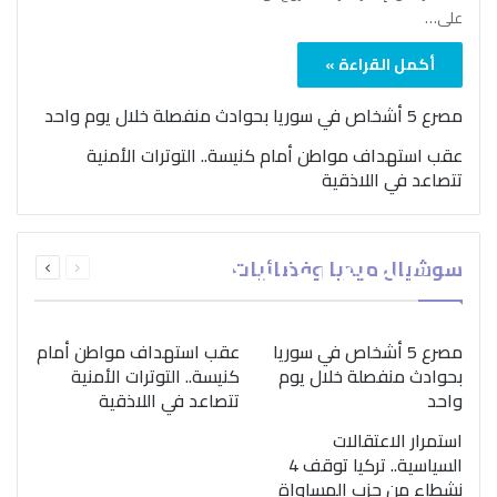
على…
أكمل القراءة »
مصرع 5 أشخاص في سوريا بحوادث منفصلة خلال يوم واحد
عقب استهداف مواطن أمام كنيسة.. التوترات الأمنية
تتصاعد في اللاذقية
بمناسبة اليوم الدولي..
السابقة
التالية
سوشيال ميديا وفضائيات
“الصحة العالمية” تؤكد
الصفحة
الصفحة
ضرورة اتباع نهج متكامل
لمواجهة إدمان المخدرات
مصرع 5 أشخاص في سوريا
عقب استهداف مواطن أمام
بحوادث منفصلة خلال يوم
كنيسة.. التوترات الأمنية
واحد
تتصاعد في اللاذقية
استمرار الاعتقالات
السياسية.. تركيا توقف 4
نشطاء من حزب المساواة