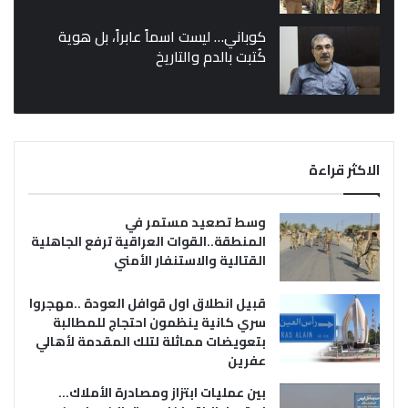
كوباني… ليست اسماً عابراً، بل هوية
كُتبت بالدم والتاريخ
الاكثر قراءة
وسط تصعيد مستمر في
المنطقة..القوات العراقية ترفع الجاهلية
القتالية والاستنفار الأمني
قبيل انطلاق اول قوافل العودة ..مهجروا
سري كانية ينظمون احتجاج للمطالبة
بتعويضات مماثلة لتلك المقدمة لأهالي
عفرين
بين عمليات ابتزاز ومصادرة الأملاك…