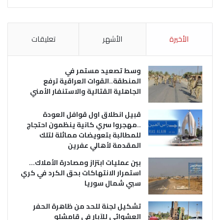
الأخيرة
الأشهر
تعليقات
وسط تصعيد مستمر في
المنطقة..القوات العراقية ترفع
الجاهلية القتالية والاستنفار الأمني
قبيل انطلاق اول قوافل العودة
..مهجروا سري كانية ينظمون احتجاج
للمطالبة بتعويضات مماثلة لتلك
المقدمة لأهالي عفرين
بين عمليات ابتزاز ومصادرة الأملاك…
استمرار الانتهاكات بحق الكرد في كري
سبي شمال سوريا
تشكيل لجنة للحد من ظاهرة الحفر
العشوائي للآبار في قامشلو