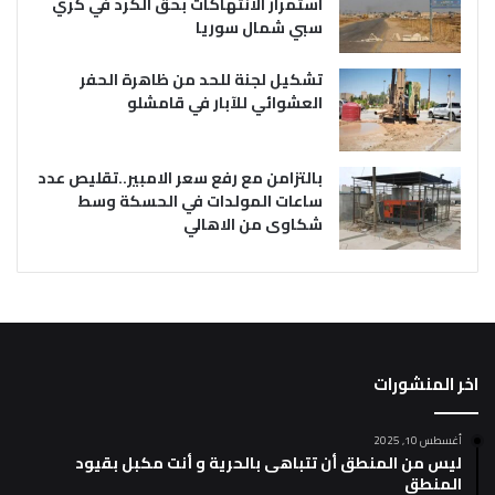
استمرار الانتهاكات بحق الكرد في كري
سبي شمال سوريا
تشكيل لجنة للحد من ظاهرة الحفر
العشوائي للآبار في قامشلو
بالتزامن مع رفع سعر الامبير..تقليص عدد
ساعات المولدات في الحسكة وسط
شكاوى من الاهالي
اخر المنشورات
أغسطس 10, 2025
ليس من المنطق أن تتباهى بالحرية و أنت مكبل بقيود
المنطق