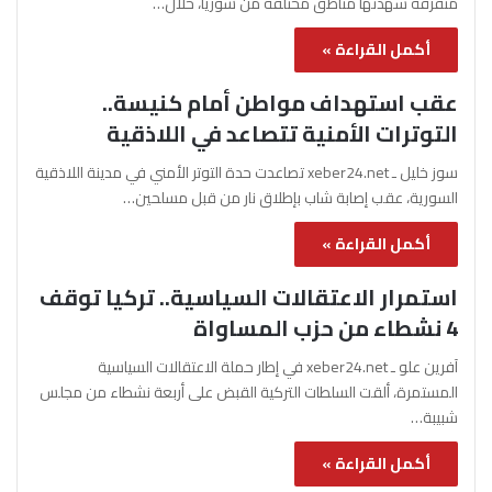
متفرقة شهدتها مناطق مختلفة من سوريا، خلال…
أكمل القراءة »
عقب استهداف مواطن أمام كنيسة..
التوترات الأمنية تتصاعد في اللاذقية
سوز خليل ـ xeber24.net تصاعدت حدة التوتر الأمني في مدينة اللاذقية
السورية، عقب إصابة شاب بإطلاق نار من قبل مسلحين…
أكمل القراءة »
استمرار الاعتقالات السياسية.. تركيا توقف
4 نشطاء من حزب المساواة
آفرين علو ـ xeber24.net في إطار حملة الاعتقالات السياسية
المستمرة، ألقت السلطات التركية القبض على أربعة نشطاء من مجلس
شبيبة…
أكمل القراءة »