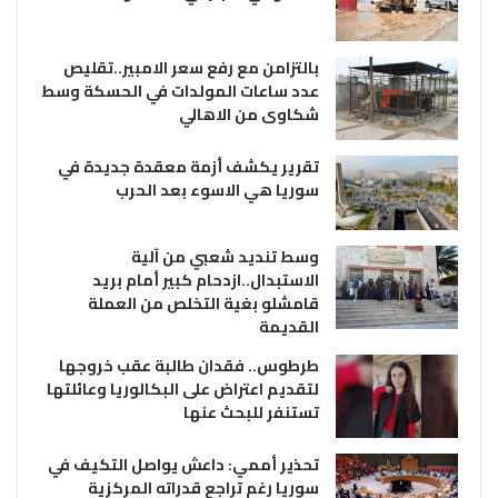
بالتزامن مع رفع سعر الامبير..تقليص
عدد ساعات المولدات في الحسكة وسط
شكاوى من الاهالي
تقرير يكشف أزمة معقدة جديدة في
سوريا هي الاسوء بعد الحرب
وسط تنديد شعبي من آلية
الاستبدال..ازدحام كبير أمام بريد
قامشلو بغية التخلص من العملة
القديمة
طرطوس.. فقدان طالبة عقب خروجها
لتقديم اعتراض على البكالوريا وعائلتها
تستنفر للبحث عنها
تحذير أممي: داعش يواصل التكيف في
سوريا رغم تراجع قدراته المركزية