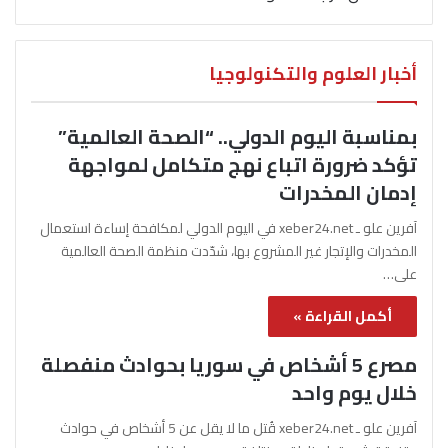
أخبار العلوم والتكنولوجيا
بمناسبة اليوم الدولي.. “الصحة العالمية”
تؤكد ضرورة اتباع نهج متكامل لمواجهة
إدمان المخدرات
آفرين علو ـ xeber24.net في اليوم الدولي لمكافحة إساءة استعمال
المخدرات والإتجار غير المشروع بها، شدّدت منظمة الصحة العالمية
على…
أكمل القراءة »
مصرع 5 أشخاص في سوريا بحوادث منفصلة
خلال يوم واحد
آفرين علو ـ xeber24.net قُتل ما لا يقل عن 5 أشخاص في حوادث