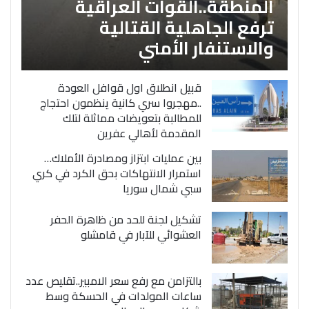
المنطقة..القوات العراقية
ترفع الجاهلية القتالية
والاستنفار الأمني
قبيل انطلاق اول قوافل العودة
..مهجروا سري كانية ينظمون احتجاج
للمطالبة بتعويضات مماثلة لتلك
المقدمة لأهالي عفرين
بين عمليات ابتزاز ومصادرة الأملاك…
استمرار الانتهاكات بحق الكرد في كري
سبي شمال سوريا
تشكيل لجنة للحد من ظاهرة الحفر
العشوائي للآبار في قامشلو
بالتزامن مع رفع سعر الامبير..تقليص عدد
ساعات المولدات في الحسكة وسط