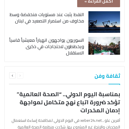
أكمل القراءة »
النفط يثبت عند مستويات منخفضة وسط
مخاوف من استمرار التصعيد في لبنان
السوريون يواجهون انهياراً معيشياً قاسياً
ويخططون لاحتجاجات في ذكرى
الاستقلال
السابقة
التالية
ثقافة وفن
الصفحة
الصفحة
بمناسبة اليوم الدولي.. “الصحة العالمية”
تؤكد ضرورة اتباع نهج متكامل لمواجهة
إدمان المخدرات
آفرين علو ـ xeber24.net في اليوم الدولي لمكافحة إساءة استعمال
المخدرات والإتجار غير المشروع بها، شدّدت منظمة الصحة العالمية