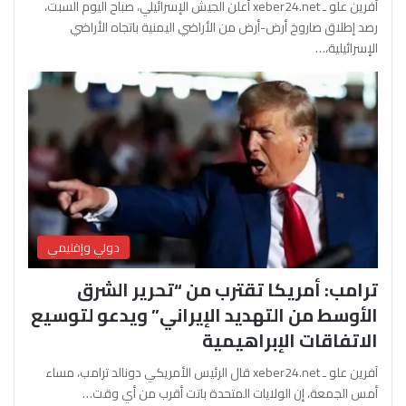
آفرين علو ـ xeber24.net أعلن الجيش الإسرائيلي، صباح اليوم السبت،
رصد إطلاق صاروخ أرض-أرض من الأراضي اليمنية باتجاه الأراضي
الإسرائيلية،…
دولي وإقليمي
ترامب: أمريكا تقترب من “تحرير الشرق
الأوسط من التهديد الإيراني” ويدعو لتوسيع
الاتفاقات الإبراهيمية
آفرين علو ـ xeber24.net قال الرئيس الأمريكي دونالد ترامب، مساء
أمس الجمعة، إن الولايات المتحدة باتت أقرب من أي وقت…