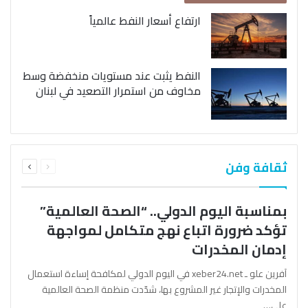
ارتفاع أسعار النفط عالمياً
النفط يثبت عند مستويات منخفضة وسط
مخاوف من استمرار التصعيد في لبنان
السابقة
التالية
ثقافة وفن
الصفحة
الصفحة
بمناسبة اليوم الدولي.. “الصحة العالمية”
تؤكد ضرورة اتباع نهج متكامل لمواجهة
إدمان المخدرات
آفرين علو ـ xeber24.net في اليوم الدولي لمكافحة إساءة استعمال
المخدرات والإتجار غير المشروع بها، شدّدت منظمة الصحة العالمية
على…