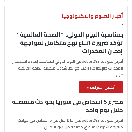
أخبار العلوم والتكنولوجيا
بمناسبة اليوم الدولي.. “الصحة العالمية”
تؤكد ضرورة اتباع نهج متكامل لمواجهة
إدمان المخدرات
آفرين علو ـ xeber24.net في اليوم الدولي لمكافحة إساءة استعمال
المخدرات والإتجار غير المشروع بها، شدّدت منظمة الصحة العالمية
على…
أكمل القراءة »
مصرع 5 أشخاص في سوريا بحوادث منفصلة
خلال يوم واحد
آفرين علو ـ xeber24.net قُتل ما لا يقل عن 5 أشخاص في حوادث
متفرقة شهدتها مناطق مختلفة من سوريا، خلال…