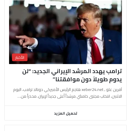
الأخبار
ترامب يهدد المرشد الإيراني الجديد: “لن
يدوم طويلاً دون موافقتنا”
آفرين علو ـ xeber24.net هاجم الرئيس الأميركي دونالد ترامب، اليوم
الاثنين، انتخاب مجتبى خامنئي مرشداً أعلى جديداً لإيران، محذراً من…
تحميل المزيد
السابقة
التالية