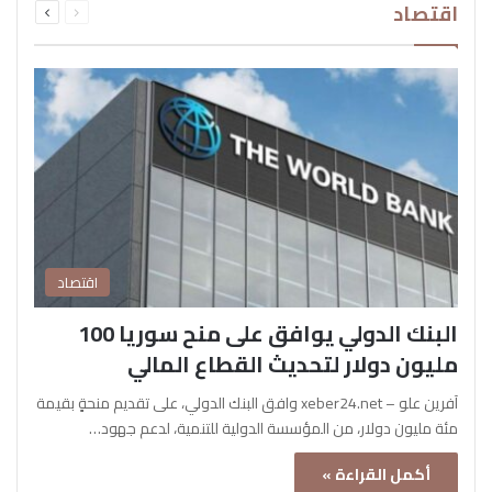
اقتصاد
الصفحة
الصفحة
اقتصاد
البنك الدولي يوافق على منح سوريا 100
مليون دولار لتحديث القطاع المالي
آفرين علو – xeber24.net وافق البنك الدولي، على تقديم منحةٍ بقيمة
مئة مليون دولار، من المؤسسة الدولية للتنمية، لدعم جهود…
أكمل القراءة »