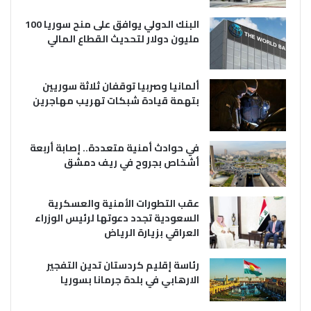
البنك الدولي يوافق على منح سوريا 100
مليون دولار لتحديث القطاع المالي
ألمانيا وصربيا توقفان ثلاثة سوريين
بتهمة قيادة شبكات تهريب مهاجرين
في حوادث أمنية متعددة.. إصابة أربعة
أشخاص بجروح في ريف دمشق
عقب التطورات الأمنية والعسكرية
السعودية تجدد دعوتها لرئيس الوزراء
العراقي بزيارة الرياض
رئاسة إقليم كردستان تدين التفجير
الارهابي في بلدة جرمانا بسوريا