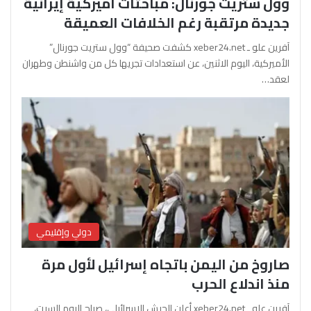
وول ستريت جورنال: مباحثات أميركية إيرانية
جديدة مرتقبة رغم الخلافات العميقة
آفرين علو ـ xeber24.net كشفت صحيفة “وول ستريت جورنال”
الأميركية، اليوم الاثنين، عن استعدادات تجريها كل من واشنطن وطهران
لعقد…
دولي وإقليمي
صاروخ من اليمن باتجاه إسرائيل لأول مرة
منذ اندلاع الحرب
آفرين علو ـ xeber24.net أعلن الجيش الإسرائيلي، صباح اليوم السبت،