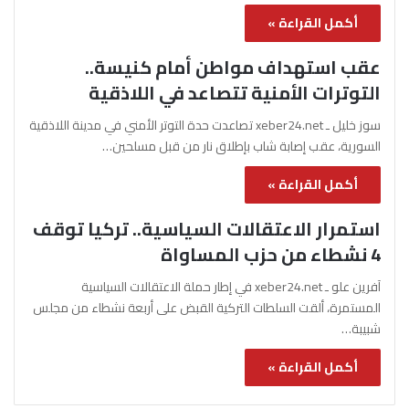
أكمل القراءة »
عقب استهداف مواطن أمام كنيسة..
التوترات الأمنية تتصاعد في اللاذقية
سوز خليل ـ xeber24.net تصاعدت حدة التوتر الأمني في مدينة اللاذقية
السورية، عقب إصابة شاب بإطلاق نار من قبل مسلحين…
أكمل القراءة »
استمرار الاعتقالات السياسية.. تركيا توقف
4 نشطاء من حزب المساواة
آفرين علو ـ xeber24.net في إطار حملة الاعتقالات السياسية
المستمرة، ألقت السلطات التركية القبض على أربعة نشطاء من مجلس
شبيبة…
أكمل القراءة »