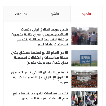
الأخيرة
الأشهر
تعليقات
قبيل موعد انطلاق اولى دفعات
العائدين..مهجروا سري كانية يخرجون
بوقفة احتجاجية للمطالبة بتقديم
تعويضات عادلة لهم
الأمن العام التابع لسلطة دمشق يشن
حملة مداهمات و اعتقالات تعسفية
بحق شبان كرد بريف عفرين
نائبة في البرلمان التركي تدعو لتطبيق
القانون الإطاري لحل القضية الكردية
سريعاً
تشديد سياسات اللجوء بالنمسا يرفع
منح الحماية الفرعية للسوريين