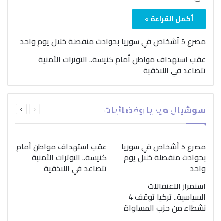
أكمل القراءة »
مصرع 5 أشخاص في سوريا بحوادث منفصلة خلال يوم واحد
عقب استهداف مواطن أمام كنيسة.. التوترات الأمنية
تتصاعد في اللاذقية
بمناسبة اليوم الدولي..
السابقة
التالية
سوشيال ميديا وفضائيات
“الصحة العالمية” تؤكد
الصفحة
الصفحة
ضرورة اتباع نهج متكامل
لمواجهة إدمان المخدرات
مصرع 5 أشخاص في سوريا
عقب استهداف مواطن أمام
بحوادث منفصلة خلال يوم
كنيسة.. التوترات الأمنية
واحد
تتصاعد في اللاذقية
استمرار الاعتقالات
السياسية.. تركيا توقف 4
نشطاء من حزب المساواة