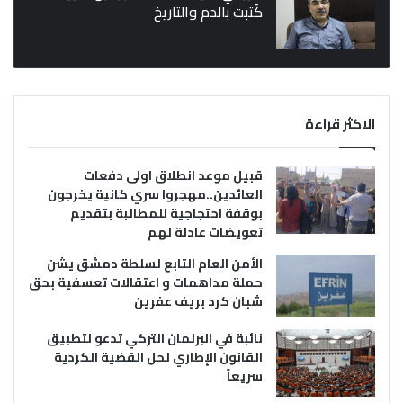
كُتبت بالدم والتاريخ
الاكثر قراءة
قبيل موعد انطلاق اولى دفعات
العائدين..مهجروا سري كانية يخرجون
بوقفة احتجاجية للمطالبة بتقديم
تعويضات عادلة لهم
الأمن العام التابع لسلطة دمشق يشن
حملة مداهمات و اعتقالات تعسفية بحق
شبان كرد بريف عفرين
نائبة في البرلمان التركي تدعو لتطبيق
القانون الإطاري لحل القضية الكردية
سريعاً