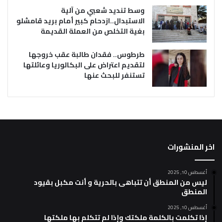
وسط تنديد شعبي من آلية
الاستبدال..ازدحام كبير أمام بريد قامشلو
بغية التخلص من العملة القديمة
طرطوس.. فقدان طالبة عقب خروجها
لتقديم اعتراض على البكالوريا وعائلتها
تستنفر للبحث عنها
اخر المنشورات
أغسطس 10, 2025
ليس من المنطق أن تتباهى بالحرية و أنت مكبل بقيود
المنطق
أغسطس 10, 2025
إذا تكلمت بالكلمة ملكتك وإذا لم تتكلم بها ملكتها