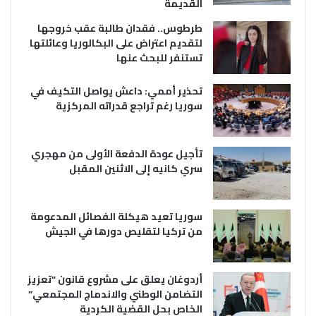
القديمة
طرطوس.. فقدان طالبة عقب خروجها
لتقديم اعتراض على البكالوريا وعائلتها
تستنفر للبحث عنها
تحذير أممي: داعش يواصل التكيف في
سوريا رغم تراجع قدراته المركزية
تأجيل عودة الدفعة الأولى من مهجري
سري كانيه إلى الاثنين المقبل
سوريا تعيد هيكلة الفصائل المدعومة
من تركيا لتقليص دورها في الجيش
أردوغان يعلق على مشروع قانون “تعزيز
التضامن الوطني والاندماج المجتمعي”
الخاص بحل القضية الكردية