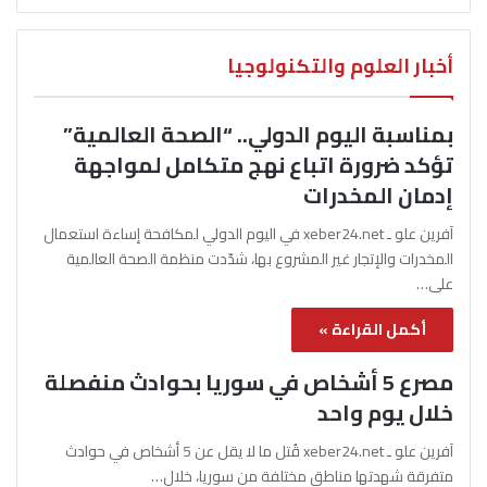
أخبار العلوم والتكنولوجيا
بمناسبة اليوم الدولي.. “الصحة العالمية”
تؤكد ضرورة اتباع نهج متكامل لمواجهة
إدمان المخدرات
آفرين علو ـ xeber24.net في اليوم الدولي لمكافحة إساءة استعمال
المخدرات والإتجار غير المشروع بها، شدّدت منظمة الصحة العالمية
على…
أكمل القراءة »
مصرع 5 أشخاص في سوريا بحوادث منفصلة
خلال يوم واحد
آفرين علو ـ xeber24.net قُتل ما لا يقل عن 5 أشخاص في حوادث
متفرقة شهدتها مناطق مختلفة من سوريا، خلال…