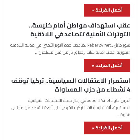
أكمل القراءة »
عقب استهداف مواطن أمام كنيسة..
التوترات الأمنية تتصاعد في اللاذقية
سوز خليل ـ xeber24.net تصاعدت حدة التوتر الأمني في مدينة اللاذقية
السورية، عقب إصابة شاب بإطلاق نار من قبل مسلحين…
أكمل القراءة »
استمرار الاعتقالات السياسية.. تركيا توقف
4 نشطاء من حزب المساواة
آفرين علو ـ xeber24.net في إطار حملة الاعتقالات السياسية
المستمرة، ألقت السلطات التركية القبض على أربعة نشطاء من مجلس
شبيبة…
أكمل القراءة »