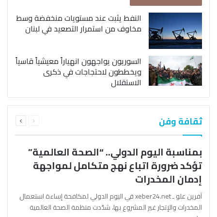
النفط يثبت عند مستويات منخفضة وسط
مخاوف من استمرار التصعيد في لبنان
السوريون يواجهون انهياراً معيشياً قاسياً
ويخططون لاحتجاجات في ذكرى
الاستقلال
السابقة
التالية
ثقافة وفن
الصفحة
الصفحة
بمناسبة اليوم الدولي.. “الصحة العالمية”
تؤكد ضرورة اتباع نهج متكامل لمواجهة
إدمان المخدرات
آفرين علو ـ xeber24.net في اليوم الدولي لمكافحة إساءة استعمال
المخدرات والإتجار غير المشروع بها، شدّدت منظمة الصحة العالمية