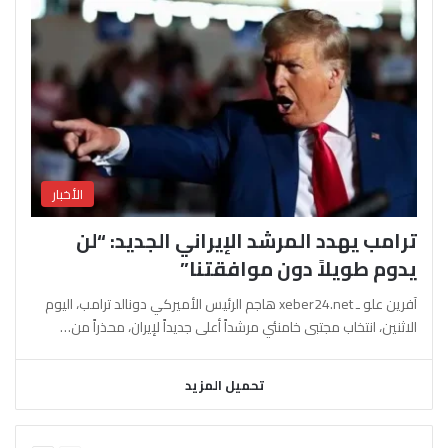
الأخبار
ترامب يهدد المرشد الإيراني الجديد: “لن
يدوم طويلاً دون موافقتنا”
آفرين علو ـ xeber24.net هاجم الرئيس الأميركي دونالد ترامب، اليوم
الاثنين، انتخاب مجتبى خامنئي مرشداً أعلى جديداً لإيران، محذراً من…
تحميل المزيد
السابقة
التالية