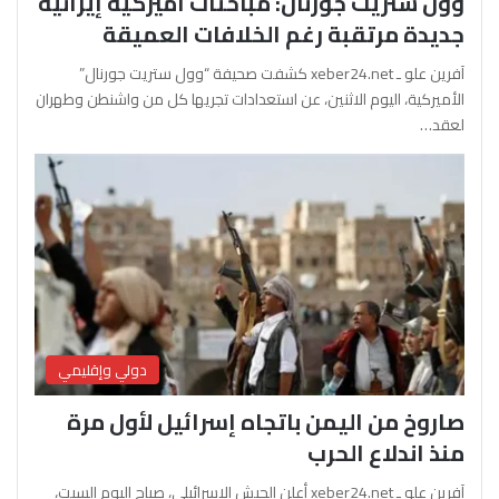
وول ستريت جورنال: مباحثات أميركية إيرانية
جديدة مرتقبة رغم الخلافات العميقة
آفرين علو ـ xeber24.net كشفت صحيفة “وول ستريت جورنال”
الأميركية، اليوم الاثنين، عن استعدادات تجريها كل من واشنطن وطهران
لعقد…
دولي وإقليمي
صاروخ من اليمن باتجاه إسرائيل لأول مرة
منذ اندلاع الحرب
آفرين علو ـ xeber24.net أعلن الجيش الإسرائيلي، صباح اليوم السبت،