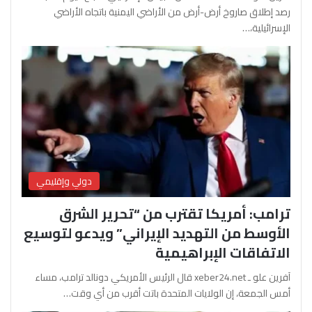
رصد إطلاق صاروخ أرض-أرض من الأراضي اليمنية باتجاه الأراضي
الإسرائيلية،…
دولي وإقليمي
ترامب: أمريكا تقترب من “تحرير الشرق
الأوسط من التهديد الإيراني” ويدعو لتوسيع
الاتفاقات الإبراهيمية
آفرين علو ـ xeber24.net قال الرئيس الأمريكي دونالد ترامب، مساء
أمس الجمعة، إن الولايات المتحدة باتت أقرب من أي وقت…