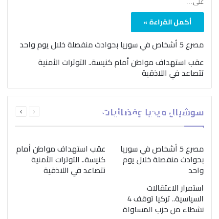
على…
أكمل القراءة »
مصرع 5 أشخاص في سوريا بحوادث منفصلة خلال يوم واحد
عقب استهداف مواطن أمام كنيسة.. التوترات الأمنية
تتصاعد في اللاذقية
بمناسبة اليوم الدولي..
السابقة
التالية
سوشيال ميديا وفضائيات
“الصحة العالمية” تؤكد
الصفحة
الصفحة
ضرورة اتباع نهج متكامل
لمواجهة إدمان المخدرات
مصرع 5 أشخاص في سوريا
عقب استهداف مواطن أمام
بحوادث منفصلة خلال يوم
كنيسة.. التوترات الأمنية
واحد
تتصاعد في اللاذقية
استمرار الاعتقالات
السياسية.. تركيا توقف 4
نشطاء من حزب المساواة