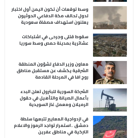
وسط توقعات أن تكون اليمن أول اختبار
لدول تحالف مكة الدفاعي الحوثيون
يعلنون استهداف مصفاة سعودية
سقوط قتلى وجرحى في اشتباكات
عشائرية بمدينة حمص وسط سوريا
معاون وزير الدفاع لشؤون المنطقة
الشرقية يكشف عن مستقبل مناطق
روج افا في المرحلة القادمة
الشركة السورية للبترول تعلن البدء
بأعمال الصيانة والتأهيل في حقول
الرميلان ومعمل غاز السويدية
في ازدواجية المعايير تتبعها سلطة
دمشق ..استمرار تواجد الرموز والاعلام
التركية في مناطق عفرين