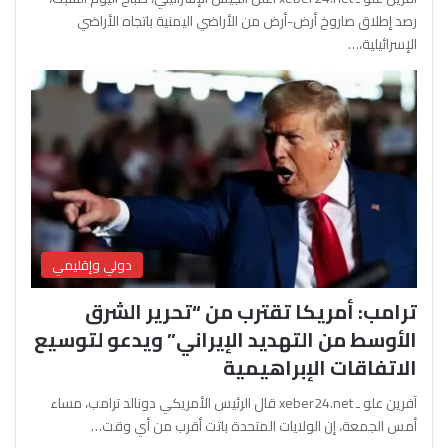
رصد إطلاق صاروخ أرض-أرض من الأراضي اليمنية باتجاه الأراضي
الإسرائيلية،…
دولي وإقليمي
ترامب: أمريكا تقترب من “تحرير الشرق
الأوسط من التهديد الإيراني” ويدعو لتوسيع
الاتفاقات الإبراهيمية
آفرين علو ـ xeber24.net قال الرئيس الأمريكي دونالد ترامب، مساء
أمس الجمعة، إن الولايات المتحدة باتت أقرب من أي وقت…