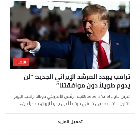
الأخبار
ترامب يهدد المرشد الإيراني الجديد: “لن
يدوم طويلاً دون موافقتنا”
آفرين علو ـ xeber24.net هاجم الرئيس الأميركي دونالد ترامب، اليوم
الاثنين، انتخاب مجتبى خامنئي مرشداً أعلى جديداً لإيران، محذراً من…
تحميل المزيد
السابقة
التالية