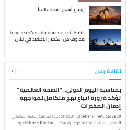
ارتفاع أسعار النفط عالمياً
النفط يثبت عند مستويات منخفضة وسط
مخاوف من استمرار التصعيد في لبنان
السابقة
التالية
ثقافة وفن
الصفحة
الصفحة
بمناسبة اليوم الدولي.. “الصحة العالمية”
تؤكد ضرورة اتباع نهج متكامل لمواجهة
إدمان المخدرات
آفرين علو ـ xeber24.net في اليوم الدولي لمكافحة إساءة استعمال
المخدرات والإتجار غير المشروع بها، شدّدت منظمة الصحة العالمية
على…