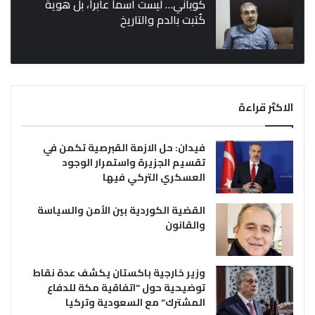
كوباني… ليست اسماً عابراً، بل هوية
كُتبت بالدم والتاريخ
الاكثر قراءة
فيدان: حل الازمة القبرصية تكمن في
تقسيم الجزيرة واستمرار الوجود
العسكري التركي فيها
القضية الكوردية بين الأمن والسياسة
والقانون
وزير خارجية باكستان يكشف عدة نقاط
توضيحية حول “اتفاقية مكة للدفاع
المشترك” مع السعودية وتركيا