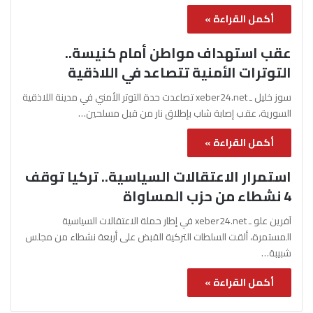
أكمل القراءة »
عقب استهداف مواطن أمام كنيسة..
التوترات الأمنية تتصاعد في اللاذقية
سوز خليل ـ xeber24.net تصاعدت حدة التوتر الأمني في مدينة اللاذقية
السورية، عقب إصابة شاب بإطلاق نار من قبل مسلحين…
أكمل القراءة »
استمرار الاعتقالات السياسية.. تركيا توقف
4 نشطاء من حزب المساواة
آفرين علو ـ xeber24.net في إطار حملة الاعتقالات السياسية
المستمرة، ألقت السلطات التركية القبض على أربعة نشطاء من مجلس
شبيبة…
أكمل القراءة »