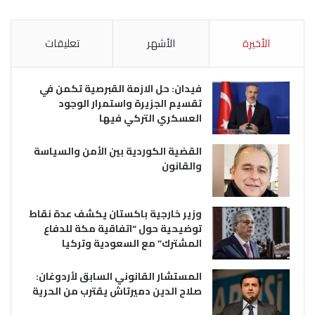
الأخيرة
الأشهر
تعليقات
فيدان: حل الازمة القبرصية تكمن في
تقسيم الجزيرة واستمرار الوجود
العسكري التركي فيها
القضية الكوردية بين الأمن والسياسة
والقانون
وزير خارجية باكستان يكشف عدة نقاط
توضيحية حول “اتفاقية مكة للدفاع
المشترك” مع السعودية وتركيا
المستشار القانوني السابق لأردوغان:
صلاح الدين دميرتاش يقترب من الحرية