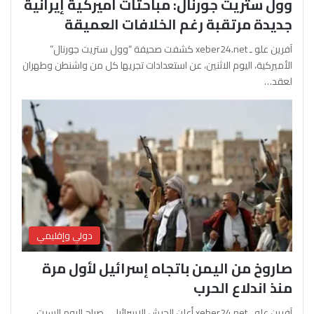
وول ستريت جورنال: مباحثات أميركية إيرانية
جديدة مرتقبة رغم الخلافات العميقة
آفرين علو ـ xeber24.net كشفت صحيفة “وول ستريت جورنال”
الأميركية، اليوم الاثنين، عن استعدادات تجريها كل من واشنطن وطهران
لعقد…
دولي وإقليمي
صاروخ من اليمن باتجاه إسرائيل لأول مرة
منذ اندلاع الحرب
آفرين علو ـ xeber24.net أعلن الجيش الإسرائيلي، صباح اليوم السبت،