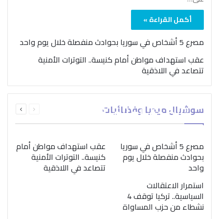
أكمل القراءة »
مصرع 5 أشخاص في سوريا بحوادث منفصلة خلال يوم واحد
عقب استهداف مواطن أمام كنيسة.. التوترات الأمنية
تتصاعد في اللاذقية
بمناسبة اليوم الدولي..
السابقة
التالية
سوشيال ميديا وفضائيات
“الصحة العالمية” تؤكد
الصفحة
الصفحة
ضرورة اتباع نهج متكامل
لمواجهة إدمان المخدرات
مصرع 5 أشخاص في سوريا
عقب استهداف مواطن أمام
بحوادث منفصلة خلال يوم
كنيسة.. التوترات الأمنية
واحد
تتصاعد في اللاذقية
استمرار الاعتقالات
السياسية.. تركيا توقف 4
نشطاء من حزب المساواة