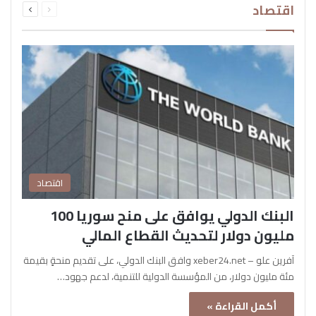
اقتصاد
الصفحة
الصفحة
اقتصاد
البنك الدولي يوافق على منح سوريا 100
مليون دولار لتحديث القطاع المالي
آفرين علو – xeber24.net وافق البنك الدولي، على تقديم منحةٍ بقيمة
مئة مليون دولار، من المؤسسة الدولية للتنمية، لدعم جهود…
أكمل القراءة »