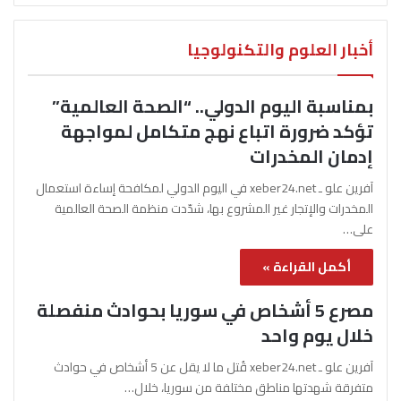
أخبار العلوم والتكنولوجيا
بمناسبة اليوم الدولي.. “الصحة العالمية”
تؤكد ضرورة اتباع نهج متكامل لمواجهة
إدمان المخدرات
آفرين علو ـ xeber24.net في اليوم الدولي لمكافحة إساءة استعمال
المخدرات والإتجار غير المشروع بها، شدّدت منظمة الصحة العالمية
على…
أكمل القراءة »
مصرع 5 أشخاص في سوريا بحوادث منفصلة
خلال يوم واحد
آفرين علو ـ xeber24.net قُتل ما لا يقل عن 5 أشخاص في حوادث
متفرقة شهدتها مناطق مختلفة من سوريا، خلال…