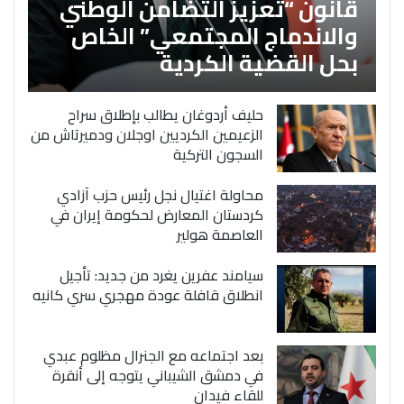
قانون “تعزيز التضامن الوطني
والاندماج المجتمعي” الخاص
بحل القضية الكردية
حليف أردوغان يطالب بإطلاق سراح
الزعيمين الكرديين اوجلان ودميرتاش من
السجون التركية
محاولة اغتيال نجل رئيس حزب آزادي
كردستان المعارض لحكومة إيران في
العاصمة هولير
سيامند عفرين يغرد من جديد: تأجيل
انطلاق قافلة عودة مهجري سري كانيه
بعد اجتماعه مع الجنرال مظلوم عبدي
في دمشق الشيباني يتوجه إلى أنقرة
للقاء فيدان