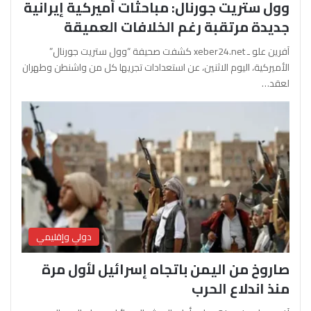
وول ستريت جورنال: مباحثات أميركية إيرانية
جديدة مرتقبة رغم الخلافات العميقة
آفرين علو ـ xeber24.net كشفت صحيفة “وول ستريت جورنال”
الأميركية، اليوم الاثنين، عن استعدادات تجريها كل من واشنطن وطهران
لعقد…
دولي وإقليمي
صاروخ من اليمن باتجاه إسرائيل لأول مرة
منذ اندلاع الحرب