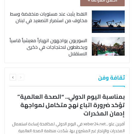
أكمل القراءة »
النفط يثبت عند مستويات منخفضة وسط
مخاوف من استمرار التصعيد في لبنان
السوريون يواجهون انهياراً معيشياً قاسياً
ويخططون لاحتجاجات في ذكرى
الاستقلال
السابقة
التالية
ثقافة وفن
الصفحة
الصفحة
بمناسبة اليوم الدولي.. “الصحة العالمية”
تؤكد ضرورة اتباع نهج متكامل لمواجهة
إدمان المخدرات
آفرين علو ـ xeber24.net في اليوم الدولي لمكافحة إساءة استعمال
المخدرات والإتجار غير المشروع بها، شدّدت منظمة الصحة العالمية