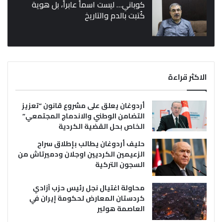
كوباني… ليست اسماً عابراً، بل هوية
كُتبت بالدم والتاريخ
الاكثر قراءة
أردوغان يعلق على مشروع قانون “تعزيز
التضامن الوطني والاندماج المجتمعي”
الخاص بحل القضية الكردية
حليف أردوغان يطالب بإطلاق سراح
الزعيمين الكرديين اوجلان ودميرتاش من
السجون التركية
محاولة اغتيال نجل رئيس حزب آزادي
كردستان المعارض لحكومة إيران في
العاصمة هولير