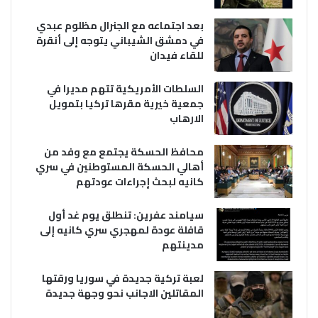
بعد اجتماعه مع الجنرال مظلوم عبدي
في دمشق الشيباني يتوجه إلى أنقرة
للقاء فيدان
السلطات الأمريكية تتهم مديرا في
جمعية خيرية مقرها تركيا بتمويل
الارهاب
محافظ الحسكة يجتمع مع وفد من
أهالي الحسكة المستوطنين في سري
كانيه لبحث إجراءات عودتهم
سيامند عفرين: تنطلق يوم غد أول
قافلة عودة لمهجري سري كانيه إلى
مدينتهم
لعبة تركية جديدة في سوريا ورقتها
المقاتلين الاجانب نحو وجهة جديدة