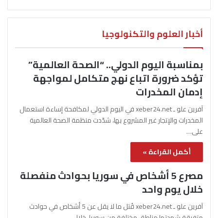
أخبار العلوم والتكنولوجيا
بمناسبة اليوم الدولي.. “الصحة العالمية”
تؤكد ضرورة اتباع نهج متكامل لمواجهة
إدمان المخدرات
آفرين علو ـ xeber24.net في اليوم الدولي لمكافحة إساءة استعمال
المخدرات والإتجار غير المشروع بها، شدّدت منظمة الصحة العالمية
على…
أكمل القراءة »
مصرع 5 أشخاص في سوريا بحوادث منفصلة
خلال يوم واحد
آفرين علو ـ xeber24.net قُتل ما لا يقل عن 5 أشخاص في حوادث
متفرقة شهدتها مناطق مختلفة من سوريا، خلال…