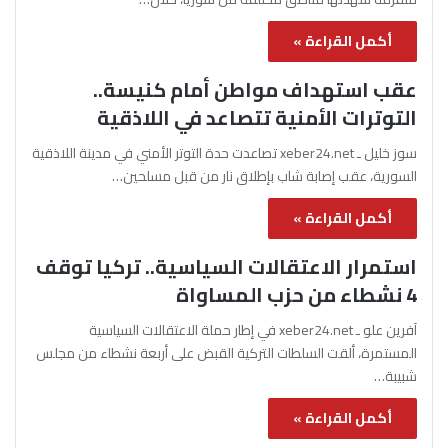
أكمل القراءة »
عقب استهداف مواطن أمام كنيسة..
التوترات الأمنية تتصاعد في اللاذقية
سوز خليل ـ xeber24.net تصاعدت حدة التوتر الأمني في مدينة اللاذقية
السورية، عقب إصابة شاب بإطلاق نار من قبل مسلحين…
أكمل القراءة »
استمرار الاعتقالات السياسية.. تركيا توقف
4 نشطاء من حزب المساواة
آفرين علو ـ xeber24.net في إطار حملة الاعتقالات السياسية
المستمرة، ألقت السلطات التركية القبض على أربعة نشطاء من مجلس
شبيبة…
أكمل القراءة »