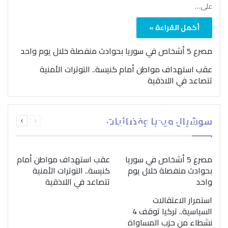
على…
أكمل القراءة »
مصرع 5 أشخاص في سوريا بحوادث منفصلة خلال يوم واحد
عقب استهداف مواطن أمام كنيسة.. التوترات الأمنية
تتصاعد في اللاذقية
بمناسبة اليوم الدولي..
السابقة
التالية
سوشيال ميديا وفضائيات
“الصحة العالمية” تؤكد
الصفحة
الصفحة
ضرورة اتباع نهج متكامل
لمواجهة إدمان المخدرات
مصرع 5 أشخاص في سوريا
عقب استهداف مواطن أمام
بحوادث منفصلة خلال يوم
كنيسة.. التوترات الأمنية
واحد
تتصاعد في اللاذقية
استمرار الاعتقالات
السياسية.. تركيا توقف 4
نشطاء من حزب المساواة