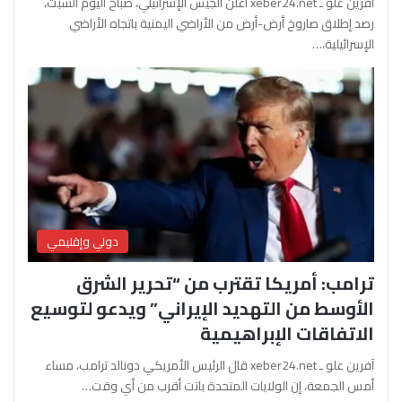
آفرين علو ـ xeber24.net أعلن الجيش الإسرائيلي، صباح اليوم السبت،
رصد إطلاق صاروخ أرض-أرض من الأراضي اليمنية باتجاه الأراضي
الإسرائيلية،…
دولي وإقليمي
ترامب: أمريكا تقترب من “تحرير الشرق
الأوسط من التهديد الإيراني” ويدعو لتوسيع
الاتفاقات الإبراهيمية
آفرين علو ـ xeber24.net قال الرئيس الأمريكي دونالد ترامب، مساء
أمس الجمعة، إن الولايات المتحدة باتت أقرب من أي وقت…