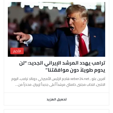
الأخبار
ترامب يهدد المرشد الإيراني الجديد: “لن
يدوم طويلاً دون موافقتنا”
آفرين علو ـ xeber24.net هاجم الرئيس الأميركي دونالد ترامب، اليوم
الاثنين، انتخاب مجتبى خامنئي مرشداً أعلى جديداً لإيران، محذراً من…
تحميل المزيد
السابقة
التالية