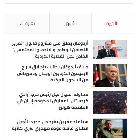
الأخيرة
الأشهر
تعليقات
أردوغان يعلق على مشروع قانون “تعزيز
التضامن الوطني والاندماج المجتمعي”
الخاص بحل القضية الكردية
حليف أردوغان يطالب بإطلاق سراح
الزعيمين الكرديين اوجلان ودميرتاش
من السجون التركية
محاولة اغتيال نجل رئيس حزب آزادي
كردستان المعارض لحكومة إيران في
العاصمة هولير
سيامند عفرين يغرد من جديد: تأجيل
انطلاق قافلة عودة مهجري سري كانيه