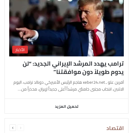
الأخبار
ترامب يهدد المرشد الإيراني الجديد: “لن
يدوم طويلاً دون موافقتنا”
آفرين علو ـ xeber24.net هاجم الرئيس الأميركي دونالد ترامب، اليوم
الاثنين، انتخاب مجتبى خامنئي مرشداً أعلى جديداً لإيران، محذراً من…
تحميل المزيد
السابقة
التالية
اقتصاد
الصفحة
الصفحة