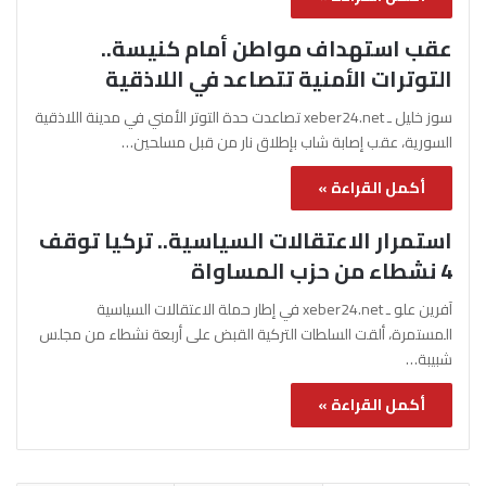
عقب استهداف مواطن أمام كنيسة..
التوترات الأمنية تتصاعد في اللاذقية
سوز خليل ـ xeber24.net تصاعدت حدة التوتر الأمني في مدينة اللاذقية
السورية، عقب إصابة شاب بإطلاق نار من قبل مسلحين…
أكمل القراءة »
استمرار الاعتقالات السياسية.. تركيا توقف
4 نشطاء من حزب المساواة
آفرين علو ـ xeber24.net في إطار حملة الاعتقالات السياسية
المستمرة، ألقت السلطات التركية القبض على أربعة نشطاء من مجلس
شبيبة…
أكمل القراءة »