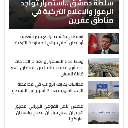
سلطة دمشق ..استمرار تواجد
الرموز والاعلام التركية في
مناطق عفرين
استطلاع يكشف تراجع كبير لشعبية
أردوغان أمام مرشح المعارضة التركية
وسط عدم الاستقرار وانعدام الخدمات
..دمشق تصنف عالميا من المناطق الغير
قابلة للعيش
مطالبات بصرف الرواتب في محافظة
الرقة السورية بعد 7 أشهر من الانقطاع
مجلس الأمن القومي الإيراني: مضيق
هرمز لن يفتح قبل أن تصحح واشنطن
سلوكها