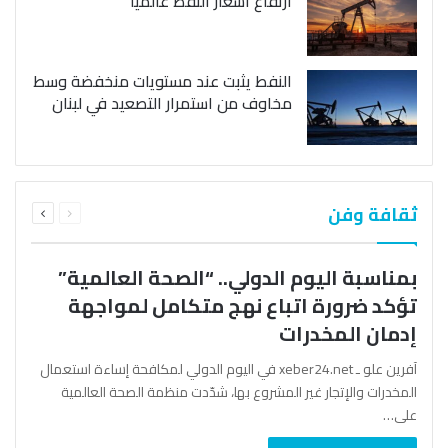
ارتفاع أسعار النفط عالمياً
النفط يثبت عند مستويات منخفضة وسط
مخاوف من استمرار التصعيد في لبنان
السابقة
التالية
ثقافة وفن
الصفحة
الصفحة
بمناسبة اليوم الدولي.. “الصحة العالمية”
تؤكد ضرورة اتباع نهج متكامل لمواجهة
إدمان المخدرات
آفرين علو ـ xeber24.net في اليوم الدولي لمكافحة إساءة استعمال
المخدرات والإتجار غير المشروع بها، شدّدت منظمة الصحة العالمية
على…