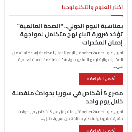
أخبار العلوم والتكنولوجيا
بمناسبة اليوم الدولي.. “الصحة العالمية”
تؤكد ضرورة اتباع نهج متكامل لمواجهة
إدمان المخدرات
آفرين علو ـ xeber24.net في اليوم الدولي لمكافحة إساءة استعمال
المخدرات والإتجار غير المشروع بها، شدّدت منظمة الصحة العالمية
على…
أكمل القراءة »
مصرع 5 أشخاص في سوريا بحوادث منفصلة
خلال يوم واحد
آفرين علو ـ xeber24.net قُتل ما لا يقل عن 5 أشخاص في حوادث
متفرقة شهدتها مناطق مختلفة من سوريا، خلال…
أكمل القراءة »