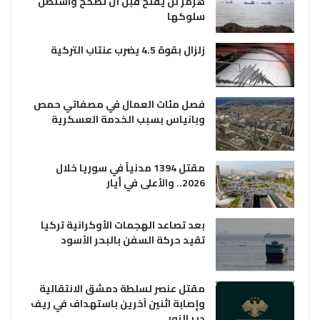
هرمز لن يفتح قبل أن تصحح واشنطن
سلوكها
زلزال بقوة 4.5 يضرب عنتاب التركية
فصل مئات العمال في مصفاتي حمص
وبانياس بسبب الخدمة العسكرية
مقتل 1394 مدنياً في سوريا خلال
2026.. والأعلى في أيار
بعد تصاعد الهجمات الأوكرانية تركيا
تقيد حركة السفن بالبحر الأسود
مقتل عنصر لسلطة دمشق الانتقالية
وإصابة اثنين آخرين باستهداف في ريف
دير الزور