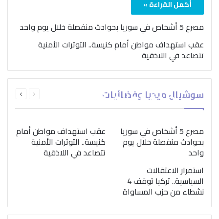
أكمل القراءة »
مصرع 5 أشخاص في سوريا بحوادث منفصلة خلال يوم واحد
عقب استهداف مواطن أمام كنيسة.. التوترات الأمنية
تتصاعد في اللاذقية
بمناسبة اليوم الدولي..
السابقة
التالية
سوشيال ميديا وفضائيات
“الصحة العالمية” تؤكد
الصفحة
الصفحة
ضرورة اتباع نهج متكامل
لمواجهة إدمان المخدرات
مصرع 5 أشخاص في سوريا
عقب استهداف مواطن أمام
بحوادث منفصلة خلال يوم
كنيسة.. التوترات الأمنية
واحد
تتصاعد في اللاذقية
استمرار الاعتقالات
السياسية.. تركيا توقف 4
نشطاء من حزب المساواة