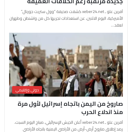
جديدة مرتقبة رغم الخلافات العميقة
آفرين علو ـ xeber24.net كشفت صحيفة “وول ستريت جورنال”
الأميركية، اليوم الاثنين، عن استعدادات تجريها كل من واشنطن وطهران
لعقد…
دولي وإقليمي
صاروخ من اليمن باتجاه إسرائيل لأول مرة
منذ اندلاع الحرب
آفرين علو ـ xeber24.net أعلن الجيش الإسرائيلي، صباح اليوم السبت،
رصد إطلاق صاروخ أرض-أرض من الأراضي اليمنية باتجاه الأراضي