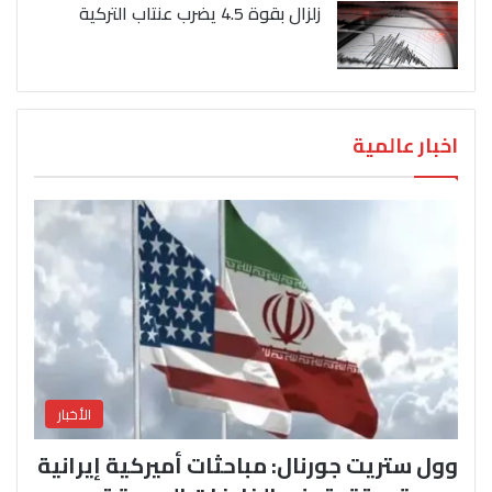
زلزال بقوة 4.5 يضرب عنتاب التركية
اخبار عالمية
الأخبار
وول ستريت جورنال: مباحثات أميركية إيرانية