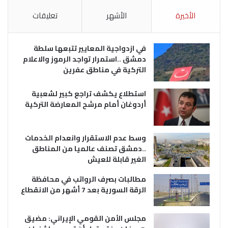
الأخيرة
الأشهر
تعليقات
في ازدواجية المعايير تتبعها سلطة
دمشق ..استمرار تواجد الرموز والاعلام
التركية في مناطق عفرين
استطلاع يكشف تراجع كبير لشعبية
أردوغان أمام مرشح المعارضة التركية
وسط عدم الاستقرار وانعدام الخدمات
..دمشق تصنف عالميا من المناطق
الغير قابلة للعيش
مطالبات بصرف الرواتب في محافظة
الرقة السورية بعد 7 أشهر من الانقطاع
مجلس الأمن القومي الإيراني: مضيق