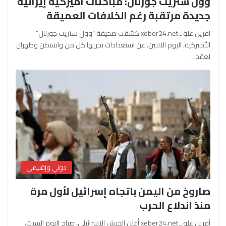
وول ستريت جورنال: مباحثات أميركية إيرانية
جديدة مرتقبة رغم الخلافات العميقة
آفرين علو ـ xeber24.net كشفت صحيفة “وول ستريت جورنال”
الأميركية، اليوم الاثنين، عن استعدادات تجريها كل من واشنطن وطهران
لعقد…
دولي وإقليمي
صاروخ من اليمن باتجاه إسرائيل لأول مرة
منذ اندلاع الحرب
آفرين علو ـ xeber24.net أعلن الجيش الإسرائيلي، صباح اليوم السبت،