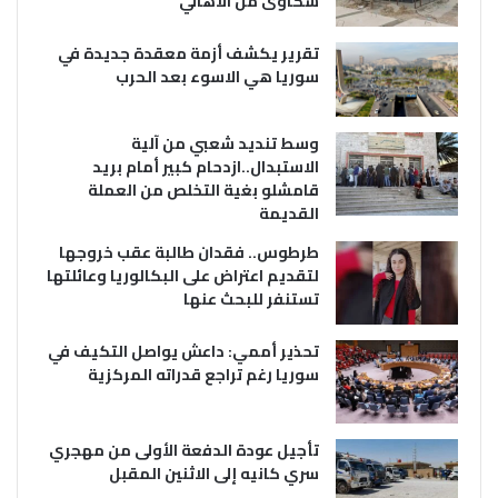
شكاوى من الاهالي
تقرير يكشف أزمة معقدة جديدة في
سوريا هي الاسوء بعد الحرب
وسط تنديد شعبي من آلية
الاستبدال..ازدحام كبير أمام بريد
قامشلو بغية التخلص من العملة
القديمة
طرطوس.. فقدان طالبة عقب خروجها
لتقديم اعتراض على البكالوريا وعائلتها
تستنفر للبحث عنها
تحذير أممي: داعش يواصل التكيف في
سوريا رغم تراجع قدراته المركزية
تأجيل عودة الدفعة الأولى من مهجري
سري كانيه إلى الاثنين المقبل