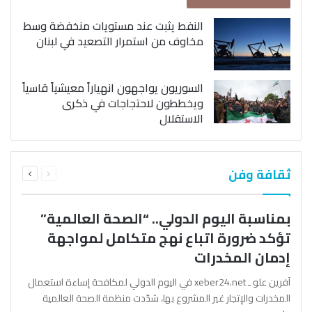
النفط يثبت عند مستويات منخفضة وسط
مخاوف من استمرار التصعيد في لبنان
السوريون يواجهون انهياراً معيشياً قاسياً
ويخططون لاحتجاجات في ذكرى
الاستقلال
السابقة
التالية
ثقافة وفن
الصفحة
الصفحة
بمناسبة اليوم الدولي.. “الصحة العالمية”
تؤكد ضرورة اتباع نهج متكامل لمواجهة
إدمان المخدرات
آفرين علو ـ xeber24.net في اليوم الدولي لمكافحة إساءة استعمال
المخدرات والإتجار غير المشروع بها، شدّدت منظمة الصحة العالمية