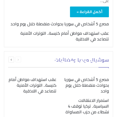
على…
أكمل القراءة »
مصرع 5 أشخاص في سوريا بحوادث منفصلة خلال يوم واحد
عقب استهداف مواطن أمام كنيسة.. التوترات الأمنية
تتصاعد في اللاذقية
بمناسبة اليوم الدولي..
السابقة
التالية
سوشيال ميديا وفضائيات
“الصحة العالمية” تؤكد
الصفحة
الصفحة
ضرورة اتباع نهج متكامل
لمواجهة إدمان المخدرات
مصرع 5 أشخاص في سوريا
عقب استهداف مواطن أمام
بحوادث منفصلة خلال يوم
كنيسة.. التوترات الأمنية
واحد
تتصاعد في اللاذقية
استمرار الاعتقالات
السياسية.. تركيا توقف 4
نشطاء من حزب المساواة