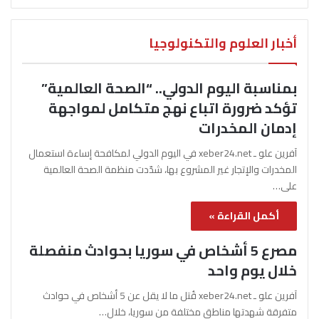
أخبار العلوم والتكنولوجيا
بمناسبة اليوم الدولي.. “الصحة العالمية”
تؤكد ضرورة اتباع نهج متكامل لمواجهة
إدمان المخدرات
آفرين علو ـ xeber24.net في اليوم الدولي لمكافحة إساءة استعمال
المخدرات والإتجار غير المشروع بها، شدّدت منظمة الصحة العالمية
على…
أكمل القراءة »
مصرع 5 أشخاص في سوريا بحوادث منفصلة
خلال يوم واحد
آفرين علو ـ xeber24.net قُتل ما لا يقل عن 5 أشخاص في حوادث
متفرقة شهدتها مناطق مختلفة من سوريا، خلال…