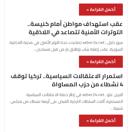
أكمل القراءة »
عقب استهداف مواطن أمام كنيسة..
التوترات الأمنية تتصاعد في اللاذقية
سوز خليل ـ xeber24.net تصاعدت حدة التوتر الأمني في مدينة اللاذقية
السورية، عقب إصابة شاب بإطلاق نار من قبل مسلحين…
أكمل القراءة »
استمرار الاعتقالات السياسية.. تركيا توقف
4 نشطاء من حزب المساواة
آفرين علو ـ xeber24.net في إطار حملة الاعتقالات السياسية
المستمرة، ألقت السلطات التركية القبض على أربعة نشطاء من مجلس
شبيبة…
أكمل القراءة »