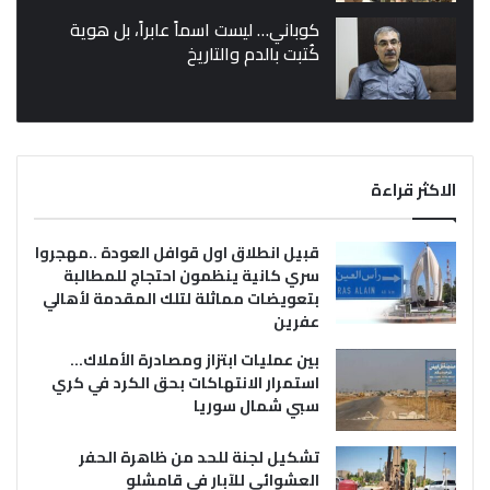
كوباني… ليست اسماً عابراً، بل هوية
كُتبت بالدم والتاريخ
الاكثر قراءة
قبيل انطلاق اول قوافل العودة ..مهجروا
سري كانية ينظمون احتجاج للمطالبة
بتعويضات مماثلة لتلك المقدمة لأهالي
عفرين
بين عمليات ابتزاز ومصادرة الأملاك…
استمرار الانتهاكات بحق الكرد في كري
سبي شمال سوريا
تشكيل لجنة للحد من ظاهرة الحفر
العشوائي للآبار في قامشلو