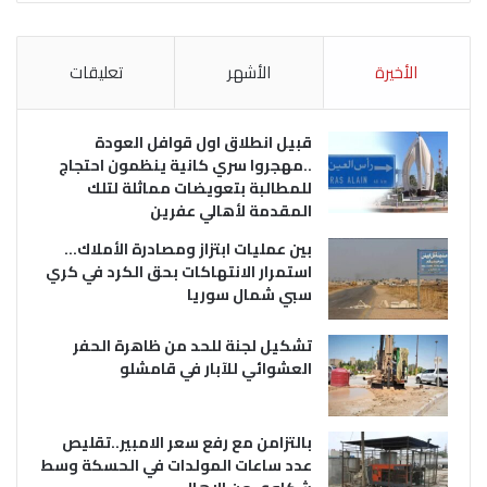
الأخيرة
الأشهر
تعليقات
قبيل انطلاق اول قوافل العودة
..مهجروا سري كانية ينظمون احتجاج
للمطالبة بتعويضات مماثلة لتلك
المقدمة لأهالي عفرين
بين عمليات ابتزاز ومصادرة الأملاك…
استمرار الانتهاكات بحق الكرد في كري
سبي شمال سوريا
تشكيل لجنة للحد من ظاهرة الحفر
العشوائي للآبار في قامشلو
بالتزامن مع رفع سعر الامبير..تقليص
عدد ساعات المولدات في الحسكة وسط