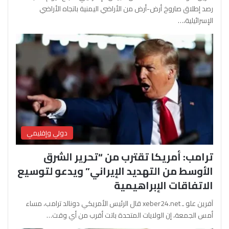
رصد إطلاق صاروخ أرض-أرض من الأراضي اليمنية باتجاه الأراضي
الإسرائيلية،…
دولي وإقليمي
ترامب: أمريكا تقترب من “تحرير الشرق
الأوسط من التهديد الإيراني” ويدعو لتوسيع
الاتفاقات الإبراهيمية
آفرين علو ـ xeber24.net قال الرئيس الأمريكي دونالد ترامب، مساء
أمس الجمعة، إن الولايات المتحدة باتت أقرب من أي وقت…