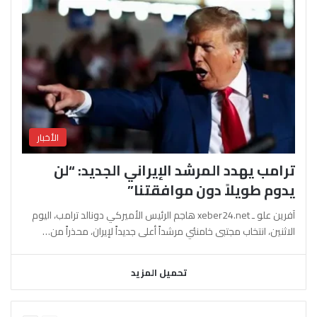
الأخبار
ترامب يهدد المرشد الإيراني الجديد: “لن
يدوم طويلاً دون موافقتنا”
آفرين علو ـ xeber24.net هاجم الرئيس الأميركي دونالد ترامب، اليوم
الاثنين، انتخاب مجتبى خامنئي مرشداً أعلى جديداً لإيران، محذراً من…
تحميل المزيد
السابقة
التالية