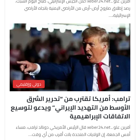
آفرين علو ـ xeber24.net أعلن الجيش الإسرائيلي، صباح اليوم السبت،
رصد إطلاق صاروخ أرض-أرض من الأراضي اليمنية باتجاه الأراضي
الإسرائيلية،…
دولي وإقليمي
ترامب: أمريكا تقترب من “تحرير الشرق
الأوسط من التهديد الإيراني” ويدعو لتوسيع
الاتفاقات الإبراهيمية
آفرين علو ـ xeber24.net قال الرئيس الأمريكي دونالد ترامب، مساء
أمس الجمعة، إن الولايات المتحدة باتت أقرب من أي وقت…