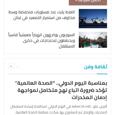
أكمل القراءة »
النفط يثبت عند مستويات منخفضة وسط
مخاوف من استمرار التصعيد في لبنان
السوريون يواجهون انهياراً معيشياً قاسياً
ويخططون لاحتجاجات في ذكرى
الاستقلال
السابقة
التالية
ثقافة وفن
الصفحة
الصفحة
بمناسبة اليوم الدولي.. “الصحة العالمية”
تؤكد ضرورة اتباع نهج متكامل لمواجهة
إدمان المخدرات
آفرين علو ـ xeber24.net في اليوم الدولي لمكافحة إساءة استعمال
المخدرات والإتجار غير المشروع بها، شدّدت منظمة الصحة العالمية