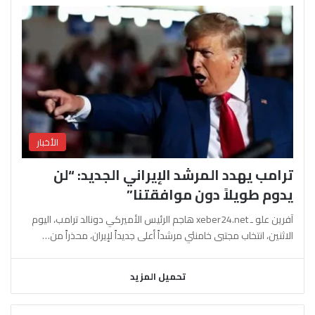
الأخبار
ترامب يهدد المرشد الإيراني الجديد: “لن
يدوم طويلاً دون موافقتنا”
آفرين علو ـ xeber24.net هاجم الرئيس الأميركي دونالد ترامب، اليوم
الاثنين، انتخاب مجتبى خامنئي مرشداً أعلى جديداً لإيران، محذراً من…
تحميل المزيد
السابقة
التالية