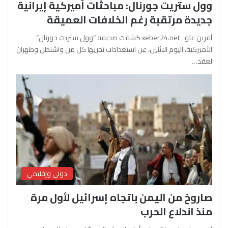
وول ستريت جورنال: مباحثات أميركية إيرانية
جديدة مرتقبة رغم الخلافات العميقة
آفرين علو ـ xeber24.net كشفت صحيفة “وول ستريت جورنال”
الأميركية، اليوم الاثنين، عن استعدادات تجريها كل من واشنطن وطهران
لعقد…
دولي وإقليمي
صاروخ من اليمن باتجاه إسرائيل لأول مرة
منذ اندلاع الحرب