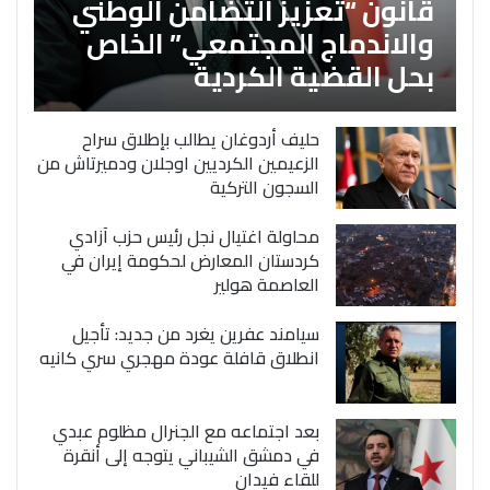
قانون “تعزيز التضامن الوطني
والاندماج المجتمعي” الخاص
بحل القضية الكردية
حليف أردوغان يطالب بإطلاق سراح
الزعيمين الكرديين اوجلان ودميرتاش من
السجون التركية
محاولة اغتيال نجل رئيس حزب آزادي
كردستان المعارض لحكومة إيران في
العاصمة هولير
سيامند عفرين يغرد من جديد: تأجيل
انطلاق قافلة عودة مهجري سري كانيه
بعد اجتماعه مع الجنرال مظلوم عبدي
في دمشق الشيباني يتوجه إلى أنقرة
للقاء فيدان