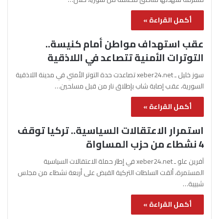
أكمل القراءة »
عقب استهداف مواطن أمام كنيسة..
التوترات الأمنية تتصاعد في اللاذقية
سوز خليل ـ xeber24.net تصاعدت حدة التوتر الأمني في مدينة اللاذقية
السورية، عقب إصابة شاب بإطلاق نار من قبل مسلحين…
أكمل القراءة »
استمرار الاعتقالات السياسية.. تركيا توقف
4 نشطاء من حزب المساواة
آفرين علو ـ xeber24.net في إطار حملة الاعتقالات السياسية
المستمرة، ألقت السلطات التركية القبض على أربعة نشطاء من مجلس
شبيبة…
أكمل القراءة »