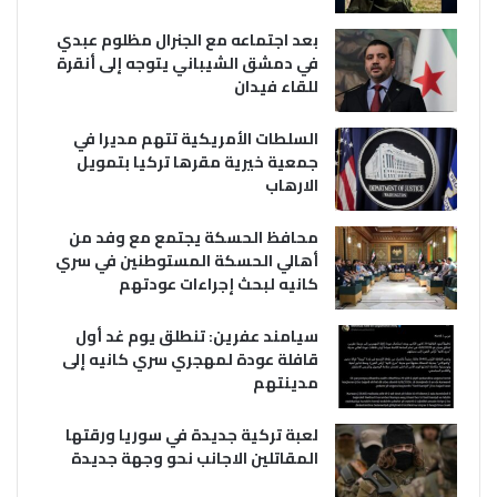
بعد اجتماعه مع الجنرال مظلوم عبدي
في دمشق الشيباني يتوجه إلى أنقرة
للقاء فيدان
السلطات الأمريكية تتهم مديرا في
جمعية خيرية مقرها تركيا بتمويل
الارهاب
محافظ الحسكة يجتمع مع وفد من
أهالي الحسكة المستوطنين في سري
كانيه لبحث إجراءات عودتهم
سيامند عفرين: تنطلق يوم غد أول
قافلة عودة لمهجري سري كانيه إلى
مدينتهم
لعبة تركية جديدة في سوريا ورقتها
المقاتلين الاجانب نحو وجهة جديدة