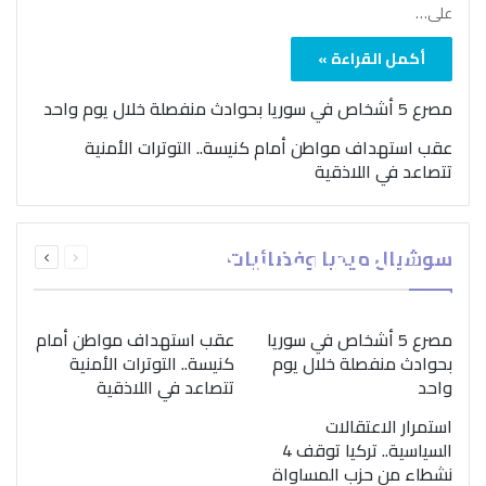
على…
أكمل القراءة »
مصرع 5 أشخاص في سوريا بحوادث منفصلة خلال يوم واحد
عقب استهداف مواطن أمام كنيسة.. التوترات الأمنية
تتصاعد في اللاذقية
بمناسبة اليوم الدولي..
السابقة
التالية
سوشيال ميديا وفضائيات
“الصحة العالمية” تؤكد
الصفحة
الصفحة
ضرورة اتباع نهج متكامل
لمواجهة إدمان المخدرات
مصرع 5 أشخاص في سوريا
عقب استهداف مواطن أمام
بحوادث منفصلة خلال يوم
كنيسة.. التوترات الأمنية
واحد
تتصاعد في اللاذقية
استمرار الاعتقالات
السياسية.. تركيا توقف 4
نشطاء من حزب المساواة