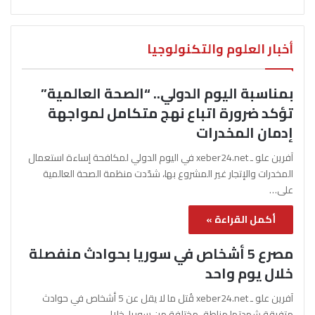
أخبار العلوم والتكنولوجيا
بمناسبة اليوم الدولي.. “الصحة العالمية”
تؤكد ضرورة اتباع نهج متكامل لمواجهة
إدمان المخدرات
آفرين علو ـ xeber24.net في اليوم الدولي لمكافحة إساءة استعمال
المخدرات والإتجار غير المشروع بها، شدّدت منظمة الصحة العالمية
على…
أكمل القراءة »
مصرع 5 أشخاص في سوريا بحوادث منفصلة
خلال يوم واحد
آفرين علو ـ xeber24.net قُتل ما لا يقل عن 5 أشخاص في حوادث
متفرقة شهدتها مناطق مختلفة من سوريا، خلال…