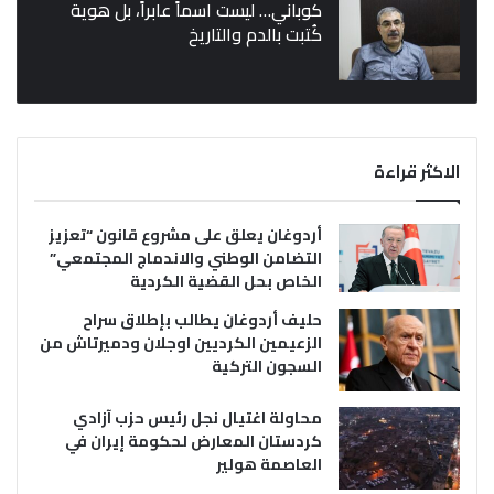
كوباني… ليست اسماً عابراً، بل هوية
كُتبت بالدم والتاريخ
الاكثر قراءة
أردوغان يعلق على مشروع قانون “تعزيز
التضامن الوطني والاندماج المجتمعي”
الخاص بحل القضية الكردية
حليف أردوغان يطالب بإطلاق سراح
الزعيمين الكرديين اوجلان ودميرتاش من
السجون التركية
محاولة اغتيال نجل رئيس حزب آزادي
كردستان المعارض لحكومة إيران في
العاصمة هولير