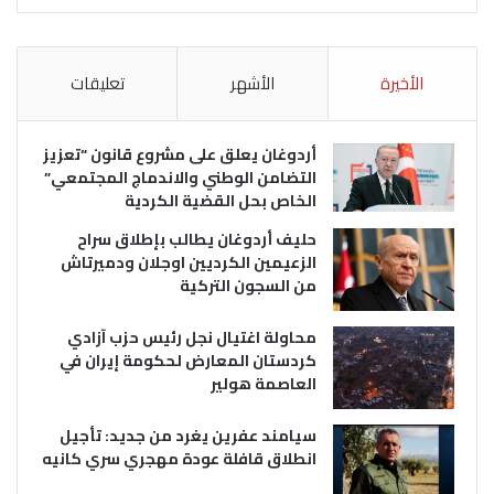
الأخيرة
الأشهر
تعليقات
أردوغان يعلق على مشروع قانون “تعزيز
التضامن الوطني والاندماج المجتمعي”
الخاص بحل القضية الكردية
حليف أردوغان يطالب بإطلاق سراح
الزعيمين الكرديين اوجلان ودميرتاش
من السجون التركية
محاولة اغتيال نجل رئيس حزب آزادي
كردستان المعارض لحكومة إيران في
العاصمة هولير
سيامند عفرين يغرد من جديد: تأجيل
انطلاق قافلة عودة مهجري سري كانيه