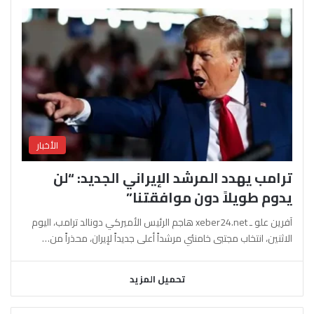
الأخبار
ترامب يهدد المرشد الإيراني الجديد: “لن
يدوم طويلاً دون موافقتنا”
آفرين علو ـ xeber24.net هاجم الرئيس الأميركي دونالد ترامب، اليوم
الاثنين، انتخاب مجتبى خامنئي مرشداً أعلى جديداً لإيران، محذراً من…
تحميل المزيد