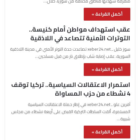
متفرقة شهدتها مناطق مختلفة من سوريا، خلال…
أكمل القراءة »
عقب استهداف مواطن أمام كنيسة..
التوترات الأمنية تتصاعد في اللاذقية
سوز خليل ـ xeber24.net تصاعدت حدة التوتر الأمني في مدينة اللاذقية
السورية، عقب إصابة شاب بإطلاق نار من قبل مسلحين…
أكمل القراءة »
استمرار الاعتقالات السياسية.. تركيا توقف
4 نشطاء من حزب المساواة
آفرين علو ـ xeber24.net في إطار حملة الاعتقالات السياسية
المستمرة، ألقت السلطات التركية القبض على أربعة نشطاء من مجلس
شبيبة…
أكمل القراءة »