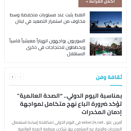
أكمل القراءة »
النفط يثبت عند مستويات منخفضة وسط
مخاوف من استمرار التصعيد في لبنان
السوريون يواجهون انهياراً معيشياً قاسياً
ويخططون لاحتجاجات في ذكرى
الاستقلال
السابقة
التالية
ثقافة وفن
الصفحة
الصفحة
بمناسبة اليوم الدولي.. “الصحة العالمية”
تؤكد ضرورة اتباع نهج متكامل لمواجهة
إدمان المخدرات
آفرين علو ـ xeber24.net في اليوم الدولي لمكافحة إساءة استعمال
المخدرات والإتجار غير المشروع بها، شدّدت منظمة الصحة العالمية