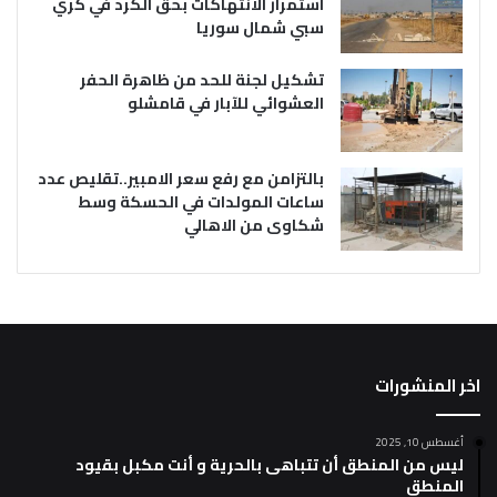
استمرار الانتهاكات بحق الكرد في كري
سبي شمال سوريا
تشكيل لجنة للحد من ظاهرة الحفر
العشوائي للآبار في قامشلو
بالتزامن مع رفع سعر الامبير..تقليص عدد
ساعات المولدات في الحسكة وسط
شكاوى من الاهالي
اخر المنشورات
أغسطس 10, 2025
ليس من المنطق أن تتباهى بالحرية و أنت مكبل بقيود
المنطق