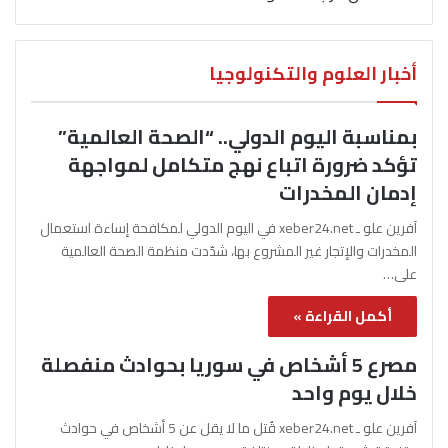
أخبار العلوم والتكنولوجيا
بمناسبة اليوم الدولي.. “الصحة العالمية”
تؤكد ضرورة اتباع نهج متكامل لمواجهة
إدمان المخدرات
آفرين علو ـ xeber24.net في اليوم الدولي لمكافحة إساءة استعمال
المخدرات والإتجار غير المشروع بها، شدّدت منظمة الصحة العالمية
على…
أكمل القراءة »
مصرع 5 أشخاص في سوريا بحوادث منفصلة
خلال يوم واحد
آفرين علو ـ xeber24.net قُتل ما لا يقل عن 5 أشخاص في حوادث