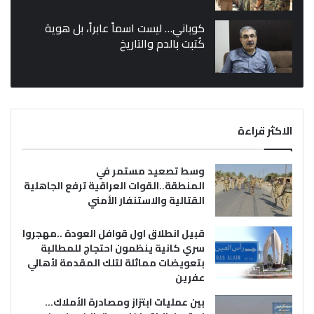
كوباني… ليست اسماً عابراً، بل هوية
كُتبت بالدم والتاريخ
الاكثر قراءة
وسط تصعيد مستمر في
المنطقة..القوات العراقية ترفع الجاهلية
القتالية والاستنفار الأمني
قبيل انطلاق اول قوافل العودة ..مهجروا
سري كانية ينظمون احتجاج للمطالبة
بتعويضات مماثلة لتلك المقدمة لأهالي
عفرين
بين عمليات ابتزاز ومصادرة الأملاك…