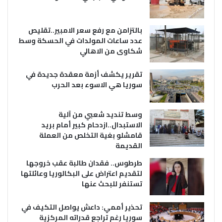
بالتزامن مع رفع سعر الامبير..تقليص
عدد ساعات المولدات في الحسكة وسط
شكاوى من الاهالي
تقرير يكشف أزمة معقدة جديدة في
سوريا هي الاسوء بعد الحرب
وسط تنديد شعبي من آلية
الاستبدال..ازدحام كبير أمام بريد
قامشلو بغية التخلص من العملة
القديمة
طرطوس.. فقدان طالبة عقب خروجها
لتقديم اعتراض على البكالوريا وعائلتها
تستنفر للبحث عنها
تحذير أممي: داعش يواصل التكيف في
سوريا رغم تراجع قدراته المركزية