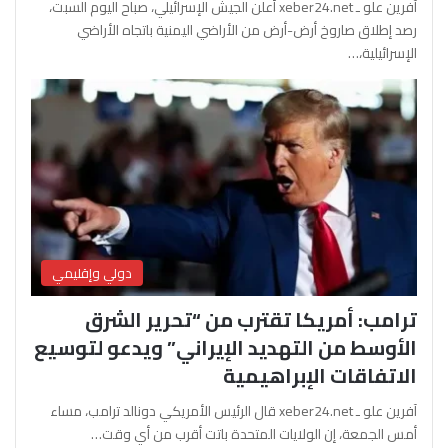
آفرين علو ـ xeber24.net أعلن الجيش الإسرائيلي، صباح اليوم السبت،
رصد إطلاق صاروخ أرض-أرض من الأراضي اليمنية باتجاه الأراضي
الإسرائيلية،…
دولي وإقليمي
ترامب: أمريكا تقترب من “تحرير الشرق
الأوسط من التهديد الإيراني” ويدعو لتوسيع
الاتفاقات الإبراهيمية
آفرين علو ـ xeber24.net قال الرئيس الأمريكي دونالد ترامب، مساء
أمس الجمعة، إن الولايات المتحدة باتت أقرب من أي وقت…