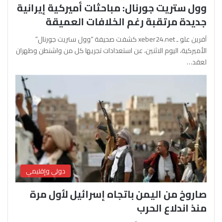
وول ستريت جورنال: مباحثات أميركية إيرانية
جديدة مرتقبة رغم الخلافات العميقة
آفرين علو ـ xeber24.net كشفت صحيفة “وول ستريت جورنال”
الأميركية، اليوم الاثنين، عن استعدادات تجريها كل من واشنطن وطهران
لعقد…
دولي وإقليمي
صاروخ من اليمن باتجاه إسرائيل لأول مرة
منذ اندلاع الحرب