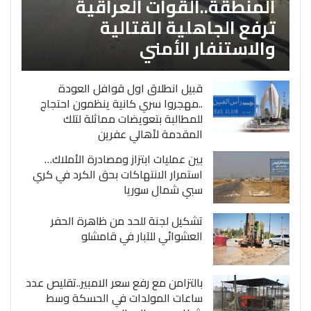
المنطقة..القوات العراقية
ترفع الجاهلية القتالية
والاستنفار الأمني
قبيل انطلاق اول قوافل العودة
..مهجروا سري كانية ينظمون احتجاج
للمطالبة بتعويضات مماثلة لتلك
المقدمة لأهالي عفرين
بين عمليات ابتزاز ومصادرة الأملاك…
استمرار الانتهاكات بحق الكرد في كري
سبي شمال سوريا
تشكيل لجنة للحد من ظاهرة الحفر
العشوائي للآبار في قامشلو
بالتزامن مع رفع سعر الامبير..تقليص عدد
ساعات المولدات في الحسكة وسط