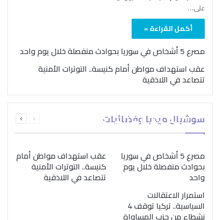
على…
أكمل القراءة »
مصرع 5 أشخاص في سوريا بحوادث منفصلة خلال يوم واحد
عقب استهداف مواطن أمام كنيسة.. التوترات الأمنية
تتصاعد في اللاذقية
بمناسبة اليوم الدولي..
السابقة
التالية
سوشيال ميديا وفضائيات
“الصحة العالمية” تؤكد
الصفحة
الصفحة
ضرورة اتباع نهج متكامل
لمواجهة إدمان المخدرات
مصرع 5 أشخاص في سوريا
عقب استهداف مواطن أمام
بحوادث منفصلة خلال يوم
كنيسة.. التوترات الأمنية
واحد
تتصاعد في اللاذقية
استمرار الاعتقالات
السياسية.. تركيا توقف 4
نشطاء من حزب المساواة