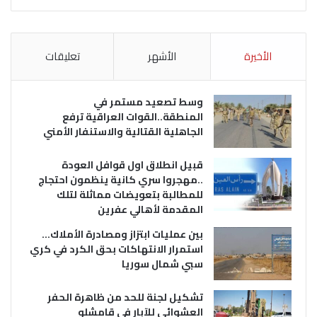
الأخيرة
الأشهر
تعليقات
وسط تصعيد مستمر في
المنطقة..القوات العراقية ترفع
الجاهلية القتالية والاستنفار الأمني
قبيل انطلاق اول قوافل العودة
..مهجروا سري كانية ينظمون احتجاج
للمطالبة بتعويضات مماثلة لتلك
المقدمة لأهالي عفرين
بين عمليات ابتزاز ومصادرة الأملاك…
استمرار الانتهاكات بحق الكرد في كري
سبي شمال سوريا
تشكيل لجنة للحد من ظاهرة الحفر
العشوائي للآبار في قامشلو