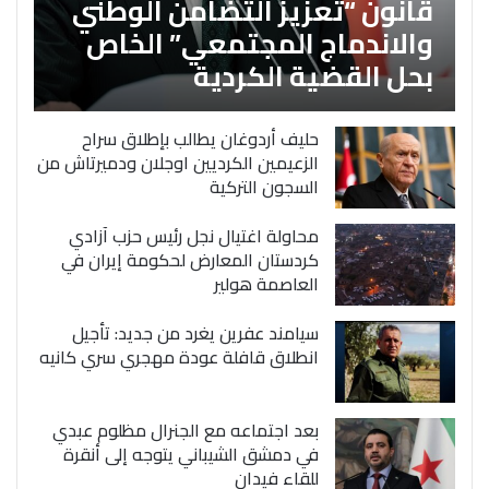
قانون “تعزيز التضامن الوطني
والاندماج المجتمعي” الخاص
بحل القضية الكردية
حليف أردوغان يطالب بإطلاق سراح
الزعيمين الكرديين اوجلان ودميرتاش من
السجون التركية
محاولة اغتيال نجل رئيس حزب آزادي
كردستان المعارض لحكومة إيران في
العاصمة هولير
سيامند عفرين يغرد من جديد: تأجيل
انطلاق قافلة عودة مهجري سري كانيه
بعد اجتماعه مع الجنرال مظلوم عبدي
في دمشق الشيباني يتوجه إلى أنقرة
للقاء فيدان