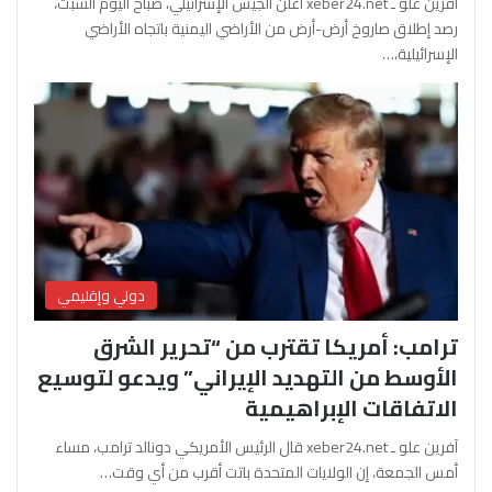
آفرين علو ـ xeber24.net أعلن الجيش الإسرائيلي، صباح اليوم السبت،
رصد إطلاق صاروخ أرض-أرض من الأراضي اليمنية باتجاه الأراضي
الإسرائيلية،…
دولي وإقليمي
ترامب: أمريكا تقترب من “تحرير الشرق
الأوسط من التهديد الإيراني” ويدعو لتوسيع
الاتفاقات الإبراهيمية
آفرين علو ـ xeber24.net قال الرئيس الأمريكي دونالد ترامب، مساء
أمس الجمعة، إن الولايات المتحدة باتت أقرب من أي وقت…