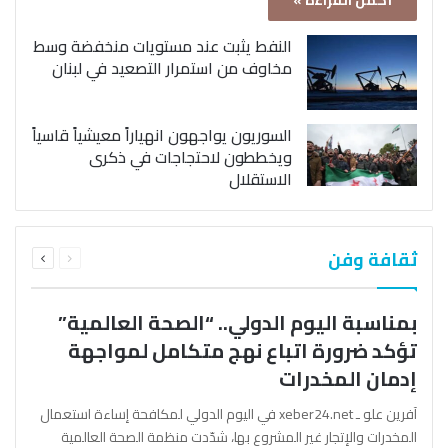
أكمل القراءة »
النفط يثبت عند مستويات منخفضة وسط
مخاوف من استمرار التصعيد في لبنان
السوريون يواجهون انهياراً معيشياً قاسياً
ويخططون لاحتجاجات في ذكرى
الاستقلال
السابقة
التالية
ثقافة وفن
الصفحة
الصفحة
بمناسبة اليوم الدولي.. “الصحة العالمية”
تؤكد ضرورة اتباع نهج متكامل لمواجهة
إدمان المخدرات
آفرين علو ـ xeber24.net في اليوم الدولي لمكافحة إساءة استعمال
المخدرات والإتجار غير المشروع بها، شدّدت منظمة الصحة العالمية