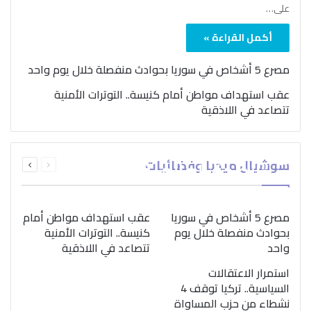
على…
أكمل القراءة »
مصرع 5 أشخاص في سوريا بحوادث منفصلة خلال يوم واحد
عقب استهداف مواطن أمام كنيسة.. التوترات الأمنية
تتصاعد في اللاذقية
بمناسبة اليوم الدولي..
السابقة
التالية
سوشيال ميديا وفضائيات
“الصحة العالمية” تؤكد
الصفحة
الصفحة
ضرورة اتباع نهج متكامل
لمواجهة إدمان المخدرات
مصرع 5 أشخاص في سوريا
عقب استهداف مواطن أمام
بحوادث منفصلة خلال يوم
كنيسة.. التوترات الأمنية
واحد
تتصاعد في اللاذقية
استمرار الاعتقالات
السياسية.. تركيا توقف 4
نشطاء من حزب المساواة