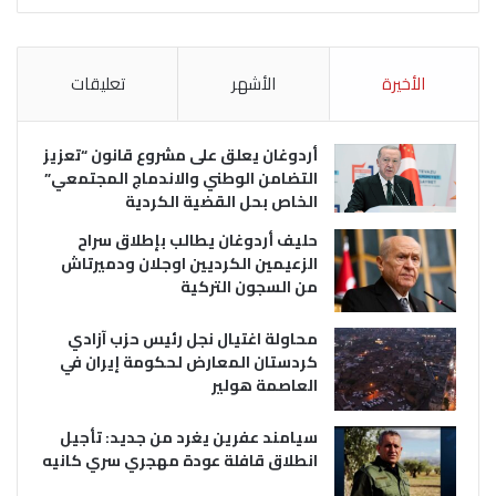
الأخيرة
الأشهر
تعليقات
أردوغان يعلق على مشروع قانون “تعزيز
التضامن الوطني والاندماج المجتمعي”
الخاص بحل القضية الكردية
حليف أردوغان يطالب بإطلاق سراح
الزعيمين الكرديين اوجلان ودميرتاش
من السجون التركية
محاولة اغتيال نجل رئيس حزب آزادي
كردستان المعارض لحكومة إيران في
العاصمة هولير
سيامند عفرين يغرد من جديد: تأجيل
انطلاق قافلة عودة مهجري سري كانيه