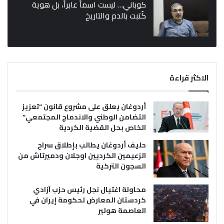
كوباني… ليست اسماً عابراً، بل هوية
كُتبت بالدم والتاريخ
الاكثر قراءة
أردوغان يعلق على مشروع قانون “تعزيز
التضامن الوطني والاندماج المجتمعي”
الخاص بحل القضية الكردية
حليف أردوغان يطالب بإطلاق سراح
الزعيمين الكرديين اوجلان ودميرتاش من
السجون التركية
محاولة اغتيال نجل رئيس حزب آزادي
كردستان المعارض لحكومة إيران في
العاصمة هولير