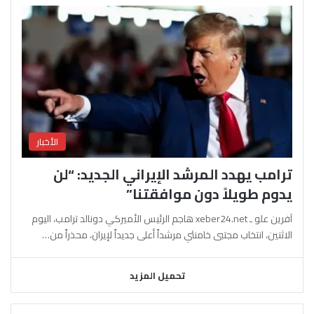
الأخبار
ترامب يهدد المرشد الإيراني الجديد: “لن
يدوم طويلاً دون موافقتنا”
آفرين علو ـ xeber24.net هاجم الرئيس الأميركي دونالد ترامب، اليوم
الاثنين، انتخاب مجتبى خامنئي مرشداً أعلى جديداً لإيران، محذراً من…
تحميل المزيد
السابقة
التالية