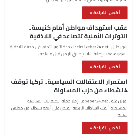
أكمل القراءة »
عقب استهداف مواطن أمام كنيسة..
التوترات الأمنية تتصاعد في اللاذقية
سوز خليل ـ xeber24.net تصاعدت حدة التوتر الأمني في مدينة اللاذقية
السورية، عقب إصابة شاب بإطلاق نار من قبل مسلحين…
أكمل القراءة »
استمرار الاعتقالات السياسية.. تركيا توقف
4 نشطاء من حزب المساواة
آفرين علو ـ xeber24.net في إطار حملة الاعتقالات السياسية
المستمرة، ألقت السلطات التركية القبض على أربعة نشطاء من مجلس
شبيبة…
أكمل القراءة »