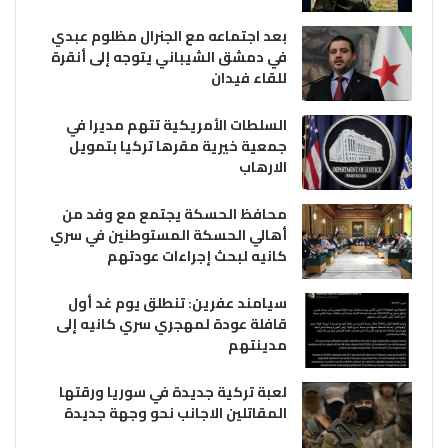
بعد اجتماعه مع الجنرال مظلوم عبدي
في دمشق الشيباني يتوجه إلى أنقرة
للقاء فيدان
السلطات الأمريكية تتهم مديرا في
جمعية خيرية مقرها تركيا بتمويل
الارهاب
محافظ الحسكة يجتمع مع وفد من
أهالي الحسكة المستوطنين في سري
كانيه لبحث إجراءات عودتهم
سيامند عفرين: تنطلق يوم غد أول
قافلة عودة لمهجري سري كانيه إلى
مدينتهم
لعبة تركية جديدة في سوريا ورقتها
المقاتلين الاجانب نحو وجهة جديدة