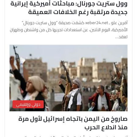
وول ستريت جورنال: مباحثات أميركية إيرانية
جديدة مرتقبة رغم الخلافات العميقة
آفرين علو ـ xeber24.net كشفت صحيفة “وول ستريت جورنال”
الأميركية، اليوم الاثنين، عن استعدادات تجريها كل من واشنطن وطهران
لعقد…
دولي وإقليمي
صاروخ من اليمن باتجاه إسرائيل لأول مرة
منذ اندلاع الحرب