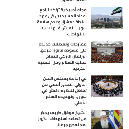
مجلة أمريكية تؤكد تراجع
أعداد المسيحيين في عهد
سلطة دمشق وعدم سلامة
سوريا للعيش فيها بسبب
الانتهاكات
مقترحات وتعديلات جديدة
على مسودة قانون طرحها
البرلمان التركي لاتمام
عملية السلام وحل القضية
الكردية
في إحاطة بمجلس الأمن
الدولي ..تحذير أممي من
تغلغل لتنظيم داعش في
سوريا وتهديده السلم
الأهلي
الشَّيخ موفق طريف يحذر
من تصاعد استهداف الدَّروز
بعد تفجير جرمانا