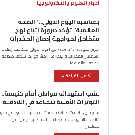
أخبار العلوم والتكنولوجيا
بمناسبة اليوم الدولي.. “الصحة
العالمية” تؤكد ضرورة اتباع نهج
متكامل لمواجهة إدمان المخدرات
آفرين علو ـ xeber24.net في اليوم الدولي لمكافحة إساءة
استعمال المخدرات والإتجار غير المشروع بها، شدّدت منظمة
الصحة العالمية على…
أكمل القراءة »
عقب استهداف مواطن أمام كنيسة..
التوترات الأمنية تتصاعد في اللاذقية
سوز خليل ـ xeber24.net تصاعدت حدة التوتر الأمني في مدي
اللاذقية السورية، عقب إصابة شاب بإطلاق نار من قبل
مسلحين…