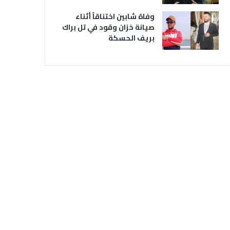
وفاة شابين اختناقاً أثناء
صيانة خزان وقود في تل براك
بريف الحسكة