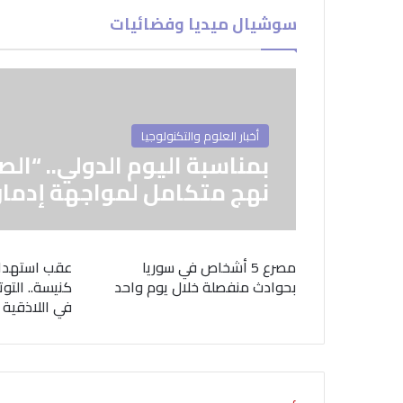
سوشيال ميديا وفضائيات
أخبار العلوم والتكنولوجيا
بمناسبة اليوم الدولي.. “الص
نهج متكامل لمواجهة إدمان
مصرع 5 أشخاص في سوريا
عقب استهدا
بحوادث منفصلة خلال يوم واحد
كنيسة.. التوت
في اللاذقية