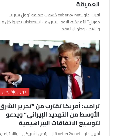
العميقة
آفرين علو ـ xeber24.net كشفت صحيفة “وول ستريت
جورنال” الأميركية، اليوم الاثنين، عن استعدادات تجريها كل من
واشنطن وطهران لعقد…
دولي وإقليمي
ترامب: أمريكا تقترب من “تحرير الشرق
الأوسط من التهديد الإيراني” ويدعو
لتوسيع الاتفاقات الإبراهيمية
آفرين علو ـ xeber24.net قال الرئيس الأمريكي دونالد ترامب،