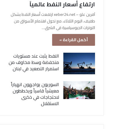
ارتفاع أسعار النفط عالمياً
آفرين علو – xeber24.net ارتفعت أسعار النفط بشكل
طفيف، اليوم الثلاثاء، مع تحول اهتمام الأسواق من
التوترات الجيوسياسية في الشرق…
أكمل القراءة »
النفط يثبت عند مستويات
منخفضة وسط مخاوف من
استمرار التصعيد في لبنان
السوريون يواجهون انهياراً
معيشياً قاسياً ويخططون
لاحتجاجات في ذكرى
الاستقلال