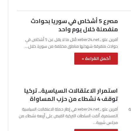
مصرع 5 أشخاص في سوريا بحوادث
منفصلة خلال يوم واحد
آفرين علو ـ xeber24.net قُتل ما لا يقل عن 5 أشخاص في
حوادث متفرقة شهدتها مناطق مختلفة من سوريا، خلال…
أكمل القراءة »
استمرار الاعتقالات السياسية.. تركيا
توقف 4 نشطاء من حزب المساواة
نة
آفرين علو ـ xeber24.net في إطار حملة الاعتقالات السياسية
المستمرة، ألقت السلطات التركية القبض على أربعة نشطاء من
مجلس شبيبة…