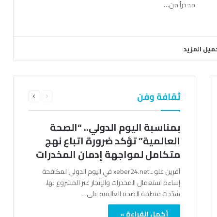
محذراً من…
ميل المزيد
السابقة
التالية
ثقافة وفن
الصفحة
الصفحة
بمناسبة اليوم الدولي.. “الصحة
العالمية” تؤكد ضرورة اتباع نهج
متكامل لمواجهة إدمان المخدرات
آفرين علو ـ xeber24.net في اليوم الدولي لمكافحة
إساءة استعمال المخدرات والإتجار غير المشروع بها،
شدّدت منظمة الصحة العالمية على…
أكمل القراءة »