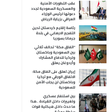
عقب التطورات الأمنية
والعسكرية السعودية تجدد
دعوتها لرئيس الوزراء
العراقي بزيارة الرياض
رئاسة إقليم كردستان تدين
التفجير الارهابي في بلدة
جرمانا بسوريا
“اتفاق مكة” تحالف ثلاثي
بين السعودية وباكستان
وتركيا للدفاع المشترك
وأردوغان يعلق
إيران تعلق على اتفاق مكة:
الاتفاق الورقي مع تركيا
وباكستان لن يجلب الأمن
للسعودية
بين استنفار عسكري
وتغييرات داخل القيادة ..هذا
ما حدث داخل هيكلية قوات
سلطة دمشق