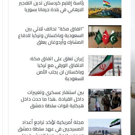
رئاسة إقليم كردستان تدين التفجير
الارهابي في بلدة جرمانا بسوريا
“اتفاق مكة” تحالف ثلاثي بين
السعودية وباكستان وتركيا للدفاع
المشترك وأردوغان يعلق
إيران تعلق على اتفاق مكة:
الاتفاق الورقي مع تركيا
وباكستان لن يجلب الأمن
للسعودية
بين استنفار عسكري وتغييرات
داخل القيادة ..هذا ما حدث داخل
هيكلية قوات سلطة دمشق
مجلة أمريكية تؤكد تراجع أعداد
المسيحيين في عهد سلطة دمشق