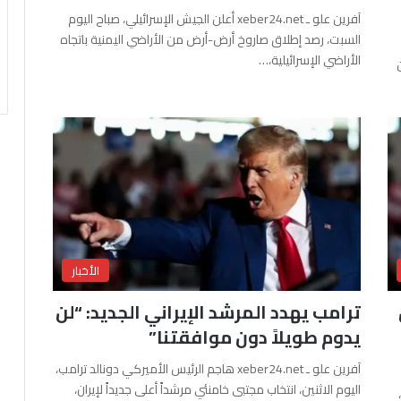
آفرين علو ـ xeber24.net أعلن الجيش الإسرائيلي، صباح اليوم
السبت، رصد إطلاق صاروخ أرض-أرض من الأراضي اليمنية باتجاه
الأراضي الإسرائيلية،…
الأخبار
ترامب يهدد المرشد الإيراني الجديد: “لن
يدوم طويلاً دون موافقتنا”
آفرين علو ـ xeber24.net هاجم الرئيس الأميركي دونالد ترامب،
اليوم الاثنين، انتخاب مجتبى خامنئي مرشداً أعلى جديداً لإيران،