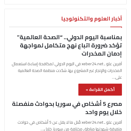
أخبار العلوم والتكنولوجيا
بمناسبة اليوم الدولي.. “الصحة العالمية”
تؤكد ضرورة اتباع نهج متكامل لمواجهة
إدمان المخدرات
آفرين علو ـ xeber24.net في اليوم الدولي لمكافحة إساءة استعمال
المخدرات والإتجار غير المشروع بها، شدّدت منظمة الصحة العالمية
على…
أكمل القراءة »
مصرع 5 أشخاص في سوريا بحوادث منفصلة
خلال يوم واحد
آفرين علو ـ xeber24.net قُتل ما لا يقل عن 5 أشخاص في حوادث
متفرقة شهدتها مناطق مختلفة من سوريا، خلال…