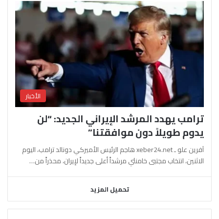
الأخبار
ترامب يهدد المرشد الإيراني الجديد: “لن
يدوم طويلاً دون موافقتنا”
آفرين علو ـ xeber24.net هاجم الرئيس الأميركي دونالد ترامب، اليوم
الاثنين، انتخاب مجتبى خامنئي مرشداً أعلى جديداً لإيران، محذراً من…
تحميل المزيد
السابقة
التالية