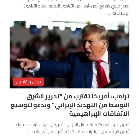
رصد إطلاق صاروخ أرض-أرض من الأراضي اليمنية باتجاه الأراضي
الإسرائيلية،…
دولي وإقليمي
ترامب: أمريكا تقترب من “تحرير الشرق
الأوسط من التهديد الإيراني” ويدعو لتوسيع
الاتفاقات الإبراهيمية
آفرين علو ـ xeber24.net قال الرئيس الأمريكي دونالد ترامب، مساء
أمس الجمعة، إن الولايات المتحدة باتت أقرب من أي وقت…