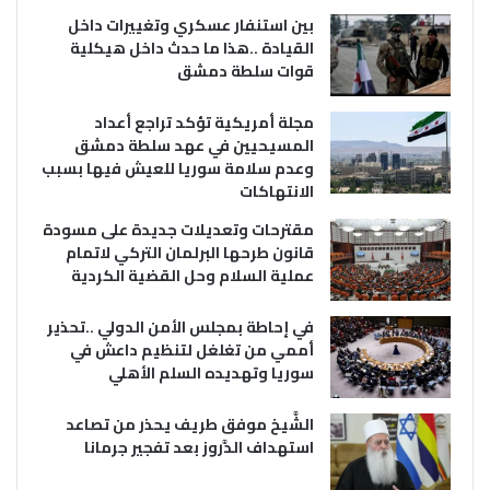
بين استنفار عسكري وتغييرات داخل
القيادة ..هذا ما حدث داخل هيكلية
قوات سلطة دمشق
مجلة أمريكية تؤكد تراجع أعداد
المسيحيين في عهد سلطة دمشق
وعدم سلامة سوريا للعيش فيها بسبب
الانتهاكات
مقترحات وتعديلات جديدة على مسودة
قانون طرحها البرلمان التركي لاتمام
عملية السلام وحل القضية الكردية
في إحاطة بمجلس الأمن الدولي ..تحذير
أممي من تغلغل لتنظيم داعش في
سوريا وتهديده السلم الأهلي
الشَّيخ موفق طريف يحذر من تصاعد
استهداف الدَّروز بعد تفجير جرمانا