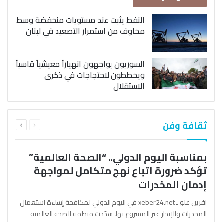
النفط يثبت عند مستويات منخفضة وسط
مخاوف من استمرار التصعيد في لبنان
السوريون يواجهون انهياراً معيشياً قاسياً
ويخططون لاحتجاجات في ذكرى
الاستقلال
السابقة
التالية
ثقافة وفن
الصفحة
الصفحة
بمناسبة اليوم الدولي.. “الصحة العالمية”
تؤكد ضرورة اتباع نهج متكامل لمواجهة
إدمان المخدرات
آفرين علو ـ xeber24.net في اليوم الدولي لمكافحة إساءة استعمال
المخدرات والإتجار غير المشروع بها، شدّدت منظمة الصحة العالمية