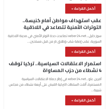
أكمل القراءة »
عقب استهداف مواطن أمام كنيسة..
التوترات الأمنية تتصاعد في اللاذقية
سوز خليل ـ xeber24.net تصاعدت حدة التوتر الأمني في مدينة اللاذقية
السورية، عقب إصابة شاب بإطلاق نار من قبل مسلحين…
أكمل القراءة »
استمرار الاعتقالات السياسية.. تركيا توقف
4 نشطاء من حزب المساواة
آفرين علو ـ xeber24.net في إطار حملة الاعتقالات السياسية
المستمرة، ألقت السلطات التركية القبض على أربعة نشطاء من مجلس
شبيبة…
أكمل القراءة »