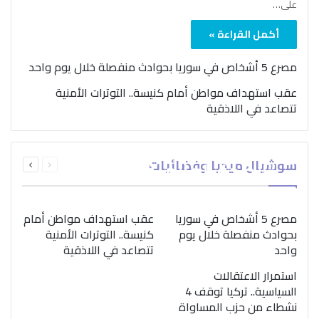
على…
أكمل القراءة »
مصرع 5 أشخاص في سوريا بحوادث منفصلة خلال يوم واحد
عقب استهداف مواطن أمام كنيسة.. التوترات الأمنية
تتصاعد في اللاذقية
بمناسبة اليوم الدولي..
السابقة
التالية
سوشيال ميديا وفضائيات
“الصحة العالمية” تؤكد
الصفحة
الصفحة
ضرورة اتباع نهج متكامل
لمواجهة إدمان المخدرات
مصرع 5 أشخاص في سوريا
عقب استهداف مواطن أمام
بحوادث منفصلة خلال يوم
كنيسة.. التوترات الأمنية
واحد
تتصاعد في اللاذقية
استمرار الاعتقالات
السياسية.. تركيا توقف 4
نشطاء من حزب المساواة