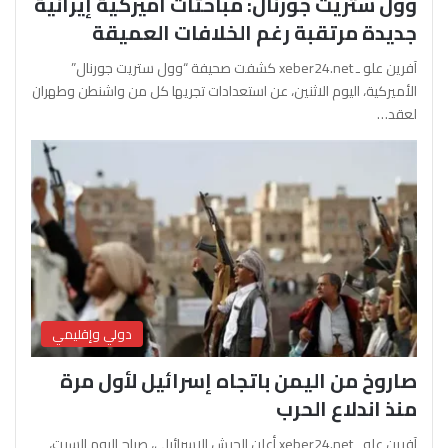
وول ستريت جورنال: مباحثات أميركية إيرانية
جديدة مرتقبة رغم الخلافات العميقة
آفرين علو ـ xeber24.net كشفت صحيفة “وول ستريت جورنال”
الأميركية، اليوم الاثنين، عن استعدادات تجريها كل من واشنطن وطهران
لعقد…
دولي وإقليمي
صاروخ من اليمن باتجاه إسرائيل لأول مرة
منذ اندلاع الحرب
آفرين علو ـ xeber24.net أعلن الجيش الإسرائيلي، صباح اليوم السبت،