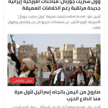
وول ستريت جورنال: مباحثات أميركية إيرانية
جديدة مرتقبة رغم الخلافات العميقة
آفرين علو ـ xeber24.net كشفت صحيفة “وول ستريت جورنال”
الأميركية، اليوم الاثنين، عن استعدادات تجريها كل من واشنطن وطهران
لعقد…
دولي وإقليمي
صاروخ من اليمن باتجاه إسرائيل لأول مرة
منذ اندلاع الحرب
آفرين علو ـ xeber24.net أعلن الجيش الإسرائيلي، صباح اليوم السبت،