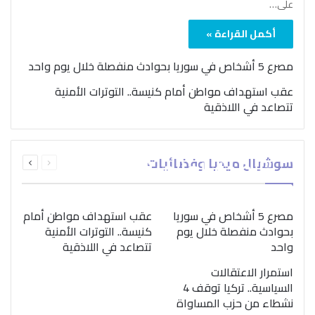
على…
أكمل القراءة »
مصرع 5 أشخاص في سوريا بحوادث منفصلة خلال يوم واحد
عقب استهداف مواطن أمام كنيسة.. التوترات الأمنية
تتصاعد في اللاذقية
بمناسبة اليوم الدولي..
السابقة
التالية
سوشيال ميديا وفضائيات
“الصحة العالمية” تؤكد
الصفحة
الصفحة
ضرورة اتباع نهج متكامل
لمواجهة إدمان المخدرات
مصرع 5 أشخاص في سوريا
عقب استهداف مواطن أمام
بحوادث منفصلة خلال يوم
كنيسة.. التوترات الأمنية
واحد
تتصاعد في اللاذقية
استمرار الاعتقالات
السياسية.. تركيا توقف 4
نشطاء من حزب المساواة