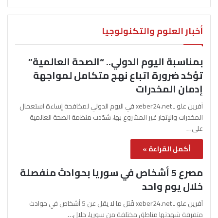
أخبار العلوم والتكنولوجيا
بمناسبة اليوم الدولي.. “الصحة العالمية”
تؤكد ضرورة اتباع نهج متكامل لمواجهة
إدمان المخدرات
آفرين علو ـ xeber24.net في اليوم الدولي لمكافحة إساءة استعمال
المخدرات والإتجار غير المشروع بها، شدّدت منظمة الصحة العالمية
على…
أكمل القراءة »
مصرع 5 أشخاص في سوريا بحوادث منفصلة
خلال يوم واحد
آفرين علو ـ xeber24.net قُتل ما لا يقل عن 5 أشخاص في حوادث
متفرقة شهدتها مناطق مختلفة من سوريا، خلال…