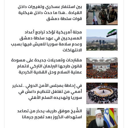
بين استنفار عسكري وتغييرات داخل
القيادة ..هذا ما حدث داخل هيكلية
قوات سلطة دمشق
مجلة أمريكية تؤكد تراجع أعداد
المسيحيين في عهد سلطة دمشق
وعدم سلامة سوريا للعيش فيها بسبب
الانتهاكات
مقترحات وتعديلات جديدة على مسودة
قانون طرحها البرلمان التركي لاتمام
عملية السلام وحل القضية الكردية
في إحاطة بمجلس الأمن الدولي ..تحذير
أممي من تغلغل لتنظيم داعش في
سوريا وتهديده السلم الأهلي
الشَّيخ موفق طريف يحذر من تصاعد
استهداف الدَّروز بعد تفجير جرمانا