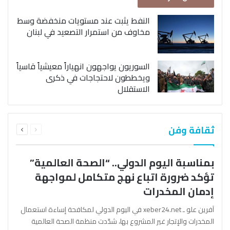
النفط يثبت عند مستويات منخفضة وسط
مخاوف من استمرار التصعيد في لبنان
السوريون يواجهون انهياراً معيشياً قاسياً
ويخططون لاحتجاجات في ذكرى
الاستقلال
السابقة
التالية
ثقافة وفن
الصفحة
الصفحة
بمناسبة اليوم الدولي.. “الصحة العالمية”
تؤكد ضرورة اتباع نهج متكامل لمواجهة
إدمان المخدرات
آفرين علو ـ xeber24.net في اليوم الدولي لمكافحة إساءة استعمال
المخدرات والإتجار غير المشروع بها، شدّدت منظمة الصحة العالمية