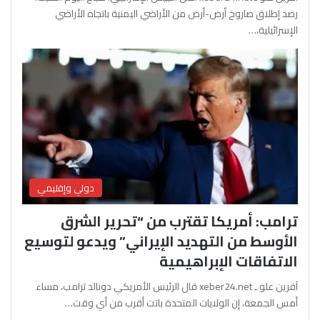
رصد إطلاق صاروخ أرض-أرض من الأراضي اليمنية باتجاه الأراضي
الإسرائيلية،…
دولي وإقليمي
ترامب: أمريكا تقترب من “تحرير الشرق
الأوسط من التهديد الإيراني” ويدعو لتوسيع
الاتفاقات الإبراهيمية
آفرين علو ـ xeber24.net قال الرئيس الأمريكي دونالد ترامب، مساء
أمس الجمعة، إن الولايات المتحدة باتت أقرب من أي وقت…