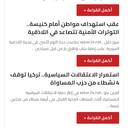
أكمل القراءة »
عقب استهداف مواطن أمام كنيسة..
التوترات الأمنية تتصاعد في اللاذقية
سوز خليل ـ xeber24.net تصاعدت حدة التوتر الأمني في مدينة اللاذقية
السورية، عقب إصابة شاب بإطلاق نار من قبل مسلحين…
أكمل القراءة »
استمرار الاعتقالات السياسية.. تركيا توقف
4 نشطاء من حزب المساواة
آفرين علو ـ xeber24.net في إطار حملة الاعتقالات السياسية
المستمرة، ألقت السلطات التركية القبض على أربعة نشطاء من مجلس
شبيبة…
أكمل القراءة »