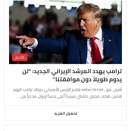
الأخبار
ترامب يهدد المرشد الإيراني الجديد: “لن
يدوم طويلاً دون موافقتنا”
آفرين علو ـ xeber24.net هاجم الرئيس الأميركي دونالد ترامب، اليوم
الاثنين، انتخاب مجتبى خامنئي مرشداً أعلى جديداً لإيران، محذراً من…
تحميل المزيد
السابقة
التالية