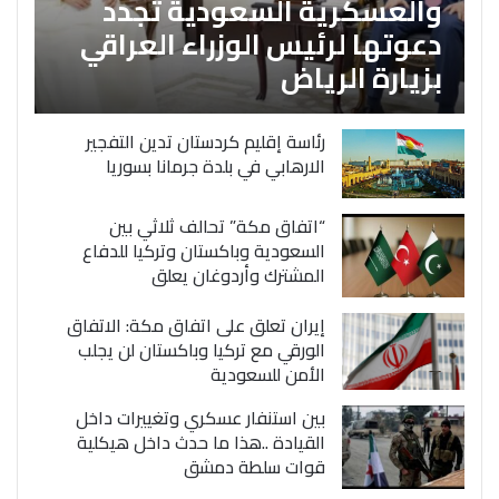
والعسكرية السعودية تجدد
دعوتها لرئيس الوزراء العراقي
بزيارة الرياض
رئاسة إقليم كردستان تدين التفجير
الارهابي في بلدة جرمانا بسوريا
“اتفاق مكة” تحالف ثلاثي بين
السعودية وباكستان وتركيا للدفاع
المشترك وأردوغان يعلق
إيران تعلق على اتفاق مكة: الاتفاق
الورقي مع تركيا وباكستان لن يجلب
الأمن للسعودية
بين استنفار عسكري وتغييرات داخل
القيادة ..هذا ما حدث داخل هيكلية
قوات سلطة دمشق