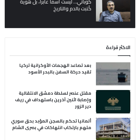
كوباني… ليست اسماً عابراً، بل هوية
كُتبت بالدم والتاريخ
الاكثر قراءة
بعد تصاعد الهجمات الأوكرانية تركيا
تقيد حركة السفن بالبحر الأسود
مقتل عنصر لسلطة دمشق الانتقالية
وإصابة اثنين آخرين باستهداف في ريف
دير الزور
ألمانيا تحكم بالسجن المؤبد بحق سوري
متهم بارتكاب انتهاكات في بصرى الشام