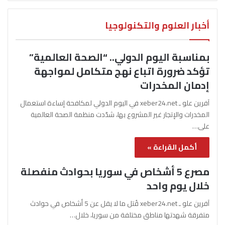
أخبار العلوم والتكنولوجيا
بمناسبة اليوم الدولي.. “الصحة العالمية”
تؤكد ضرورة اتباع نهج متكامل لمواجهة
إدمان المخدرات
آفرين علو ـ xeber24.net في اليوم الدولي لمكافحة إساءة استعمال
المخدرات والإتجار غير المشروع بها، شدّدت منظمة الصحة العالمية
على…
أكمل القراءة »
مصرع 5 أشخاص في سوريا بحوادث منفصلة
خلال يوم واحد
آفرين علو ـ xeber24.net قُتل ما لا يقل عن 5 أشخاص في حوادث
متفرقة شهدتها مناطق مختلفة من سوريا، خلال…