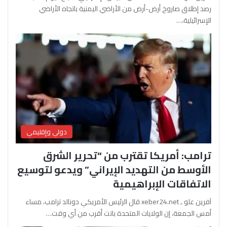
رصد إطلاق صاروخ أرض-أرض من الأراضي اليمنية باتجاه الأراضي
الإسرائيلية،…
دولي وإقليمي
ترامب: أمريكا تقترب من “تحرير الشرق
الأوسط من التهديد الإيراني” ويدعو لتوسيع
الاتفاقات الإبراهيمية
آفرين علو ـ xeber24.net قال الرئيس الأمريكي دونالد ترامب، مساء
أمس الجمعة، إن الولايات المتحدة باتت أقرب من أي وقت…