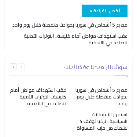
أكمل القراءة »
مصرع 5 أشخاص في سوريا بحوادث منفصلة خلال يوم واحد
عقب استهداف مواطن أمام كنيسة.. التوترات الأمنية
تتصاعد في اللاذقية
بمناسبة اليوم الدولي..
السابقة
التالية
سوشيال ميديا وفضائيات
“الصحة العالمية” تؤكد
الصفحة
الصفحة
ضرورة اتباع نهج متكامل
لمواجهة إدمان المخدرات
مصرع 5 أشخاص في سوريا
عقب استهداف مواطن أمام
بحوادث منفصلة خلال يوم
كنيسة.. التوترات الأمنية
واحد
تتصاعد في اللاذقية
استمرار الاعتقالات
السياسية.. تركيا توقف 4
نشطاء من حزب المساواة