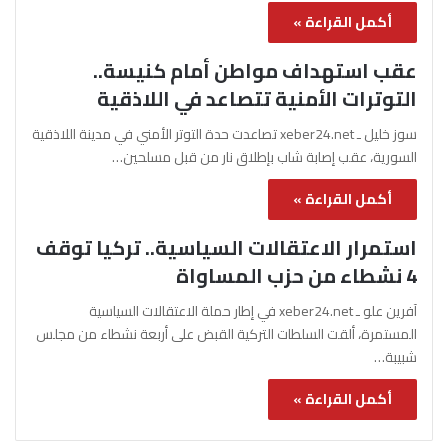
أكمل القراءة »
عقب استهداف مواطن أمام كنيسة..
التوترات الأمنية تتصاعد في اللاذقية
سوز خليل ـ xeber24.net تصاعدت حدة التوتر الأمني في مدينة اللاذقية
السورية، عقب إصابة شاب بإطلاق نار من قبل مسلحين…
أكمل القراءة »
استمرار الاعتقالات السياسية.. تركيا توقف
4 نشطاء من حزب المساواة
آفرين علو ـ xeber24.net في إطار حملة الاعتقالات السياسية
المستمرة، ألقت السلطات التركية القبض على أربعة نشطاء من مجلس
شبيبة…
أكمل القراءة »