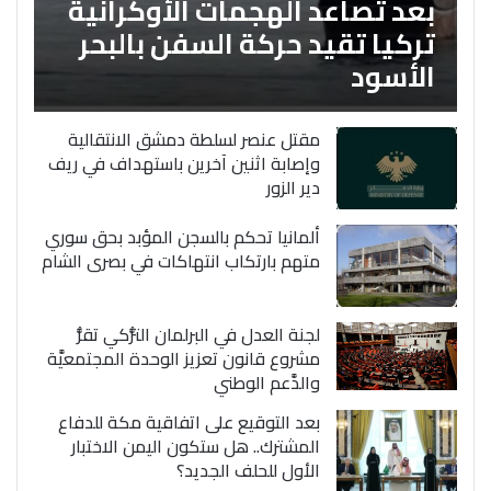
بعد تصاعد الهجمات الأوكرانية
تركيا تقيد حركة السفن بالبحر
الأسود
مقتل عنصر لسلطة دمشق الانتقالية
وإصابة اثنين آخرين باستهداف في ريف
دير الزور
ألمانيا تحكم بالسجن المؤبد بحق سوري
متهم بارتكاب انتهاكات في بصرى الشام
لجنة العدل في البرلمان التُّركي تقرُّ
مشروع قانون تعزيز الوحدة المجتمعيَّة
والدَّعم الوطني
بعد التوقيع على اتفاقية مكة للدفاع
المشترك.. هل ستكون اليمن الاختبار
الأول للحلف الجديد؟