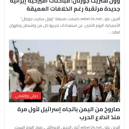
وول ستريت جورنال: مباحثات أميركية إيرانية
جديدة مرتقبة رغم الخلافات العميقة
آفرين علو ـ xeber24.net كشفت صحيفة “وول ستريت جورنال”
الأميركية، اليوم الاثنين، عن استعدادات تجريها كل من واشنطن وطهران
لعقد…
دولي وإقليمي
صاروخ من اليمن باتجاه إسرائيل لأول مرة
منذ اندلاع الحرب
آفرين علو ـ xeber24.net أعلن الجيش الإسرائيلي، صباح اليوم السبت،