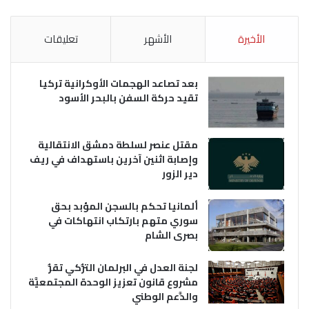
الأخيرة
الأشهر
تعليقات
بعد تصاعد الهجمات الأوكرانية تركيا
تقيد حركة السفن بالبحر الأسود
مقتل عنصر لسلطة دمشق الانتقالية
وإصابة اثنين آخرين باستهداف في ريف
دير الزور
ألمانيا تحكم بالسجن المؤبد بحق
سوري متهم بارتكاب انتهاكات في
بصرى الشام
لجنة العدل في البرلمان التُّركي تقرُّ
مشروع قانون تعزيز الوحدة المجتمعيَّة
والدَّعم الوطني