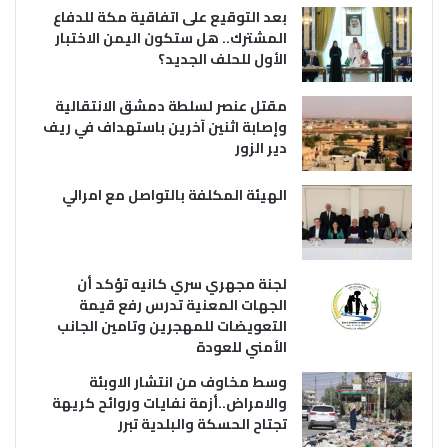
بعد التوقيع على اتفاقية مكة للدفاع
المشترك.. هل ستكون اليمن الاختبار
الأول للحلف الجديد؟
مقتل عنصر لسلطة دمشق الانتقالية
وإصابة اثنين آخرين باستهداف في ريف
دير الزور
الهيئة المكلفة بالتواصل مع امرالي
لجنة مجهري سري كانيه تؤكد أن
الجهات المعنية تدرس رفع قيمة
التعويضات للمهجرين وتامين الجانب
الأمني للعودة
وسط مخاوف من انتشار الاوبئة
والامراض..أزمة نفايات وروائح كريهة
تجتاح الحسكة والبلدية تبرر