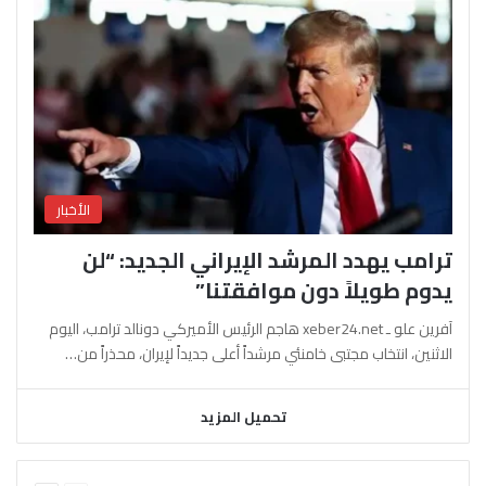
الأخبار
ترامب يهدد المرشد الإيراني الجديد: “لن
يدوم طويلاً دون موافقتنا”
آفرين علو ـ xeber24.net هاجم الرئيس الأميركي دونالد ترامب، اليوم
الاثنين، انتخاب مجتبى خامنئي مرشداً أعلى جديداً لإيران، محذراً من…
تحميل المزيد
السابقة
التالية