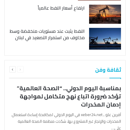
ارتفاع أسعار النفط عالمياً
النفط يثبت عند مستويات منخفضة وسط
مخاوف من استمرار التصعيد في لبنان
السابقة
التالية
ثقافة وفن
الصفحة
الصفحة
بمناسبة اليوم الدولي.. “الصحة العالمية”
تؤكد ضرورة اتباع نهج متكامل لمواجهة
إدمان المخدرات
آفرين علو ـ xeber24.net في اليوم الدولي لمكافحة إساءة استعمال
المخدرات والإتجار غير المشروع بها، شدّدت منظمة الصحة العالمية
على…