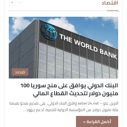
اقتصاد
الصفحة
الصفحة
اقتصاد
البنك الدولي يوافق على منح سوريا 100
مليون دولار لتحديث القطاع المالي
آفرين علو – xeber24.net وافق البنك الدولي، على تقديم منحةٍ بقيمة
مئة مليون دولار، من المؤسسة الدولية للتنمية، لدعم جهود…
أكمل القراءة »