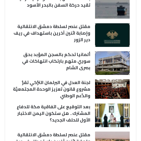
تقيد حركة السفن بالبحر الأسود
مقتل عنصر لسلطة دمشق الانتقالية
وإصابة اثنين آخرين باستهداف في ريف
دير الزور
ألمانيا تحكم بالسجن المؤبد بحق
سوري متهم بارتكاب انتهاكات في
بصرى الشام
لجنة العدل في البرلمان التُّركي تقرُّ
مشروع قانون تعزيز الوحدة المجتمعيَّة
والدَّعم الوطني
بعد التوقيع على اتفاقية مكة للدفاع
المشترك.. هل ستكون اليمن الاختبار
الأول للحلف الجديد؟
مقتل عنصر لسلطة دمشق الانتقالية