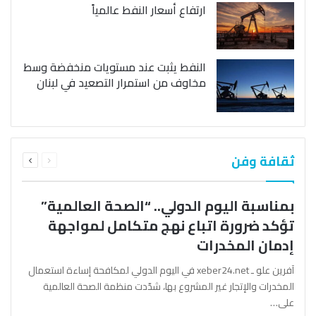
ارتفاع أسعار النفط عالمياً
النفط يثبت عند مستويات منخفضة وسط
مخاوف من استمرار التصعيد في لبنان
السابقة
التالية
ثقافة وفن
الصفحة
الصفحة
بمناسبة اليوم الدولي.. “الصحة العالمية”
تؤكد ضرورة اتباع نهج متكامل لمواجهة
إدمان المخدرات
آفرين علو ـ xeber24.net في اليوم الدولي لمكافحة إساءة استعمال
المخدرات والإتجار غير المشروع بها، شدّدت منظمة الصحة العالمية
على…