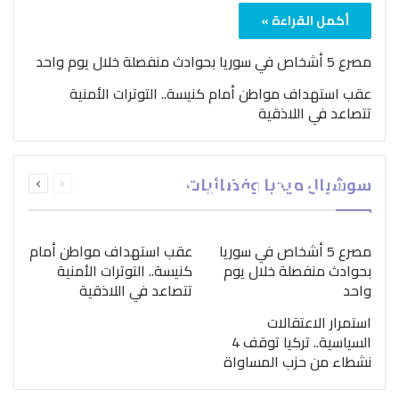
أكمل القراءة »
مصرع 5 أشخاص في سوريا بحوادث منفصلة خلال يوم واحد
عقب استهداف مواطن أمام كنيسة.. التوترات الأمنية
تتصاعد في اللاذقية
بمناسبة اليوم الدولي..
السابقة
التالية
سوشيال ميديا وفضائيات
“الصحة العالمية” تؤكد
الصفحة
الصفحة
ضرورة اتباع نهج متكامل
لمواجهة إدمان المخدرات
مصرع 5 أشخاص في سوريا
عقب استهداف مواطن أمام
بحوادث منفصلة خلال يوم
كنيسة.. التوترات الأمنية
واحد
تتصاعد في اللاذقية
استمرار الاعتقالات
السياسية.. تركيا توقف 4
نشطاء من حزب المساواة