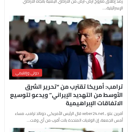
رصد إطلاق صاروخ أرض-أرض من الأراضي اليمنية باتجاه الأراضي
الإسرائيلية،…
دولي وإقليمي
ترامب: أمريكا تقترب من “تحرير الشرق
الأوسط من التهديد الإيراني” ويدعو لتوسيع
الاتفاقات الإبراهيمية
آفرين علو ـ xeber24.net قال الرئيس الأمريكي دونالد ترامب، مساء
أمس الجمعة، إن الولايات المتحدة باتت أقرب من أي وقت…