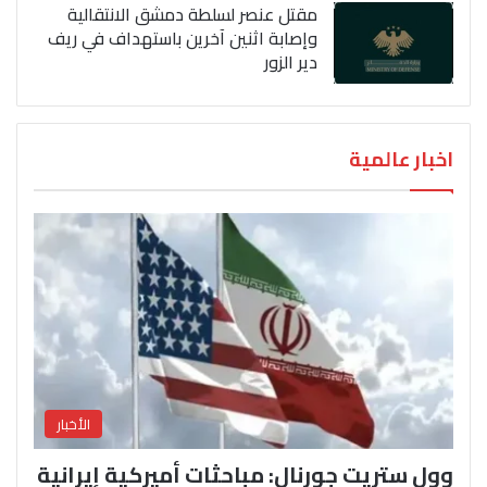
مقتل عنصر لسلطة دمشق الانتقالية
وإصابة اثنين آخرين باستهداف في ريف
دير الزور
اخبار عالمية
الأخبار
وول ستريت جورنال: مباحثات أميركية إيرانية