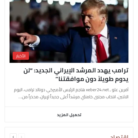
الأخبار
ترامب يهدد المرشد الإيراني الجديد: “لن
يدوم طويلاً دون موافقتنا”
آفرين علو ـ xeber24.net هاجم الرئيس الأميركي دونالد ترامب، اليوم
الاثنين، انتخاب مجتبى خامنئي مرشداً أعلى جديداً لإيران، محذراً من…
تحميل المزيد
السابقة
التالية
اقتصاد
الصفحة
الصفحة