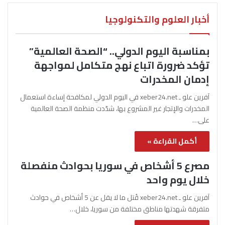
أخبار العلوم والتكنولوجيا
بمناسبة اليوم الدولي.. “الصحة العالمية”
تؤكد ضرورة اتباع نهج متكامل لمواجهة
إدمان المخدرات
آفرين علو ـ xeber24.net في اليوم الدولي لمكافحة إساءة استعمال
المخدرات والإتجار غير المشروع بها، شدّدت منظمة الصحة العالمية
على…
أكمل القراءة »
مصرع 5 أشخاص في سوريا بحوادث منفصلة
خلال يوم واحد
آفرين علو ـ xeber24.net قُتل ما لا يقل عن 5 أشخاص في حوادث
متفرقة شهدتها مناطق مختلفة من سوريا، خلال…