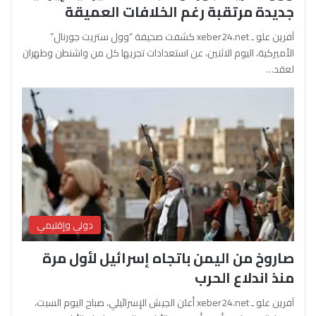
جديدة مرتقبة رغم الخلافات العميقة
آفرين علو ـ xeber24.net كشفت صحيفة “وول ستريت جورنال”
الأميركية، اليوم الاثنين، عن استعدادات تجريها كل من واشنطن وطهران
لعقد…
دولي وإقليمي
صاروخ من اليمن باتجاه إسرائيل لأول مرة
منذ اندلاع الحرب
آفرين علو ـ xeber24.net أعلن الجيش الإسرائيلي، صباح اليوم السبت،