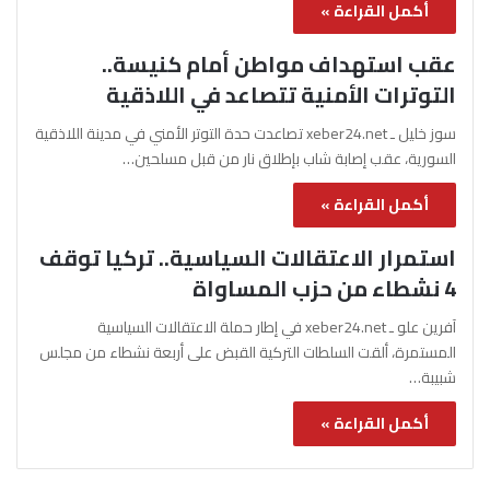
أكمل القراءة »
عقب استهداف مواطن أمام كنيسة..
التوترات الأمنية تتصاعد في اللاذقية
سوز خليل ـ xeber24.net تصاعدت حدة التوتر الأمني في مدينة اللاذقية
السورية، عقب إصابة شاب بإطلاق نار من قبل مسلحين…
أكمل القراءة »
استمرار الاعتقالات السياسية.. تركيا توقف
4 نشطاء من حزب المساواة
آفرين علو ـ xeber24.net في إطار حملة الاعتقالات السياسية
المستمرة، ألقت السلطات التركية القبض على أربعة نشطاء من مجلس
شبيبة…
أكمل القراءة »