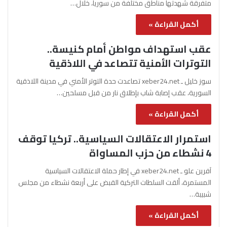
متفرقة شهدتها مناطق مختلفة من سوريا، خلال…
أكمل القراءة »
عقب استهداف مواطن أمام كنيسة..
التوترات الأمنية تتصاعد في اللاذقية
سوز خليل ـ xeber24.net تصاعدت حدة التوتر الأمني في مدينة اللاذقية
السورية، عقب إصابة شاب بإطلاق نار من قبل مسلحين…
أكمل القراءة »
استمرار الاعتقالات السياسية.. تركيا توقف
4 نشطاء من حزب المساواة
آفرين علو ـ xeber24.net في إطار حملة الاعتقالات السياسية
المستمرة، ألقت السلطات التركية القبض على أربعة نشطاء من مجلس
شبيبة…
أكمل القراءة »