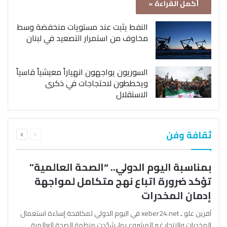
أكمل القراءة »
النفط يثبت عند مستويات منخفضة وسط
مخاوف من استمرار التصعيد في لبنان
السوريون يواجهون انهياراً معيشياً قاسياً
ويخططون لاحتجاجات في ذكرى
الاستقلال
السابقة
التالية
ثقافة وفن
الصفحة
الصفحة
بمناسبة اليوم الدولي.. “الصحة العالمية”
تؤكد ضرورة اتباع نهج متكامل لمواجهة
إدمان المخدرات
آفرين علو ـ xeber24.net في اليوم الدولي لمكافحة إساءة استعمال
المخدرات والإتجار غير المشروع بها، شدّدت منظمة الصحة العالمية