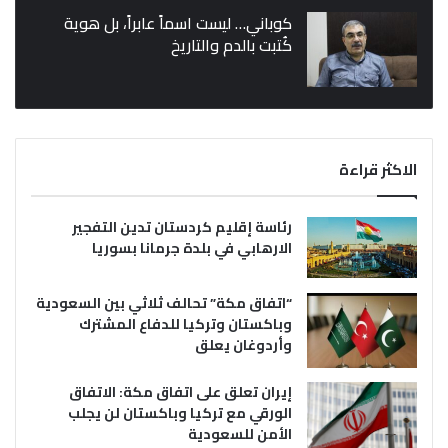
كوباني… ليست اسماً عابراً، بل هوية
كُتبت بالدم والتاريخ
الاكثر قراءة
رئاسة إقليم كردستان تدين التفجير
الارهابي في بلدة جرمانا بسوريا
“اتفاق مكة” تحالف ثلاثي بين السعودية
وباكستان وتركيا للدفاع المشترك
وأردوغان يعلق
إيران تعلق على اتفاق مكة: الاتفاق
الورقي مع تركيا وباكستان لن يجلب
الأمن للسعودية