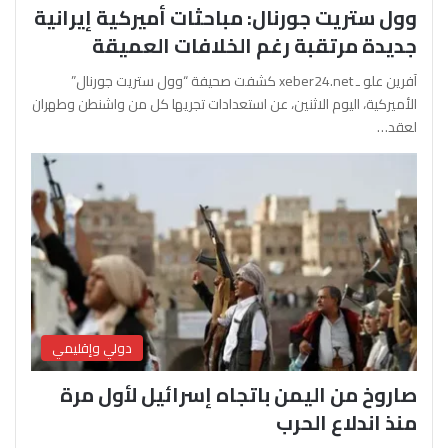
وول ستريت جورنال: مباحثات أميركية إيرانية
جديدة مرتقبة رغم الخلافات العميقة
آفرين علو ـ xeber24.net كشفت صحيفة “وول ستريت جورنال”
الأميركية، اليوم الاثنين، عن استعدادات تجريها كل من واشنطن وطهران
لعقد…
دولي وإقليمي
صاروخ من اليمن باتجاه إسرائيل لأول مرة
منذ اندلاع الحرب