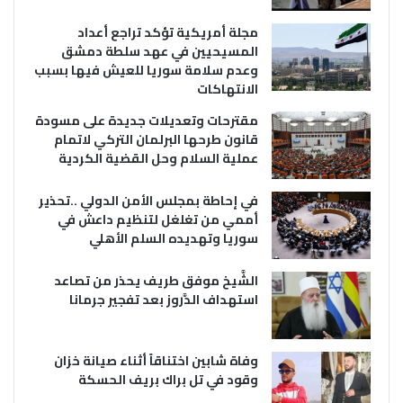
مجلة أمريكية تؤكد تراجع أعداد
المسيحيين في عهد سلطة دمشق
وعدم سلامة سوريا للعيش فيها بسبب
الانتهاكات
مقترحات وتعديلات جديدة على مسودة
قانون طرحها البرلمان التركي لاتمام
عملية السلام وحل القضية الكردية
في إحاطة بمجلس الأمن الدولي ..تحذير
أممي من تغلغل لتنظيم داعش في
سوريا وتهديده السلم الأهلي
الشَّيخ موفق طريف يحذر من تصاعد
استهداف الدَّروز بعد تفجير جرمانا
وفاة شابين اختناقاً أثناء صيانة خزان
وقود في تل براك بريف الحسكة