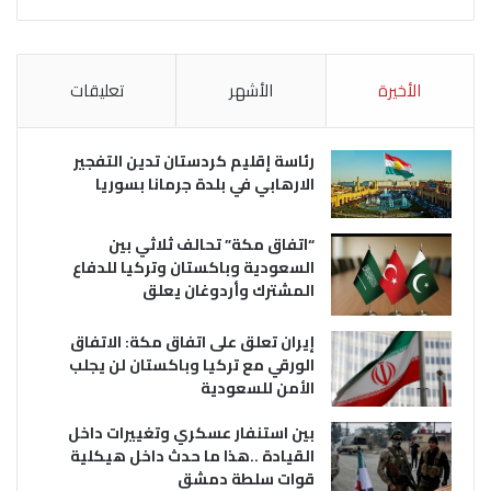
الأخيرة
الأشهر
تعليقات
رئاسة إقليم كردستان تدين التفجير
الارهابي في بلدة جرمانا بسوريا
“اتفاق مكة” تحالف ثلاثي بين
السعودية وباكستان وتركيا للدفاع
المشترك وأردوغان يعلق
إيران تعلق على اتفاق مكة: الاتفاق
الورقي مع تركيا وباكستان لن يجلب
الأمن للسعودية
بين استنفار عسكري وتغييرات داخل
القيادة ..هذا ما حدث داخل هيكلية
قوات سلطة دمشق