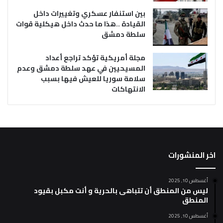
بين استنفار عسكري وتغييرات داخل
القيادة ..هذا ما حدث داخل هيكلية قوات
سلطة دمشق
مجلة أمريكية تؤكد تراجع أعداد
المسيحيين في عهد سلطة دمشق وعدم
سلامة سوريا للعيش فيها بسبب
الانتهاكات
اخر المنشورات
أغسطس 10, 2025
ليس من المنطق أن تتباهى بالحرية و أنت مكبل بقيود
المنطق
أغسطس 10, 2025