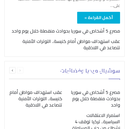
على…
أكمل القراءة »
مصرع 5 أشخاص في سوريا بحوادث منفصلة خلال يوم واحد
عقب استهداف مواطن أمام كنيسة.. التوترات الأمنية
تتصاعد في اللاذقية
بمناسبة اليوم الدولي..
السابقة
التالية
سوشيال ميديا وفضائيات
“الصحة العالمية” تؤكد
الصفحة
الصفحة
ضرورة اتباع نهج متكامل
لمواجهة إدمان المخدرات
مصرع 5 أشخاص في سوريا
عقب استهداف مواطن أمام
بحوادث منفصلة خلال يوم
كنيسة.. التوترات الأمنية
واحد
تتصاعد في اللاذقية
استمرار الاعتقالات
السياسية.. تركيا توقف 4
نشطاء من حزب المساواة