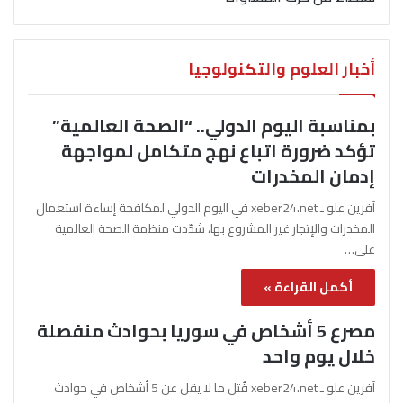
أخبار العلوم والتكنولوجيا
بمناسبة اليوم الدولي.. “الصحة العالمية”
تؤكد ضرورة اتباع نهج متكامل لمواجهة
إدمان المخدرات
آفرين علو ـ xeber24.net في اليوم الدولي لمكافحة إساءة استعمال
المخدرات والإتجار غير المشروع بها، شدّدت منظمة الصحة العالمية
على…
أكمل القراءة »
مصرع 5 أشخاص في سوريا بحوادث منفصلة
خلال يوم واحد
آفرين علو ـ xeber24.net قُتل ما لا يقل عن 5 أشخاص في حوادث