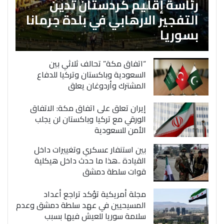
رئاسة إقليم كردستان تدين
التفجير الارهابي في بلدة جرمانا
بسوريا
“اتفاق مكة” تحالف ثلاثي بين
السعودية وباكستان وتركيا للدفاع
المشترك وأردوغان يعلق
إيران تعلق على اتفاق مكة: الاتفاق
الورقي مع تركيا وباكستان لن يجلب
الأمن للسعودية
بين استنفار عسكري وتغييرات داخل
القيادة ..هذا ما حدث داخل هيكلية
قوات سلطة دمشق
مجلة أمريكية تؤكد تراجع أعداد
المسيحيين في عهد سلطة دمشق وعدم
سلامة سوريا للعيش فيها بسبب