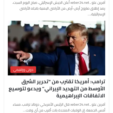
آفرين علو ـ xeber24.net أعلن الجيش الإسرائيلي، صباح اليوم السبت،
رصد إطلاق صاروخ أرض-أرض من الأراضي اليمنية باتجاه الأراضي
الإسرائيلية،…
دولي وإقليمي
ترامب: أمريكا تقترب من “تحرير الشرق
الأوسط من التهديد الإيراني” ويدعو لتوسيع
الاتفاقات الإبراهيمية
آفرين علو ـ xeber24.net قال الرئيس الأمريكي دونالد ترامب، مساء
أمس الجمعة، إن الولايات المتحدة باتت أقرب من أي وقت…