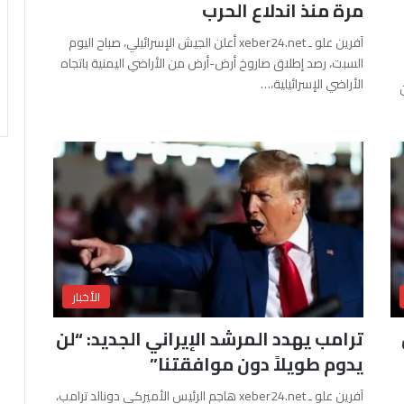
مرة منذ اندلاع الحرب
آفرين علو ـ xeber24.net أعلن الجيش الإسرائيلي، صباح اليوم
السبت، رصد إطلاق صاروخ أرض-أرض من الأراضي اليمنية باتجاه
الأراضي الإسرائيلية،…
الأخبار
ترامب يهدد المرشد الإيراني الجديد: “لن
يدوم طويلاً دون موافقتنا”
آفرين علو ـ xeber24.net هاجم الرئيس الأميركي دونالد ترامب،