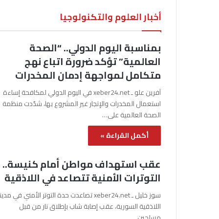
أخبار العلوم والتكنولوجيا
بمناسبة اليوم الدولي.. “الصحة
العالمية” تؤكد ضرورة اتباع نهج
متكامل لمواجهة إدمان المخدرات
آفرين علو ـ xeber24.net في اليوم الدولي لمكافحة إساءة
استعمال المخدرات والإتجار غير المشروع بها، شدّدت منظمة
الصحة العالمية على…
أكمل القراءة »
عقب استهداف مواطن أمام كنيسة..
التوترات الأمنية تتصاعد في اللاذقية
سوز خليل ـ xeber24.net تصاعدت حدة التوتر الأمني في مدي
اللاذقية السورية، عقب إصابة شاب بإطلاق نار من قبل
مسلحين…