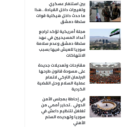
بين استنفار عسكري
وتغييرات داخل القيادة ..هذا
ما حدث داخل هيكلية قوات
سلطة دمشق
مجلة أمريكية تؤكد تراجع
أعداد المسيحيين في عهد
سلطة دمشق وعدم سلامة
سوريا للعيش فيها بسبب
الانتهاكات
مقترحات وتعديلات جديدة
على مسودة قانون طرحها
البرلمان التركي لاتمام
عملية السلام وحل القضية
الكردية
في إحاطة بمجلس الأمن
الدولي ..تحذير أممي من
تغلغل لتنظيم داعش في
سوريا وتهديده السلم
الأهلي