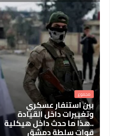
مجموع
بين استنفار عسكري
وتغييرات داخل القيادة
..هذا ما حدث داخل هيكلية
قوات سلطة دمشق