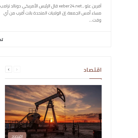
آفرين علو ـ xeber24.net قال الرئيس الأمريكي دونالد ترامب،
مساء أمس الجمعة، إن الولايات المتحدة باتت أقرب من أي
وقت…
تح
السابقة
التالية
اقتصاد
الصفحة
الصفحة
اقتصاد