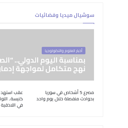
سوشيال ميديا وفضائيات
أخبار العلوم والتكنولوجيا
بمناسبة اليوم الدولي.. “الص
نهج متكامل لمواجهة إدمان
مصرع 5 أشخاص في سوريا
عقب استهدا
بحوادث منفصلة خلال يوم واحد
كنيسة.. التوت
في اللاذقية