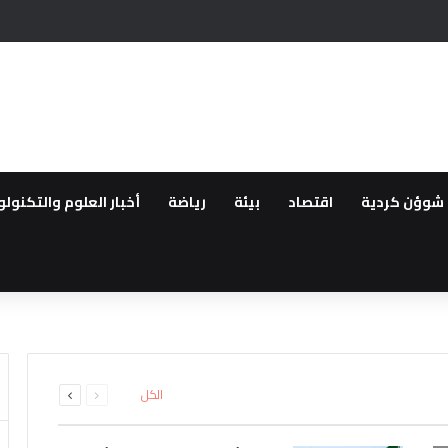
يحيين في عهد سلطة دمشق وعدم سلامة سوريا للعيش فيها بسبب الانتهاكات
شوؤن كردية
اقتصاد
بيئة
رياضة
أخبار العلوم والتكنولو
طقة..القوات العراقية ترفع الجا
لعودة ..مهجروا سري كانية ينظمو
16 بين قتيل وجريح
لمقدمة لأهالي عفرين
اشتباه بانتمائهما إلى تنظيم داعش
ء صيانة خزان وقود في تل براك بري
السابقة
التالية
الكل
الصفحة
الصفحة