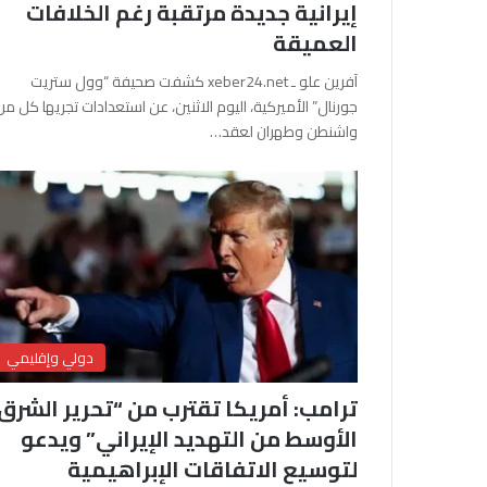
إيرانية جديدة مرتقبة رغم الخلافات
العميقة
آفرين علو ـ xeber24.net كشفت صحيفة “وول ستريت
جورنال” الأميركية، اليوم الاثنين، عن استعدادات تجريها كل من
واشنطن وطهران لعقد…
دولي وإقليمي
ترامب: أمريكا تقترب من “تحرير الشرق
الأوسط من التهديد الإيراني” ويدعو
لتوسيع الاتفاقات الإبراهيمية