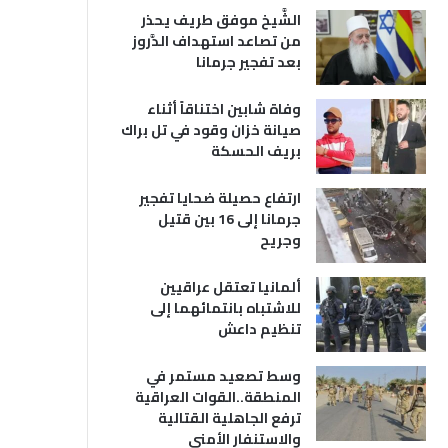
الشَّيخ موفق طريف يحذر
من تصاعد استهداف الدَّروز
بعد تفجير جرمانا
وفاة شابين اختناقاً أثناء
صيانة خزان وقود في تل براك
بريف الحسكة
ارتفاع حصيلة ضحايا تفجير
جرمانا إلى 16 بين قتيل
وجريح
ألمانيا تعتقل عراقيين
للاشتباه بانتمائهما إلى
تنظيم داعش
وسط تصعيد مستمر في
المنطقة..القوات العراقية
ترفع الجاهلية القتالية
والاستنفار الأمني