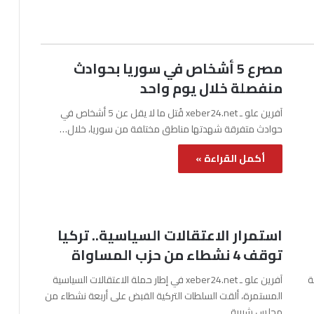
مصرع 5 أشخاص في سوريا بحوادث
منفصلة خلال يوم واحد
آفرين علو ـ xeber24.net قُتل ما لا يقل عن 5 أشخاص في
حوادث متفرقة شهدتها مناطق مختلفة من سوريا، خلال…
أكمل القراءة »
استمرار الاعتقالات السياسية.. تركيا
توقف 4 نشطاء من حزب المساواة
نة
آفرين علو ـ xeber24.net في إطار حملة الاعتقالات السياسية
المستمرة، ألقت السلطات التركية القبض على أربعة نشطاء من
مجلس شبيبة…