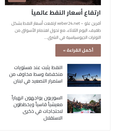
ارتفاع أسعار النفط عالمياً
آفرين علو – xeber24.net ارتفعت أسعار النفط بشكل
طفيف، اليوم الثلاثاء، مع تحول اهتمام الأسواق من
التوترات الجيوسياسية في الشرق…
أكمل القراءة »
النفط يثبت عند مستويات
منخفضة وسط مخاوف من
استمرار التصعيد في لبنان
السوريون يواجهون انهياراً
معيشياً قاسياً ويخططون
لاحتجاجات في ذكرى
الاستقلال