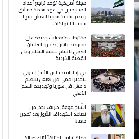
مجلة أمريكية تؤكد تراجع أعداد
المسيحيين في عهد سلطة دمشق
وعدم سلامة سوريا للعيش فيها
بسبب الانتهاكات
مقترحات وتعديلات جديدة على
مسودة قانون طرحها البرلمان
التركي لاتمام عملية السلام وحل
القضية الكردية
في إحاطة بمجلس الأمن الدولي
..تحذير أممي من تغلغل لتنظيم
داعش في سوريا وتهديده السلم
الأهلي
الشَّيخ موفق طريف يحذر من
تصاعد استهداف الدَّروز بعد تفجير
جرمانا
وفاة شابين اختناقاً أثناء صيانة