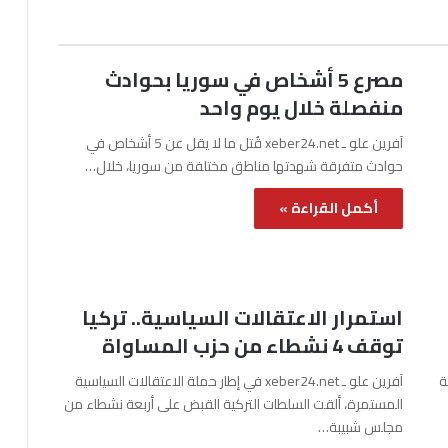
مصرع 5 أشخاص في سوريا بحوادث
منفصلة خلال يوم واحد
آفرين علو ـ xeber24.net قُتل ما لا يقل عن 5 أشخاص في
حوادث متفرقة شهدتها مناطق مختلفة من سوريا، خلال…
أكمل القراءة »
استمرار الاعتقالات السياسية.. تركيا
توقف 4 نشطاء من حزب المساواة
نة
آفرين علو ـ xeber24.net في إطار حملة الاعتقالات السياسية
المستمرة، ألقت السلطات التركية القبض على أربعة نشطاء من
مجلس شبيبة…