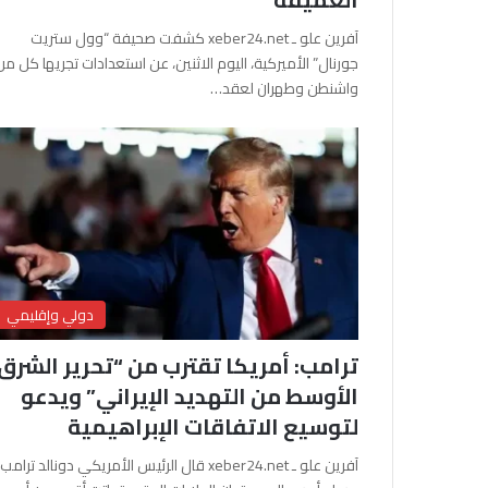
آفرين علو ـ xeber24.net كشفت صحيفة “وول ستريت
جورنال” الأميركية، اليوم الاثنين، عن استعدادات تجريها كل من
واشنطن وطهران لعقد…
دولي وإقليمي
ترامب: أمريكا تقترب من “تحرير الشرق
الأوسط من التهديد الإيراني” ويدعو
لتوسيع الاتفاقات الإبراهيمية
آفرين علو ـ xeber24.net قال الرئيس الأمريكي دونالد ترامب،