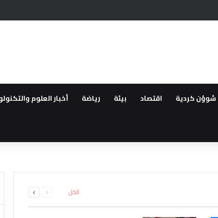
 أمام مرشح المعارضة التركية
شوؤن كردية
اقتصاد
بيئة
رياضة
أخبار العلوم والتكنولو
انية تركيا تقيد حركة السفن بالبح
فاتي حمص وبانياس بسبب الخدم
انتقالية وإصابة اثنين آخرين باس
السابقة
التالية
الكل
الصفحة
الصفحة