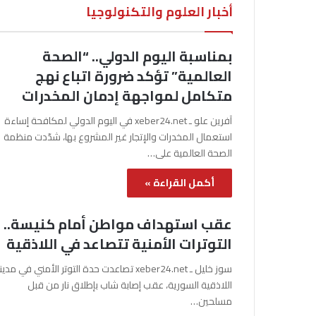
أخبار العلوم والتكنولوجيا
بمناسبة اليوم الدولي.. “الصحة
العالمية” تؤكد ضرورة اتباع نهج
متكامل لمواجهة إدمان المخدرات
آفرين علو ـ xeber24.net في اليوم الدولي لمكافحة إساءة
استعمال المخدرات والإتجار غير المشروع بها، شدّدت منظمة
الصحة العالمية على…
أكمل القراءة »
عقب استهداف مواطن أمام كنيسة..
التوترات الأمنية تتصاعد في اللاذقية
سوز خليل ـ xeber24.net تصاعدت حدة التوتر الأمني في مدي
اللاذقية السورية، عقب إصابة شاب بإطلاق نار من قبل
مسلحين…