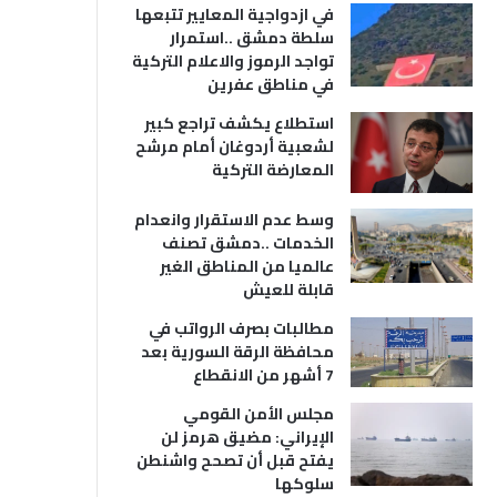
في ازدواجية المعايير تتبعها
سلطة دمشق ..استمرار
تواجد الرموز والاعلام التركية
في مناطق عفرين
استطلاع يكشف تراجع كبير
لشعبية أردوغان أمام مرشح
المعارضة التركية
وسط عدم الاستقرار وانعدام
الخدمات ..دمشق تصنف
عالميا من المناطق الغير
قابلة للعيش
مطالبات بصرف الرواتب في
محافظة الرقة السورية بعد
7 أشهر من الانقطاع
مجلس الأمن القومي
الإيراني: مضيق هرمز لن
يفتح قبل أن تصحح واشنطن
سلوكها