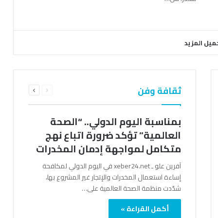
ميل المزيد
السابقة
التالية
ثقافة وفن
الصفحة
الصفحة
بمناسبة اليوم الدولي.. “الصحة
العالمية” تؤكد ضرورة اتباع نهج
متكامل لمواجهة إدمان المخدرات
آفرين علو ـ xeber24.net في اليوم الدولي لمكافحة
إساءة استعمال المخدرات والإتجار غير المشروع بها،
شدّدت منظمة الصحة العالمية على…
أكمل القراءة »