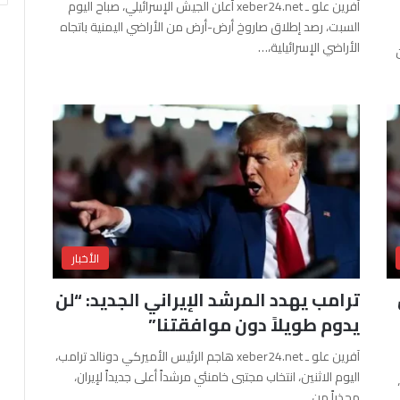
آفرين علو ـ xeber24.net أعلن الجيش الإسرائيلي، صباح اليوم
السبت، رصد إطلاق صاروخ أرض-أرض من الأراضي اليمنية باتجاه
الأراضي الإسرائيلية،…
الأخبار
ترامب يهدد المرشد الإيراني الجديد: “لن
يدوم طويلاً دون موافقتنا”
آفرين علو ـ xeber24.net هاجم الرئيس الأميركي دونالد ترامب،
اليوم الاثنين، انتخاب مجتبى خامنئي مرشداً أعلى جديداً لإيران،
محذراً من…