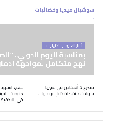
سوشيال ميديا وفضائيات
أخبار العلوم والتكنولوجيا
بمناسبة اليوم الدولي.. “الص
نهج متكامل لمواجهة إدمان
مصرع 5 أشخاص في سوريا
عقب استهدا
بحوادث منفصلة خلال يوم واحد
كنيسة.. التوت
في اللاذقية