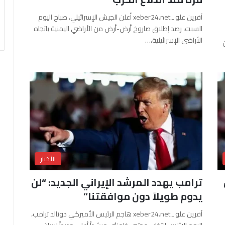
آفرين علو ـ xeber24.net أعلن الجيش الإسرائيلي، صباح اليوم
السبت، رصد إطلاق صاروخ أرض-أرض من الأراضي اليمنية باتجاه
الأراضي الإسرائيلية،…
الأخبار
ترامب يهدد المرشد الإيراني الجديد: “لن
يدوم طويلاً دون موافقتنا”
آفرين علو ـ xeber24.net هاجم الرئيس الأميركي دونالد ترامب،