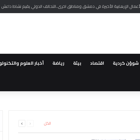
عمال الإرهابية الأخيرة في دمشق ومناطق اخرى..التحالف الدولي يقيم نشاط داعش
شوؤن كردية
اقتصاد
بيئة
رياضة
أخبار العلوم والتكنولو
لعسكرية السعودية تجدد دعوتها لر
لتحديث القطاع المالي
 التفجير الارهابي في بلدة جرمانا 
. إصابة أربعة أشخاص بجروح في ر
لاثة سوريين بتهمة قيادة شبكات ت
السابقة
التالية
الكل
الصفحة
الصفحة