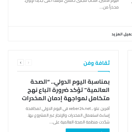
اليوم الاثنين، انتخاب مجتبى خامنئي مرشداً أعلى جديداً لإيران،
محذراً من…
ميل المزيد
السابقة
التالية
ثقافة وفن
الصفحة
الصفحة
بمناسبة اليوم الدولي.. “الصحة
العالمية” تؤكد ضرورة اتباع نهج
متكامل لمواجهة إدمان المخدرات
آفرين علو ـ xeber24.net في اليوم الدولي لمكافحة
إساءة استعمال المخدرات والإتجار غير المشروع بها،
شدّدت منظمة الصحة العالمية على…