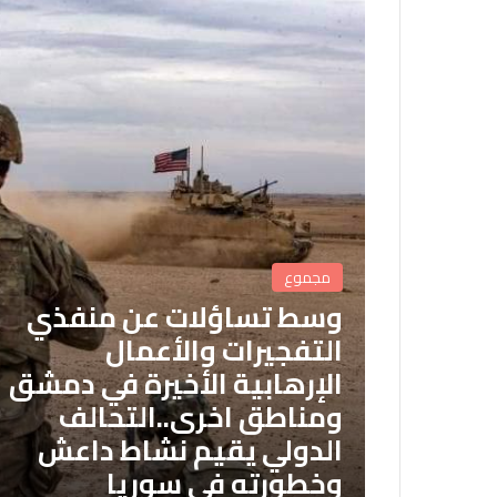
مجموع
وسط تساؤلات عن منفذي
التفجيرات والأعمال
الإرهابية الأخيرة في دمشق
ومناطق اخرى..التحالف
الدولي يقيم نشاط داعش
وخطورته في سوريا