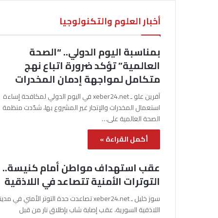
أخبار العلوم والتكنولوجيا
بمناسبة اليوم الدولي.. “الصحة
العالمية” تؤكد ضرورة اتباع نهج
متكامل لمواجهة إدمان المخدرات
آفرين علو ـ xeber24.net في اليوم الدولي لمكافحة إساءة
استعمال المخدرات والإتجار غير المشروع بها، شدّدت منظمة
الصحة العالمية على…
أكمل القراءة »
عقب استهداف مواطن أمام كنيسة..
التوترات الأمنية تتصاعد في اللاذقية
سوز خليل ـ xeber24.net تصاعدت حدة التوتر الأمني في مدي
اللاذقية السورية، عقب إصابة شاب بإطلاق نار من قبل