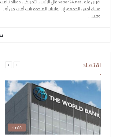
آفرين علو ـ xeber24.net قال الرئيس الأمريكي دونالد ترامب،
مساء أمس الجمعة، إن الولايات المتحدة باتت أقرب من أي
وقت…
تح
السابقة
التالية
اقتصاد
الصفحة
الصفحة
اقتصاد