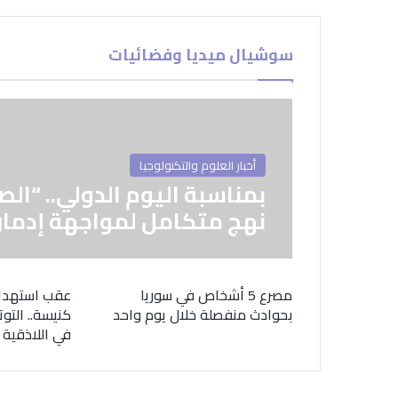
سوشيال ميديا وفضائيات
أخبار العلوم والتكنولوجيا
بمناسبة اليوم الدولي.. “الص
نهج متكامل لمواجهة إدمان
مصرع 5 أشخاص في سوريا
عقب استهدا
بحوادث منفصلة خلال يوم واحد
كنيسة.. التوت
في اللاذقية