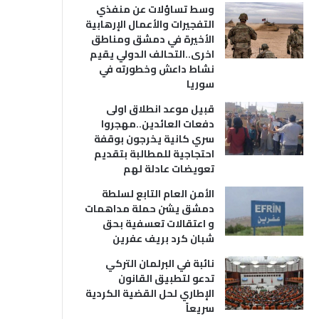
وسط تساؤلات عن منفذي
التفجيرات والأعمال الإرهابية
الأخيرة في دمشق ومناطق
اخرى..التحالف الدولي يقيم
نشاط داعش وخطورته في
سوريا
قبيل موعد انطلاق اولى
دفعات العائدين..مهجروا
سري كانية يخرجون بوقفة
احتجاجية للمطالبة بتقديم
تعويضات عادلة لهم
الأمن العام التابع لسلطة
دمشق يشن حملة مداهمات
و اعتقالات تعسفية بحق
شبان كرد بريف عفرين
نائبة في البرلمان التركي
تدعو لتطبيق القانون
الإطاري لحل القضية الكردية
سريعاً