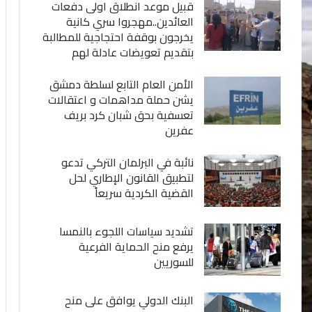
قبيل موعد انطلاق اولى دفعات
العائدين..مهجروا سري كانية
يخرجون بوقفة احتجاجية للمطالبة
بتقديم تعويضات عادلة لهم
الأمن العام التابع لسلطة دمشق
يشن حملة مداهمات و اعتقالات
تعسفية بحق شبان كرد بريف
عفرين
نائبة في البرلمان التركي تدعو
لتطبيق القانون الإطاري لحل
القضية الكردية سريعاً
تشديد سياسات اللجوء بالنمسا
يرفع منح الحماية الفرعية
للسوريين
البنك الدولي يوافق على منح