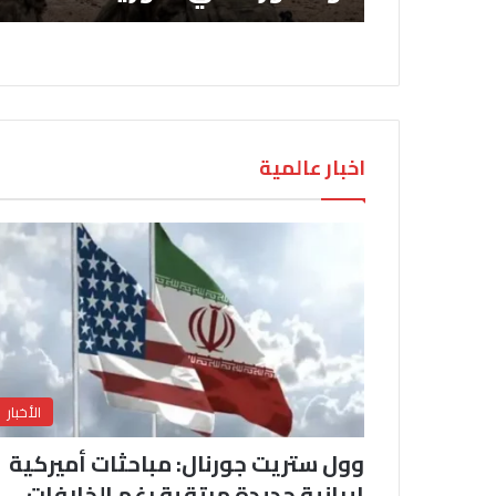
اخبار عالمية
الأخبار
وول ستريت جورنال: مباحثات أميركية
إيرانية جديدة مرتقبة رغم الخلافات