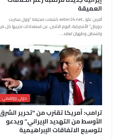
العميقة
آفرين علو ـ xeber24.net كشفت صحيفة “وول ستريت
جورنال” الأميركية، اليوم الاثنين، عن استعدادات تجريها كل من
واشنطن وطهران لعقد…
دولي وإقليمي
ترامب: أمريكا تقترب من “تحرير الشرق
الأوسط من التهديد الإيراني” ويدعو
لتوسيع الاتفاقات الإبراهيمية