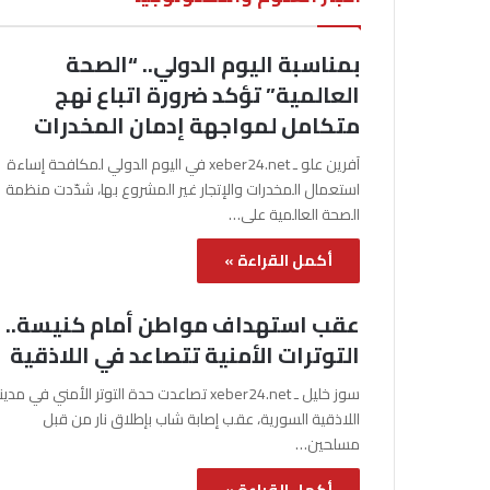
بمناسبة اليوم الدولي.. “الصحة
العالمية” تؤكد ضرورة اتباع نهج
متكامل لمواجهة إدمان المخدرات
آفرين علو ـ xeber24.net في اليوم الدولي لمكافحة إساءة
استعمال المخدرات والإتجار غير المشروع بها، شدّدت منظمة
الصحة العالمية على…
أكمل القراءة »
عقب استهداف مواطن أمام كنيسة..
التوترات الأمنية تتصاعد في اللاذقية
سوز خليل ـ xeber24.net تصاعدت حدة التوتر الأمني في مدي
اللاذقية السورية، عقب إصابة شاب بإطلاق نار من قبل
مسلحين…
أكمل القراءة »