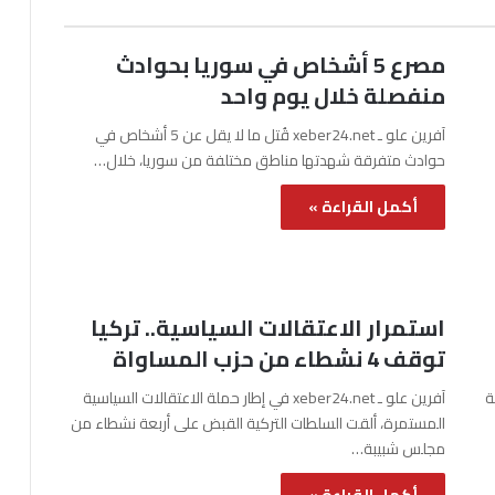
مصرع 5 أشخاص في سوريا بحوادث
منفصلة خلال يوم واحد
آفرين علو ـ xeber24.net قُتل ما لا يقل عن 5 أشخاص في
حوادث متفرقة شهدتها مناطق مختلفة من سوريا، خلال…
أكمل القراءة »
استمرار الاعتقالات السياسية.. تركيا
توقف 4 نشطاء من حزب المساواة
نة
آفرين علو ـ xeber24.net في إطار حملة الاعتقالات السياسية
المستمرة، ألقت السلطات التركية القبض على أربعة نشطاء من
مجلس شبيبة…
أكمل القراءة »