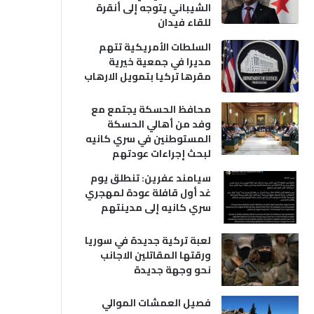
الشيباني يتوجه إلى أنقرة
للقاء فيدان
السلطات الأمريكية تتهم
مديرا في جمعية خيرية
مقرها تركيا بتمويل الارهاب
محافظ الحسكة يجتمع مع
وفد من أهالي الحسكة
المستوطنين في سري كانيه
لبحث إجراءات عودتهم
سيامند عفرين: تنطلق يوم
غد أول قافلة عودة لمهجري
سري كانيه إلى مدينتهم
لعبة تركية جديدة في سوريا
ورقتها المقاتلين الاجانب
نحو وجهة جديدة
فصيل العمشات الموالي