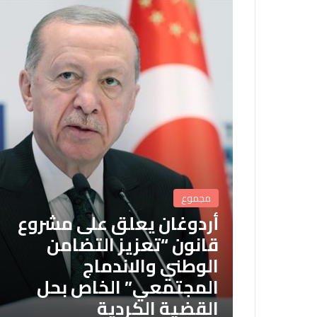
مجموع
أردوغان يعلق على مشروع
قانون “تعزيز التضامن
الوطني والاندماج
المجتمعي” الخاص بحل
القضية الكردية