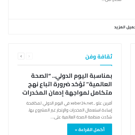
ميل المزيد
السابقة
التالية
ثقافة وفن
الصفحة
الصفحة
بمناسبة اليوم الدولي.. “الصحة
العالمية” تؤكد ضرورة اتباع نهج
متكامل لمواجهة إدمان المخدرات
آفرين علو ـ xeber24.net في اليوم الدولي لمكافحة
إساءة استعمال المخدرات والإتجار غير المشروع بها،
شدّدت منظمة الصحة العالمية على…
أكمل القراءة »