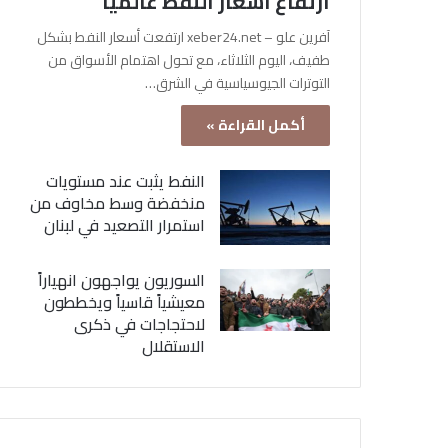
ارتفاع أسعار النفط عالمياً
آفرين علو – xeber24.net ارتفعت أسعار النفط بشكل
طفيف، اليوم الثلاثاء، مع تحول اهتمام الأسواق من
التوترات الجيوسياسية في الشرق…
أكمل القراءة »
النفط يثبت عند مستويات
منخفضة وسط مخاوف من
استمرار التصعيد في لبنان
السوريون يواجهون انهياراً
معيشياً قاسياً ويخططون
لاحتجاجات في ذكرى
الاستقلال