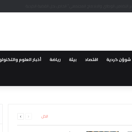
يمين الكرديين اوجلان ودميرتاش من السجون التركية
شوؤن كردية
اقتصاد
بيئة
رياضة
أخبار العلوم والتكنولو
 وفد من أهالي الحسكة المستوط
ركيا يخلي نقاط عسكرية تابعة له
ا ورقتها المقاتلين الاجانب نحو 
مديرا في جمعية خيرية مقرها تركي
م غد أول قافلة عودة لمهجري سري
السابقة
التالية
الكل
الصفحة
الصفحة