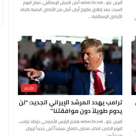
آفرين علو ـ xeber24.net أعلن الجيش الإسرائيلي، صباح اليوم
السبت، رصد إطلاق صاروخ أرض-أرض من الأراضي اليمنية باتجاه
الأراضي الإسرائيلية،…
الأخبار
ترامب يهدد المرشد الإيراني الجديد: “لن
يدوم طويلاً دون موافقتنا”
آفرين علو ـ xeber24.net هاجم الرئيس الأميركي دونالد ترامب،
اليوم الاثنين، انتخاب مجتبى خامنئي مرشداً أعلى جديداً لإيران،
محذراً من…