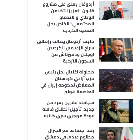
أردوغان يعلق على مشروع
قانون “تعزيز التضامن
الوطني والاندماج
المجتمعي” الخاص بحل
القضية الكردية
حليف أردوغان يطالب بإطلاق
سراح الزعيمين الكرديين
اوجلان ودميرتاش من
السجون التركية
محاولة اغتيال نجل رئيس
حزب آزادي كردستان
المعارض لحكومة إيران في
العاصمة هولير
سيامند عفرين يغرد من
جديد: تأجيل انطلاق قافلة
عودة مهجري سري كانيه
بعد اجتماعه مع الجنرال
مظلوم عبدي في دمشق