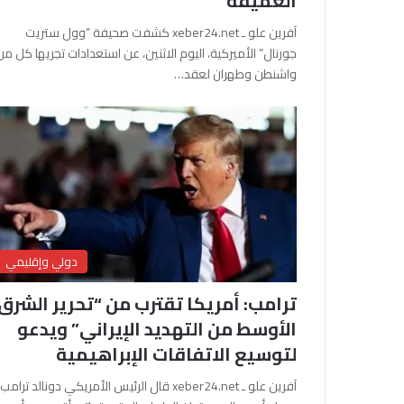
العميقة
آفرين علو ـ xeber24.net كشفت صحيفة “وول ستريت
جورنال” الأميركية، اليوم الاثنين، عن استعدادات تجريها كل من
واشنطن وطهران لعقد…
دولي وإقليمي
ترامب: أمريكا تقترب من “تحرير الشرق
الأوسط من التهديد الإيراني” ويدعو
لتوسيع الاتفاقات الإبراهيمية
آفرين علو ـ xeber24.net قال الرئيس الأمريكي دونالد ترامب،