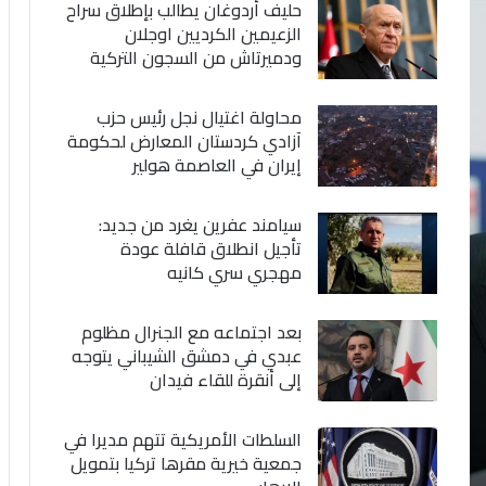
حليف أردوغان يطالب بإطلاق سراح
الزعيمين الكرديين اوجلان
ودميرتاش من السجون التركية
محاولة اغتيال نجل رئيس حزب
آزادي كردستان المعارض لحكومة
إيران في العاصمة هولير
سيامند عفرين يغرد من جديد:
تأجيل انطلاق قافلة عودة
مهجري سري كانيه
بعد اجتماعه مع الجنرال مظلوم
عبدي في دمشق الشيباني يتوجه
إلى أنقرة للقاء فيدان
السلطات الأمريكية تتهم مديرا في
جمعية خيرية مقرها تركيا بتمويل