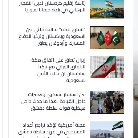
رئاسة إقليم كردستان تدين التفجير
الارهابي في بلدة جرمانا بسوريا
“اتفاق مكة” تحالف ثلاثي بين
السعودية وباكستان وتركيا للدفاع
المشترك وأردوغان يعلق
إيران تعلق على اتفاق مكة:
الاتفاق الورقي مع تركيا
وباكستان لن يجلب الأمن
للسعودية
بين استنفار عسكري وتغييرات
داخل القيادة ..هذا ما حدث داخل
هيكلية قوات سلطة دمشق
مجلة أمريكية تؤكد تراجع أعداد
المسيحيين في عهد سلطة دمشق