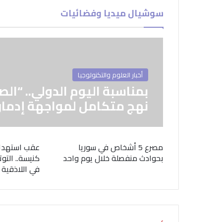
سوشيال ميديا وفضائيات
أخبار العلوم والتكنولوجيا
بمناسبة اليوم الدولي.. “الص
نهج متكامل لمواجهة إدمان
مصرع 5 أشخاص في سوريا
عقب استهدا
بحوادث منفصلة خلال يوم واحد
كنيسة.. التوت
في اللاذقية