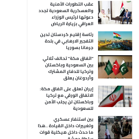
عقب التطورات الأمنية
والعسكرية السعودية تجدد
دعوتها لرئيس الوزراء
العراقي بزيارة الرياض
رئاسة إقليم كردستان تدين
التفجير الارهابي في بلدة
جرمانا بسوريا
“اتفاق مكة” تحالف ثلاثي
بين السعودية وباكستان
وتركيا للدفاع المشترك
وأردوغان يعلق
إيران تعلق على اتفاق مكة:
الاتفاق الورقي مع تركيا
وباكستان لن يجلب الأمن
للسعودية
بين استنفار عسكري
وتغييرات داخل القيادة ..هذا
ما حدث داخل هيكلية قوات
سلطة دمشق