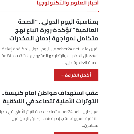
أخبار العلوم والتكنولوجيا
بمناسبة اليوم الدولي.. “الصحة
العالمية” تؤكد ضرورة اتباع نهج
متكامل لمواجهة إدمان المخدرات
آفرين علو ـ xeber24.net في اليوم الدولي لمكافحة إساءة
استعمال المخدرات والإتجار غير المشروع بها، شدّدت منظمة
الصحة العالمية على…
أكمل القراءة »
عقب استهداف مواطن أمام كنيسة..
التوترات الأمنية تتصاعد في اللاذقية
سوز خليل ـ xeber24.net تصاعدت حدة التوتر الأمني في مدي
اللاذقية السورية، عقب إصابة شاب بإطلاق نار من قبل
مسلحين…