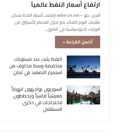
ارتفاع أسعار النفط عالمياً
آفرين علو – xeber24.net ارتفعت أسعار النفط بشكل
طفيف، اليوم الثلاثاء، مع تحول اهتمام الأسواق من
التوترات الجيوسياسية في الشرق…
أكمل القراءة »
النفط يثبت عند مستويات
منخفضة وسط مخاوف من
استمرار التصعيد في لبنان
السوريون يواجهون انهياراً
معيشياً قاسياً ويخططون
لاحتجاجات في ذكرى
الاستقلال