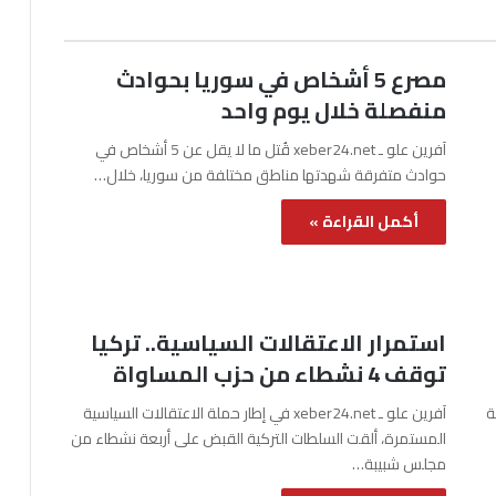
مصرع 5 أشخاص في سوريا بحوادث
منفصلة خلال يوم واحد
آفرين علو ـ xeber24.net قُتل ما لا يقل عن 5 أشخاص في
حوادث متفرقة شهدتها مناطق مختلفة من سوريا، خلال…
أكمل القراءة »
استمرار الاعتقالات السياسية.. تركيا
توقف 4 نشطاء من حزب المساواة
نة
آفرين علو ـ xeber24.net في إطار حملة الاعتقالات السياسية
المستمرة، ألقت السلطات التركية القبض على أربعة نشطاء من
مجلس شبيبة…