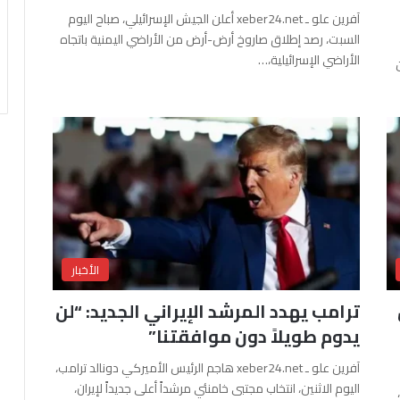
آفرين علو ـ xeber24.net أعلن الجيش الإسرائيلي، صباح اليوم
السبت، رصد إطلاق صاروخ أرض-أرض من الأراضي اليمنية باتجاه
الأراضي الإسرائيلية،…
الأخبار
ترامب يهدد المرشد الإيراني الجديد: “لن
يدوم طويلاً دون موافقتنا”
آفرين علو ـ xeber24.net هاجم الرئيس الأميركي دونالد ترامب،
اليوم الاثنين، انتخاب مجتبى خامنئي مرشداً أعلى جديداً لإيران،