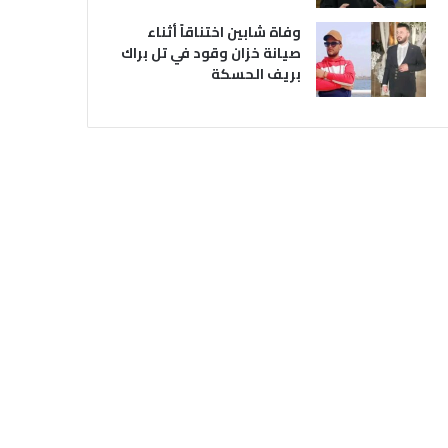
وفاة شابين اختناقاً أثناء
صيانة خزان وقود في تل براك
بريف الحسكة