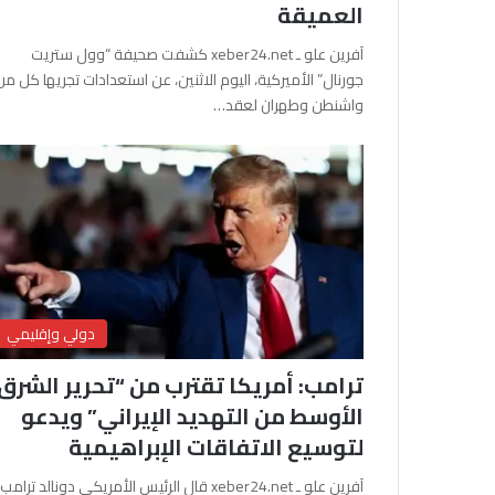
العميقة
آفرين علو ـ xeber24.net كشفت صحيفة “وول ستريت
جورنال” الأميركية، اليوم الاثنين، عن استعدادات تجريها كل من
واشنطن وطهران لعقد…
دولي وإقليمي
ترامب: أمريكا تقترب من “تحرير الشرق
الأوسط من التهديد الإيراني” ويدعو
لتوسيع الاتفاقات الإبراهيمية
آفرين علو ـ xeber24.net قال الرئيس الأمريكي دونالد ترامب،