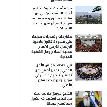
مجلة أمريكية تؤكد تراجع
أعداد المسيحيين في عهد
سلطة دمشق وعدم سلامة
سوريا للعيش فيها بسبب
الانتهاكات
مقترحات وتعديلات جديدة
على مسودة قانون طرحها
البرلمان التركي لاتمام
عملية السلام وحل القضية
الكردية
في إحاطة بمجلس الأمن
الدولي ..تحذير أممي من
تغلغل لتنظيم داعش في
سوريا وتهديده السلم
الأهلي
الشَّيخ موفق طريف يحذر
من تصاعد استهداف الدَّروز
بعد تفجير جرمانا