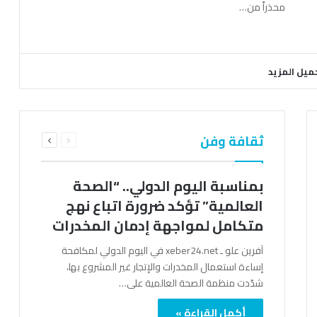
محذراً من…
ميل المزيد
السابقة
التالية
ثقافة وفن
الصفحة
الصفحة
بمناسبة اليوم الدولي.. “الصحة
العالمية” تؤكد ضرورة اتباع نهج
متكامل لمواجهة إدمان المخدرات
آفرين علو ـ xeber24.net في اليوم الدولي لمكافحة
إساءة استعمال المخدرات والإتجار غير المشروع بها،
شدّدت منظمة الصحة العالمية على…
أكمل القراءة »