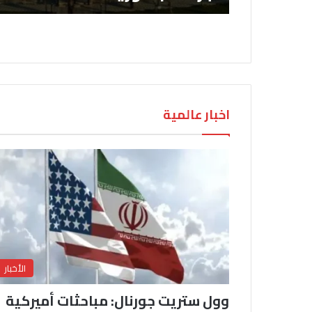
اخبار عالمية
الأخبار
وول ستريت جورنال: مباحثات أميركية