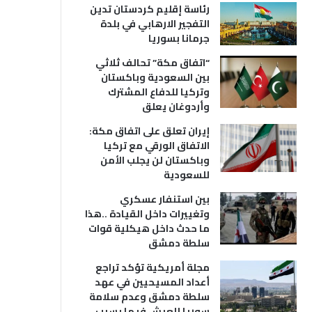
رئاسة إقليم كردستان تدين
التفجير الارهابي في بلدة
جرمانا بسوريا
“اتفاق مكة” تحالف ثلاثي
بين السعودية وباكستان
وتركيا للدفاع المشترك
وأردوغان يعلق
إيران تعلق على اتفاق مكة:
الاتفاق الورقي مع تركيا
وباكستان لن يجلب الأمن
للسعودية
بين استنفار عسكري
وتغييرات داخل القيادة ..هذا
ما حدث داخل هيكلية قوات
سلطة دمشق
مجلة أمريكية تؤكد تراجع
أعداد المسيحيين في عهد
سلطة دمشق وعدم سلامة
سوريا للعيش فيها بسبب