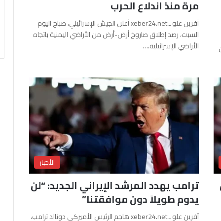
مرة منذ اندلاع الحرب
آفرين علو ـ xeber24.net أعلن الجيش الإسرائيلي، صباح اليوم
السبت، رصد إطلاق صاروخ أرض-أرض من الأراضي اليمنية باتجاه
الأراضي الإسرائيلية،…
الأخبار
ترامب يهدد المرشد الإيراني الجديد: “لن
يدوم طويلاً دون موافقتنا”
آفرين علو ـ xeber24.net هاجم الرئيس الأميركي دونالد ترامب،