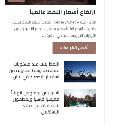
ارتفاع أسعار النفط عالمياً
آفرين علو – xeber24.net ارتفعت أسعار النفط بشكل
طفيف، اليوم الثلاثاء، مع تحول اهتمام الأسواق من
التوترات الجيوسياسية في الشرق…
أكمل القراءة »
النفط يثبت عند مستويات
منخفضة وسط مخاوف من
استمرار التصعيد في لبنان
السوريون يواجهون انهياراً
معيشياً قاسياً ويخططون
لاحتجاجات في ذكرى
الاستقلال