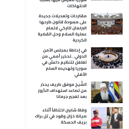
الانتهاكات
مقترحات وتعديلات جديدة
على مسودة قانون طرحها
البرلمان التركي لاتمام
عملية السلام وحل القضية
الكردية
في إحاطة بمجلس الأمن
الدولي ..تحذير أممي من
تغلغل لتنظيم داعش في
سوريا وتهديده السلم
الأهلي
الشَّيخ موفق طريف يحذر
من تصاعد استهداف الدَّروز
بعد تفجير جرمانا
وفاة شابين اختناقاً أثناء
صيانة خزان وقود في تل براك
بريف الحسكة