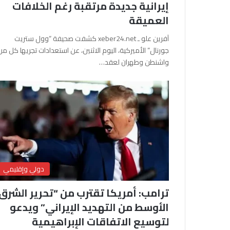
إيرانية جديدة مرتقبة رغم الخلافات
العميقة
آفرين علو ـ xeber24.net كشفت صحيفة “وول ستريت
جورنال” الأميركية، اليوم الاثنين، عن استعدادات تجريها كل من
واشنطن وطهران لعقد…
دولي وإقليمي
ترامب: أمريكا تقترب من “تحرير الشرق
الأوسط من التهديد الإيراني” ويدعو
لتوسيع الاتفاقات الإبراهيمية