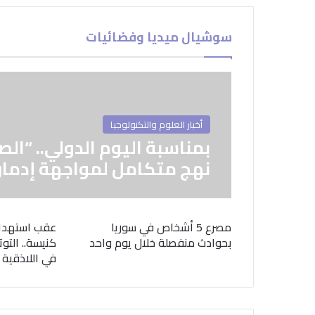
سوشيال ميديا وفضائيات
أخبار العلوم والتكنولوجيا
بمناسبة اليوم الدولي.. “الص
نهج متكامل لمواجهة إدمان
مصرع 5 أشخاص في سوريا
عقب استهدا
بحوادث منفصلة خلال يوم واحد
كنيسة.. التوت
في اللاذقية