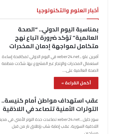
أخبار العلوم والتكنولوجيا
بمناسبة اليوم الدولي.. “الصحة
العالمية” تؤكد ضرورة اتباع نهج
متكامل لمواجهة إدمان المخدرات
آفرين علو ـ xeber24.net في اليوم الدولي لمكافحة إساءة
استعمال المخدرات والإتجار غير المشروع بها، شدّدت منظمة
الصحة العالمية على…
أكمل القراءة »
عقب استهداف مواطن أمام كنيسة..
التوترات الأمنية تتصاعد في اللاذقية
سوز خليل ـ xeber24.net تصاعدت حدة التوتر الأمني في مدي
اللاذقية السورية، عقب إصابة شاب بإطلاق نار من قبل
مسلحين…