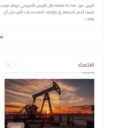
آفرين علو ـ xeber24.net قال الرئيس الأمريكي دونالد ترامب،
مساء أمس الجمعة، إن الولايات المتحدة باتت أقرب من أي
وقت…
تح
السابقة
التالية
اقتصاد
الصفحة
الصفحة
اقتصاد