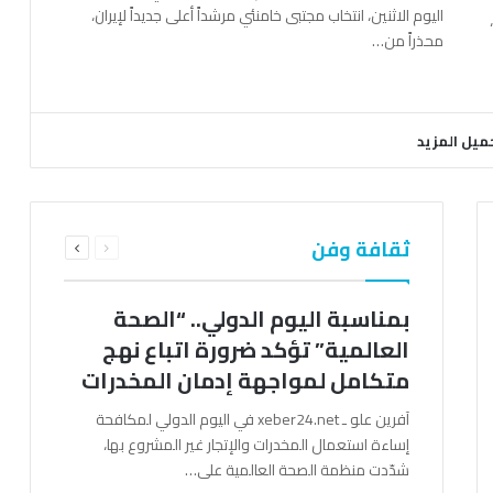
اليوم الاثنين، انتخاب مجتبى خامنئي مرشداً أعلى جديداً لإيران،
محذراً من…
ميل المزيد
السابقة
التالية
ثقافة وفن
الصفحة
الصفحة
بمناسبة اليوم الدولي.. “الصحة
العالمية” تؤكد ضرورة اتباع نهج
متكامل لمواجهة إدمان المخدرات
آفرين علو ـ xeber24.net في اليوم الدولي لمكافحة
إساءة استعمال المخدرات والإتجار غير المشروع بها،
شدّدت منظمة الصحة العالمية على…