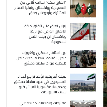
“اتفاق مكة” تحالف ثلاثي بين
السعودية وباكستان وتركيا للدفاع
المشترك وأردوغان يعلق
إيران تعلق على اتفاق مكة:
الاتفاق الورقي مع تركيا
وباكستان لن يجلب الأمن
للسعودية
بين استنفار عسكري وتغييرات
داخل القيادة ..هذا ما حدث داخل
هيكلية قوات سلطة دمشق
مجلة أمريكية تؤكد تراجع أعداد
المسيحيين في عهد سلطة دمشق
وعدم سلامة سوريا للعيش فيها
بسبب الانتهاكات
مقترحات وتعديلات جديدة على