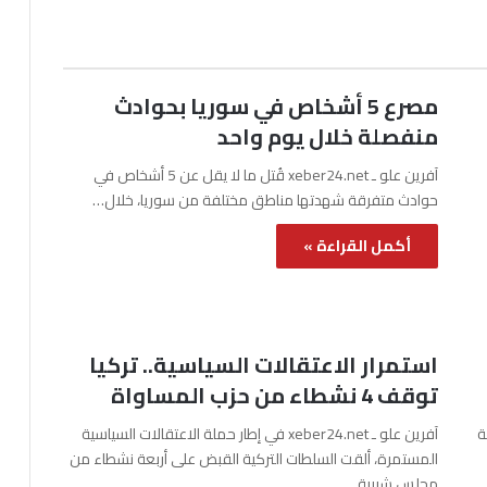
مصرع 5 أشخاص في سوريا بحوادث
منفصلة خلال يوم واحد
آفرين علو ـ xeber24.net قُتل ما لا يقل عن 5 أشخاص في
حوادث متفرقة شهدتها مناطق مختلفة من سوريا، خلال…
أكمل القراءة »
استمرار الاعتقالات السياسية.. تركيا
توقف 4 نشطاء من حزب المساواة
نة
آفرين علو ـ xeber24.net في إطار حملة الاعتقالات السياسية
المستمرة، ألقت السلطات التركية القبض على أربعة نشطاء من
مجلس شبيبة…