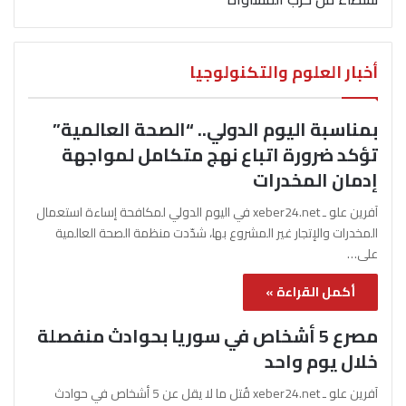
أخبار العلوم والتكنولوجيا
بمناسبة اليوم الدولي.. “الصحة العالمية”
تؤكد ضرورة اتباع نهج متكامل لمواجهة
إدمان المخدرات
آفرين علو ـ xeber24.net في اليوم الدولي لمكافحة إساءة استعمال
المخدرات والإتجار غير المشروع بها، شدّدت منظمة الصحة العالمية
على…
أكمل القراءة »
مصرع 5 أشخاص في سوريا بحوادث منفصلة
خلال يوم واحد
آفرين علو ـ xeber24.net قُتل ما لا يقل عن 5 أشخاص في حوادث