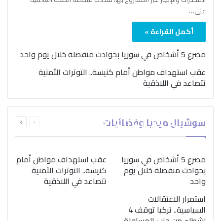
على…
أكمل القراءة »
مصرع 5 أشخاص في سوريا بحوادث منفصلة خلال يوم واحد
عقب استهداف مواطن أمام كنيسة.. التوترات الأمنية
تتصاعد في اللاذقية
بمناسبة اليوم الدولي..
السابقة
التالية
سوشيال ميديا وفضائيات
“الصحة العالمية” تؤكد
الصفحة
الصفحة
ضرورة اتباع نهج متكامل
لمواجهة إدمان المخدرات
مصرع 5 أشخاص في سوريا
عقب استهداف مواطن أمام
بحوادث منفصلة خلال يوم
كنيسة.. التوترات الأمنية
واحد
تتصاعد في اللاذقية
استمرار الاعتقالات
السياسية.. تركيا توقف 4
نشطاء من حزب المساواة