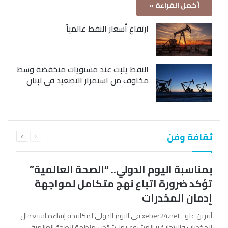
أكمل القراءة »
ارتفاع أسعار النفط عالمياً
النفط يثبت عند مستويات منخفضة وسط
مخاوف من استمرار التصعيد في لبنان
السابقة
التالية
ثقافة وفن
الصفحة
الصفحة
بمناسبة اليوم الدولي.. “الصحة العالمية”
تؤكد ضرورة اتباع نهج متكامل لمواجهة
إدمان المخدرات
آفرين علو ـ xeber24.net في اليوم الدولي لمكافحة إساءة استعمال
المخدرات والإتجار غير المشروع بها، شدّدت منظمة الصحة العالمية