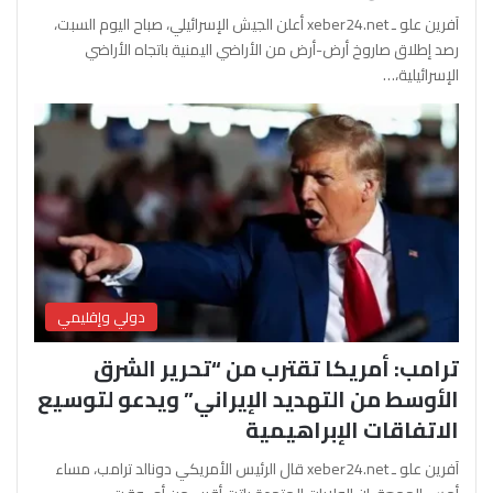
آفرين علو ـ xeber24.net أعلن الجيش الإسرائيلي، صباح اليوم السبت،
رصد إطلاق صاروخ أرض-أرض من الأراضي اليمنية باتجاه الأراضي
الإسرائيلية،…
دولي وإقليمي
ترامب: أمريكا تقترب من “تحرير الشرق
الأوسط من التهديد الإيراني” ويدعو لتوسيع
الاتفاقات الإبراهيمية
آفرين علو ـ xeber24.net قال الرئيس الأمريكي دونالد ترامب، مساء