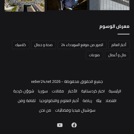
معرض الوسوم
أخبار العالم
الصور من موقع السويدداء 24
صحة و جمال
كلاسيك
مال و أعمال
منوعات
جميع الحقوق محفوظة - xeber24.net 2026
الرئيسية
اخبار كردستانية
الأخبار
مقالات
سوريا
شوؤن كردية
اقتصاد
بيئة
رياضة
أخبار العلوم والتكنولوجيا
ثقافة وفن
سوشيال ميديا وفضائيات
من نحن
فيسبوك
‫YouTube