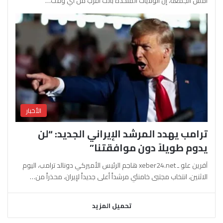
أمس الجمعة، إن الولايات المتحدة باتت أقرب من أي وقت…
الأخبار
ترامب يهدد المرشد الإيراني الجديد: “لن
يدوم طويلاً دون موافقتنا”
آفرين علو ـ xeber24.net هاجم الرئيس الأميركي دونالد ترامب، اليوم
الاثنين، انتخاب مجتبى خامنئي مرشداً أعلى جديداً لإيران، محذراً من…
تحميل المزيد