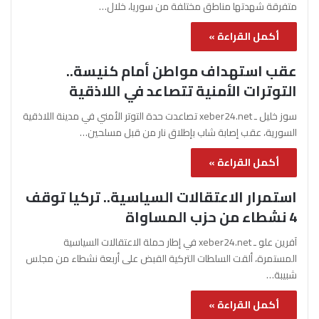
متفرقة شهدتها مناطق مختلفة من سوريا، خلال…
أكمل القراءة »
عقب استهداف مواطن أمام كنيسة..
التوترات الأمنية تتصاعد في اللاذقية
سوز خليل ـ xeber24.net تصاعدت حدة التوتر الأمني في مدينة اللاذقية
السورية، عقب إصابة شاب بإطلاق نار من قبل مسلحين…
أكمل القراءة »
استمرار الاعتقالات السياسية.. تركيا توقف
4 نشطاء من حزب المساواة
آفرين علو ـ xeber24.net في إطار حملة الاعتقالات السياسية
المستمرة، ألقت السلطات التركية القبض على أربعة نشطاء من مجلس
شبيبة…
أكمل القراءة »