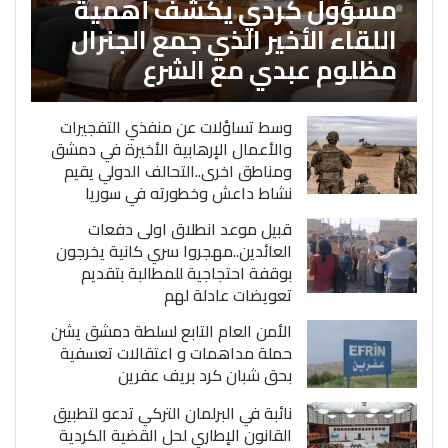
مسؤول كردي يكشف أهمية
اللقاء الأخير الذي جمع الجنرال
مظلوم عبدي مع الشرع
وسط تساؤلات عن منفذي التفجيرات
والأعمال الإرهابية الأخيرة في دمشق
ومناطق اخرى..التحالف الدولي يقيم
نشاط داعش وخطورته في سوريا
قبيل موعد انطلاق اولى دفعات
العائدين..مهجروا سري كانية يخرجون
بوقفة احتجاجية للمطالبة بتقديم
تعويضات عادلة لهم
الأمن العام التابع لسلطة دمشق يشن
حملة مداهمات و اعتقالات تعسفية
بحق شبان كرد بريف عفرين
نائبة في البرلمان التركي تدعو لتطبيق
القانون الإطاري لحل القضية الكردية