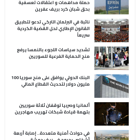
حملة مداهمات و اعتقالات تعسفية
بحق شبان كرد بريف عفرين
نائبة في البرلمان التركي تدعو لتطبيق
القانون الإطاري لحل القضية الكردية
سريعاً
تشديد سياسات اللجوء بالنمسا يرفع
منح الحماية الفرعية للسوريين
البنك الدولي يوافق على منح سوريا 100
مليون دولار لتحديث القطاع المالي
ألمانيا وصربيا توقفان ثلاثة سوريين
بتهمة قيادة شبكات تهريب مهاجرين
في حوادث أمنية متعددة.. إصابة أربعة
أشخاص بجروح في ريف دمشق