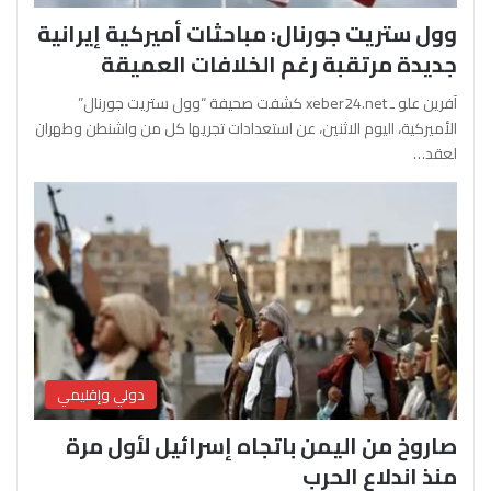
وول ستريت جورنال: مباحثات أميركية إيرانية
جديدة مرتقبة رغم الخلافات العميقة
آفرين علو ـ xeber24.net كشفت صحيفة “وول ستريت جورنال”
الأميركية، اليوم الاثنين، عن استعدادات تجريها كل من واشنطن وطهران
لعقد…
دولي وإقليمي
صاروخ من اليمن باتجاه إسرائيل لأول مرة
منذ اندلاع الحرب