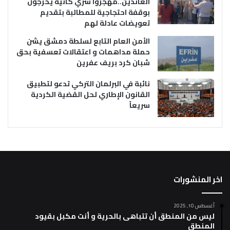
العائدين..مهجروا سري كانية يخرجون
بوقفة احتجاجية للمطالبة بتقديم
تعويضات عادلة لهم
الأمن العام التابع لسلطة دمشق يشن
حملة مداهمات و اعتقالات تعسفية بحق
شبان كرد بريف عفرين
نائبة في البرلمان التركي تدعو لتطبيق
القانون الإطاري لحل القضية الكردية
سريعاً
اخر المنشورات
أغسطس 10, 2025
ليس من المنطق أن تتباهى بالحرية و أنت مكبل بقيود
المنطق