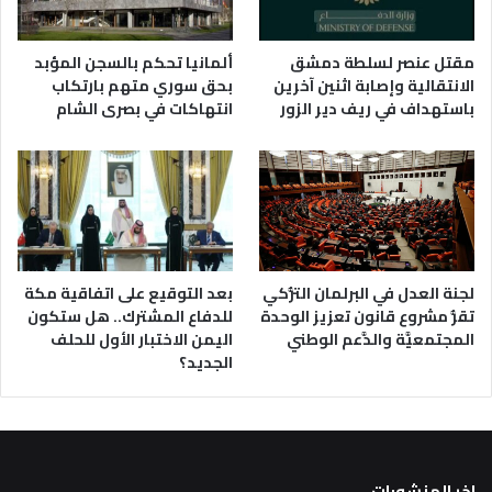
مقتل عنصر لسلطة دمشق
ألمانيا تحكم بالسجن المؤبد
الانتقالية وإصابة اثنين آخرين
بحق سوري متهم بارتكاب
باستهداف في ريف دير الزور
انتهاكات في بصرى الشام
لجنة العدل في البرلمان التُّركي
بعد التوقيع على اتفاقية مكة
تقرُّ مشروع قانون تعزيز الوحدة
للدفاع المشترك.. هل ستكون
المجتمعيَّة والدَّعم الوطني
اليمن الاختبار الأول للحلف
الجديد؟
اخر المنشورات