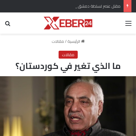
مقتل عنصر لسلطة دمشق الانتقالية وإصابة اثنين آخرين باستهداف في ريف دير الزور
القائمة
بح
الرئيسية
/
مقالات
مقالات
ما الذي تغير في كوردستان؟