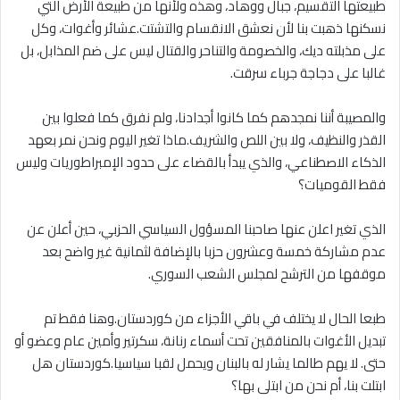
طبيعتها التقسيم، جبال ووهاد، وهذه ولأنها من طبيعة الأرض التي
نسكنها ذهبت بنا لأن نعشق الانقسام والتشتت.عشائر وأغوات، وكل
على مذبلته ديك، والخصومة والتناحر والقتال ليس على ضم المذابل، بل
غالبا على دجاجة جرباء سرقت.
والمصيبة أننا نمجدهم كما كانوا أجدادنا، ولم نفرق كما فعلوا بين
القذر والنظيف، ولا بين اللص والشريف.ماذا تغير اليوم ونحن نمر بعهد
الذكاء الاصطناعي، والذي يبدأ بالقضاء على حدود الإمبراطوريات وليس
فقط القوميات؟
الذي تغير اعلن عنها صاحبنا المسؤول السياسي الحزبي، حين أعلن عن
عدم مشاركة خمسة وعشرون حزبا بالإضافة لثمانية غير واضح بعد
موقفها من الترشح لمجلس الشعب السوري.
طبعا الحال لا يختلف في باقي الأجزاء من كوردستان.وهنا فقط تم
تبديل الأغوات بالمنافقين تحت أسماء رنانة، سكرتير وأمين عام وعضو أو
حتى. لا يهم طالما يشار له بالبنان ويحمل لقبا سياسيا.كوردستان هل
ابتلت بنا، أم نحن من ابتلى بها؟