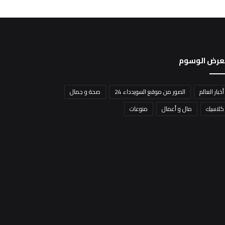
عرض الوسوم
أخبار العالم
الصور من موقع السويدداء 24
صحة و جمال
كلاسيك
مال و أعمال
منوعات