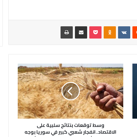
يست
Odnoklassniki
‫Pocket
مشاركة عبر البريد
طباعة
وسط
توقعات
بنتائج
سلبية
على
الاقتصاد..انفجار
شعبي
كبير
في
سوريا
وسط توقعات بنتائج سلبية على
بوجه
الاقتصاد..انفجار شعبي كبير في سوريا بوجه