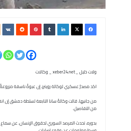
فيسبوك
‫X
لينكدإن
بينتيريست
ولات خليل _xeber24.net _ وكالات
اكد مصدرٌ عسكري لوكالة رويترز، إن عبوةً ناسفة مزروعة
من جانبها، قالت وكالةُ سانا التابعة لسلطة دمشق إن انف
من التفاصيل.
بدوره، تحدث المرصد السوري لحقوق الإنسان، عن سماع دوي
وسط معلوماتٍ عن وقوع إصابات.