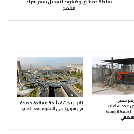
سلطة
سلطة دمشق وضغوط لتعديل سعر شراء
دمشق
القمح
وضغوط
لتعديل
سعر
شراء
القمح
رفع سعر
تقرير يكشف أزمة معقدة جديدة
يص عدد ساعات
في سوريا هي الاسوء بعد الحرب
 الحسكة وسط
اهالي