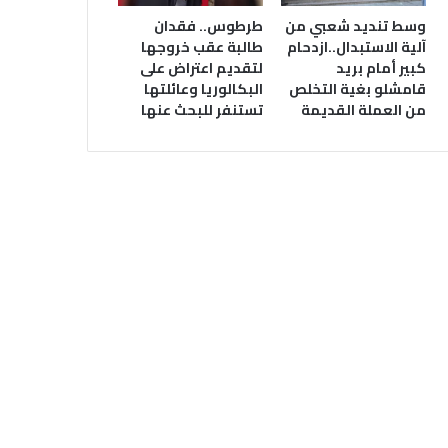
وسط تنديد شعبي من
طرطوس.. فقدان
آلية الاستبدال..ازدحام
طالبة عقب خروجها
كبير أمام بريد
لتقديم اعتراض على
قامشلو بغية التخلص
البكالوريا وعائلتها
من العملة القديمة
تستنفر للبحث عنها