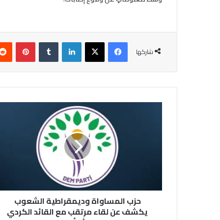
فيسبوك
‫X
لينكدإن
بينتير
شاركها
حزب
المساواة
وديمقراطية
الشعوب
يكشف
عن
لقاء
مرتقب
مع
القائد
حزب المساواة وديمقراطية الشعوب
الكردي
يكشف عن لقاء مرتقب مع القائد الكردي