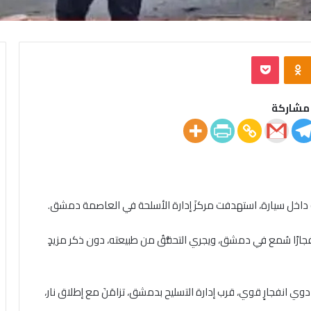
‫Pocket
Odnoklassniki
مشاركة
ً داخل سيارة، استهدفت مركزَ إدارة الأسلحة في العاصمة دمشق.
جارًا سُمع في دمشق، ويجري التحقُّقُ من طبيعته، دون ذكر مزيدٍ
 انفجارٍ قوي، قرب إدارة التسليح بدمشق، تزامَنَ مع إطلاق نار،