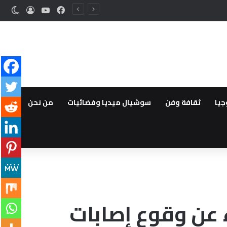
فيسبوك
‫YouTube
تسجيل ا
الوض
جيا
ثقافة وفن
سوشيال ميديا وفضائيات
من نحن
ء عن وقوع إصابات