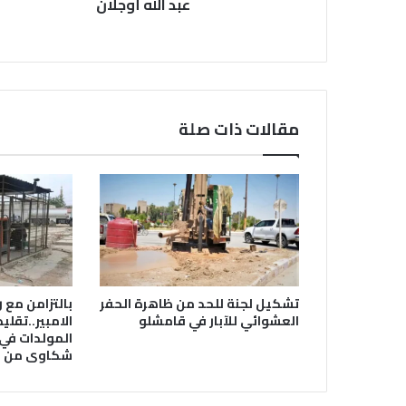
عبد
عبد الله أوجلان
الله
أوجلان
مقالات ذات صلة
تشكيل لجنة للحد من ظاهرة الحفر
بالتزامن مع 
العشوائي للآبار في قامشلو
الامبير..تقل
المولدات في
شكاوى من ال