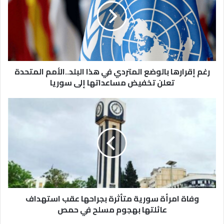
المتردي
في
هذا
البلد..الأمم
المتحدة
تعلن
تخفيض
رغم إقرارها بالوضع المتردي في هذا البلد..الأمم المتحدة
مساعداتها
تعلن تخفيض مساعداتها إلى سوريا
إلى
سوريا
وفاة
امرأة
سورية
متأثرة
بجراحها
عقب
استهداف
عائلتها
بهجوم
مسلح
وفاة امرأة سورية متأثرة بجراحها عقب استهداف
في
عائلتها بهجوم مسلح في حمص
حمص