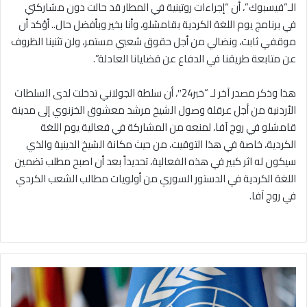
الـ”فيسبوك”، أن “إجراءات روتينية في المطار قد حالت دون مشاركتي
في برنامج يوم اللغة الكردية بقامشلو، وأنا بخير وبأفضل حال.. أؤكد أن
موقفي ثابت، ونضالي من أجل حقوق شعبي مستمر، ولن تثنينا الظروف
عن متابعة طريقنا في الدفاع عن قضايانا العادلة”.
هذا وذكر مصدر آخر لـ “خبر24″، أن سلطة الجولاني تدخلت لدى السلطات
الأردنية من أجل عرقلة وصول الشيخ مرشد معشوق الخزنوي إلى مدينة
قامشلو في روج آفا، لمنعه من المشاركة في فعالية يوم اللغة
الكردية، خاصة في هذا التوقيت، من حيث مكانة الشيخ الدينية والذي
سيكون له اثر كبير في هذه الفعالية، تحديداً بعد أن اصبح مطلب تضمين
اللغة الكردية في الدستور السوري من أولويات مطالب الشعب الكردي
في روج آفا.
رغم
إقرارها
بالوضع