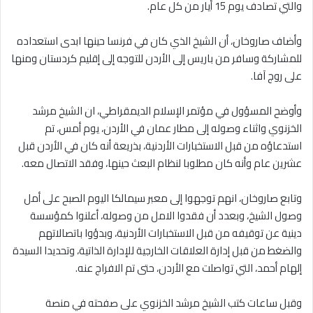
والتي تصادف يوم 15 أيار من كل عام.
وأضاف صاروخان، أن الشيخ الذي كان في فرنسا حينها ابدى استعداده
للمشاركة وسافر من باريس إلى الأردن للتوجه إلى إقليم كردستان ومنها
على روج آفا.
وأوضح المسؤول في مؤتمر الإسلام الديمقراطي، ان الشيخ مرشد
الخزنوي واثناء وصوله إلى مطار عمان في الأردن، يوم أمس، تم
استدعاؤه من قبل الاستخبارات الأردنية، بذريعة أنه كان في الأردن قبل
عشرين عام وأنه كان مطلوبا لنظام البعث حينها، وفقد الاتصال معه.
وتابع صاروخان، انهم توجهوا إلى معبر سيمالكا اليوم الصبح على أمل
وصول الشيخ، وبعدد أن فقدوا الامل من وصوله، أعلنوا كمؤسسة
دينية عن توقيفه من قبل الاستخبارات الأردنية، وبدؤوا باتصالاتهم
والضغط من قبل إدارة العلاقات الخارجية للإدارة الذاتية، وتحديدا السيدة
إلهام أحمد، التي تواصلت مع الأردن، حتى تم الافراج عنه.
وقبل ساعات كتب الشيخ مرشد الخزنوي على صفحته في منصة