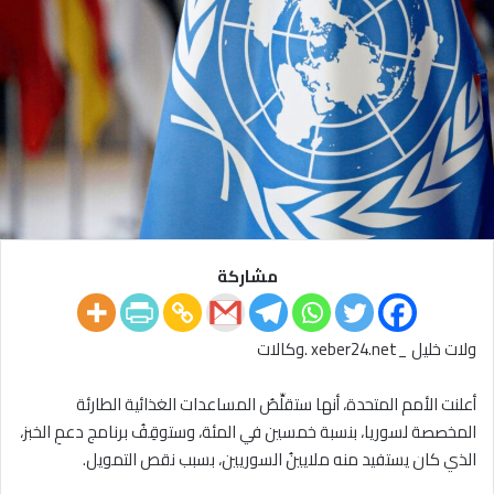
مشاركة
ولات خليل _xeber24.net .وكالات
أعلنت الأمم المتحدة، أنها ستقلِّصُ المساعدات الغذائية الطارئة
المخصصة لسوريا، بنسبة خمسين في المئة، وستوقِفُ برنامج دعمِ الخبز،
الذي كان يستفيد منه ملايينُ السوريين، بسبب نقص التمويل.