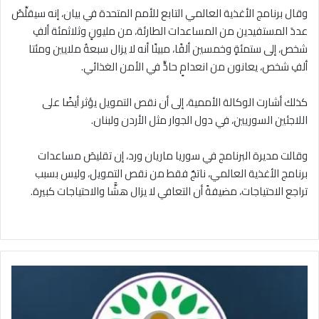
وقال برنامج الأغذية العالمي التابع للأمم المتحدة في بيان، إنه سيقلِّصُ
عددَ المستفيدين من المساعدات الطارئة، من مليونٍ وثلاثمئة ألفِ
شخص، إلى ستمئةٍ وخمسين ألفًا، مبينًا أنه لا يزال سبعةُ ملايين ومئتا
ألفِ شخص، يعانون من انعدامٍ حادٍّ في الأمن الغذائي.
كذلك أشارت الوكالة الأممية، إلى أن نقص التمويل يؤثر أيضًا على
اللاجئين السوريين، في دول الجوار مثل الأردن ولبنان.
وقالت مديرة البرنامج في سوريا ماريان ورد، إن تقليصَ مساعدات
برنامج الأغذية العالمي، ناتجٌ فقط من نقص التمويل، وليس بسبب
تراجع الاحتياجات، مضيفةً أن التعافي لا يزال هشًّا والاحتياجات كبيرة.
وسط
مماطلة
من
النظام