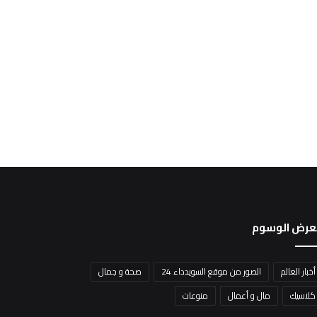
عرض الوسوم
أخبار العالم
الصور من موقع السويدداء 24
صحة و جمال
كلاسيك
مال و أعمال
منوعات