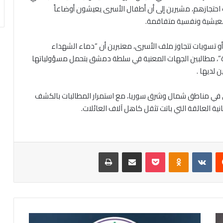
حتجازهم، مشيرين إلى أن أطفال الأسرى يعيشون أوضاعاً
معيشية ونفسية متفاقمة.
تسويات تتجاوز ملف الأسرى، معتبرين أن “دماء الشهداء
”، مطالبين الجهات المعنية في سلطة دمشق بتحمل مسؤولياتها
 لديها .
 في مناطق شمال وشرق سوريا، مع استمرار المطالبات بالكشف
ة العالقة التي باتت تثقل كاهل آلاف العائلات.
يست
Odnoklassniki
‫Pocket
مشاركة عبر البريد
طباعة
وسط