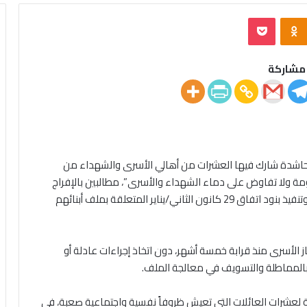
‫Pocket
Odnoklassniki
مشاركة
حاشدة شارك فيها العشرات من أهالي الأسرى والشهداء من
مة ولا تفاوض على دماء الشهداء والأسرى”، مطالبين بالإفراج
الفوري عن أبنائهم المحتجزين في سجون سلطة دمشق وتنفيذ بنود اتفاق 29 كانون الثاني/يناير المتعلقة بملف أبنائهم
از الأسرى منذ قرابة خمسة أشهر، دون اتخاذ إجراءات عادلة أو
بالمماطلة والتسويف في معالجة الملف.
 لعشرات العائلات التي تعيش ظروفاً نفسية واجتماعية صعبة، في